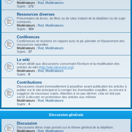
Modérateurs :
Rod
,
Modérateurs
Sujets :
172
Ressources diverses
Présentation de livres, de films ou de sites traitant de la déplétion ou de sujet
connexes.
Modérateurs :
Rod
,
Modérateurs
Sujets :
304
Conférences
Conférences et réunions en rapport avec le pic pétrolier et l'épuisement des
ressources naturelles.
Modérateurs :
Rod
,
Modérateurs
Sujets :
37
Le wiki
Forum dédié aux discussions concernant l'écriture et la modification des
articles du wiki (
http://wiki.oleocene.org
).
Modérateurs :
Rod
,
Modérateurs
Sujets :
8
Contributions
Discussions visant éventuellement à peaufiner avant publication les articles à
publier sur le site principal et à corriger les éventuelles coquilles, ou encore à
suggérer de nouveaux sujets. Attention à ne pas dériver, cela ne doit pas
servir à discuter en profondeur des articles eux mêmes.
Modérateurs :
Rod
,
Modérateurs
Sujets :
4
Discussion générale
Discussion
Discussions libres mais portant sur le thème général de la déplétion.
Modérateurs :
Rod
,
Modérateurs