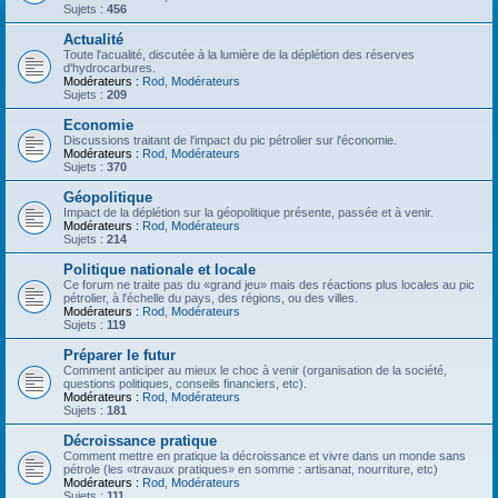
Sujets :
456
Actualité
Toute l'acualité, discutée à la lumière de la déplétion des réserves
d'hydrocarbures.
Modérateurs :
Rod
,
Modérateurs
Sujets :
209
Economie
Discussions traitant de l'impact du pic pétrolier sur l'économie.
Modérateurs :
Rod
,
Modérateurs
Sujets :
370
Géopolitique
Impact de la déplétion sur la géopolitique présente, passée et à venir.
Modérateurs :
Rod
,
Modérateurs
Sujets :
214
Politique nationale et locale
Ce forum ne traite pas du «grand jeu» mais des réactions plus locales au pic
pétrolier, à l'échelle du pays, des régions, ou des villes.
Modérateurs :
Rod
,
Modérateurs
Sujets :
119
Préparer le futur
Comment anticiper au mieux le choc à venir (organisation de la société,
questions politiques, conseils financiers, etc).
Modérateurs :
Rod
,
Modérateurs
Sujets :
181
Décroissance pratique
Comment mettre en pratique la décroissance et vivre dans un monde sans
pétrole (les «travaux pratiques» en somme : artisanat, nourriture, etc)
Modérateurs :
Rod
,
Modérateurs
Sujets :
111