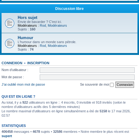
Discussion libre
Hors sujet
Envie de bavarder ? C'est ici.
Modérateurs :
Rod
,
Modérateurs
Sujets :
160
Humour
L'humour dans un monde sans pétrole.
Modérateurs :
Rod
,
Modérateurs
Sujets :
74
CONNEXION
•
INSCRIPTION
Nom d’utilisateur :
Mot de passe :
J’ai oublié mon mot de passe
Se souvenir de moi
QUI EST EN LIGNE ?
Au total, il y a
922
utilisateurs en ligne :: 4 inscrits, 0 invisible et 918 invités (selon le
nombre d’utilisateurs actifs des 5 dernières minutes)
Le nombre maximal d’utilisateurs en ligne simultanément a été de
5158
le 17 mai 2026,
02:57
STATISTIQUES
406458
messages •
4678
sujets •
32586
membres • Notre membre le plus récent est
supert