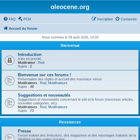
oleocene.org
FAQ
PCM
Inscription
Connexion
Accueil du forum
Nous sommes le 09 août 2026, 14:18
Bienvenue
Introduction
A lire en priorité.
Modérateur :
Rod
Sujets :
2
Bienvenue sur ces forums !
Présentation des règles et accueil des nouveaux venus.
Modérateurs :
Rod
,
Modérateurs
Sujets :
48
Suggestions et nouveautés
Suggestions et nouveautés concernant le site et le forum (nouveaux articles,
nouvelles catégories, etc).
Modérateurs :
Rod
,
Modérateurs
Sujets :
73
Ressources
Presse
Forum traitant des émissions, des magazines et des reportages traitants de la
déplétion et des sujets proches.