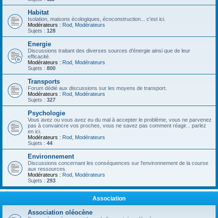
Habitat
Isolation, maisons écologiques, écoconstruction... c'est ici.
Modérateurs :
Rod
,
Modérateurs
Sujets :
128
Energie
Discussions traitant des diverses sources d'énergie ainsi que de leur
efficacité.
Modérateurs :
Rod
,
Modérateurs
Sujets :
800
Transports
Forum dédié aux discussions sur les moyens de transport.
Modérateurs :
Rod
,
Modérateurs
Sujets :
327
Psychologie
Vous avez ou vous avez eu du mal à accepter le problème, vous ne parvenez
pas à convaincre vos proches, vous ne savez pas comment réagir... parlez
en ici.
Modérateurs :
Rod
,
Modérateurs
Sujets :
44
Environnement
Discussions concernant les conséquences sur l'environnement de la course
aux ressources.
Modérateurs :
Rod
,
Modérateurs
Sujets :
293
Association
Association oléocène