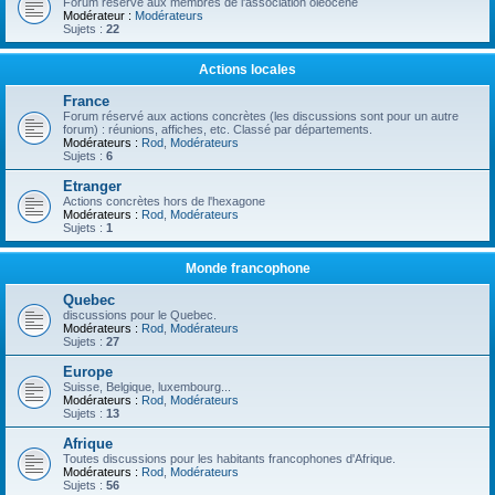
Forum réservé aux membres de l'association oléocène
Modérateur :
Modérateurs
Sujets :
22
Actions locales
France
Forum réservé aux actions concrètes (les discussions sont pour un autre
forum) : réunions, affiches, etc. Classé par départements.
Modérateurs :
Rod
,
Modérateurs
Sujets :
6
Etranger
Actions concrètes hors de l'hexagone
Modérateurs :
Rod
,
Modérateurs
Sujets :
1
Monde francophone
Quebec
discussions pour le Quebec.
Modérateurs :
Rod
,
Modérateurs
Sujets :
27
Europe
Suisse, Belgique, luxembourg...
Modérateurs :
Rod
,
Modérateurs
Sujets :
13
Afrique
Toutes discussions pour les habitants francophones d'Afrique.
Modérateurs :
Rod
,
Modérateurs
Sujets :
56