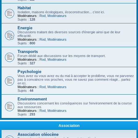
Habitat
Isolation, maisons écologiques, écoconstruction... c'est ici.
Modérateurs :
Rod
,
Modérateurs
Sujets :
128
Energie
Discussions traitant des diverses sources d'énergie ainsi que de leur
efficacité.
Modérateurs :
Rod
,
Modérateurs
Sujets :
800
Transports
Forum dédié aux discussions sur les moyens de transport.
Modérateurs :
Rod
,
Modérateurs
Sujets :
327
Psychologie
Vous avez ou vous avez eu du mal à accepter le problème, vous ne parvenez
pas à convaincre vos proches, vous ne savez pas comment réagir... parlez
en ici.
Modérateurs :
Rod
,
Modérateurs
Sujets :
44
Environnement
Discussions concernant les conséquences sur l'environnement de la course
aux ressources.
Modérateurs :
Rod
,
Modérateurs
Sujets :
293
Association
Association oléocène