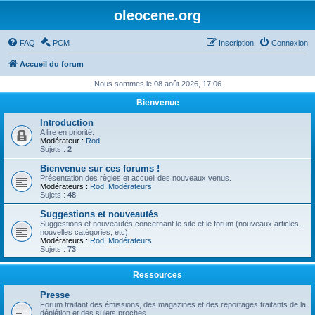
oleocene.org
FAQ
PCM
Inscription
Connexion
Accueil du forum
Nous sommes le 08 août 2026, 17:06
Bienvenue
Introduction
A lire en priorité.
Modérateur :
Rod
Sujets :
2
Bienvenue sur ces forums !
Présentation des règles et accueil des nouveaux venus.
Modérateurs :
Rod
,
Modérateurs
Sujets :
48
Suggestions et nouveautés
Suggestions et nouveautés concernant le site et le forum (nouveaux articles,
nouvelles catégories, etc).
Modérateurs :
Rod
,
Modérateurs
Sujets :
73
Ressources
Presse
Forum traitant des émissions, des magazines et des reportages traitants de la
déplétion et des sujets proches.