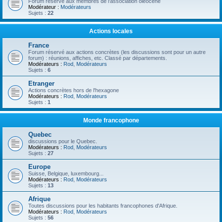
Forum réservé aux membres de l'association oléocène
Modérateur :
Modérateurs
Sujets :
22
Actions locales
France
Forum réservé aux actions concrètes (les discussions sont pour un autre
forum) : réunions, affiches, etc. Classé par départements.
Modérateurs :
Rod
,
Modérateurs
Sujets :
6
Etranger
Actions concrètes hors de l'hexagone
Modérateurs :
Rod
,
Modérateurs
Sujets :
1
Monde francophone
Quebec
discussions pour le Quebec.
Modérateurs :
Rod
,
Modérateurs
Sujets :
27
Europe
Suisse, Belgique, luxembourg...
Modérateurs :
Rod
,
Modérateurs
Sujets :
13
Afrique
Toutes discussions pour les habitants francophones d'Afrique.
Modérateurs :
Rod
,
Modérateurs
Sujets :
56