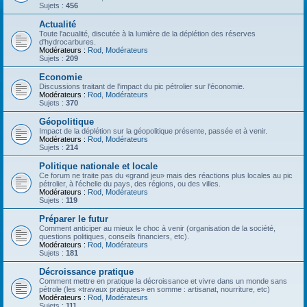
Sujets :
456
Actualité
Toute l'acualité, discutée à la lumière de la déplétion des réserves
d'hydrocarbures.
Modérateurs :
Rod
,
Modérateurs
Sujets :
209
Economie
Discussions traitant de l'impact du pic pétrolier sur l'économie.
Modérateurs :
Rod
,
Modérateurs
Sujets :
370
Géopolitique
Impact de la déplétion sur la géopolitique présente, passée et à venir.
Modérateurs :
Rod
,
Modérateurs
Sujets :
214
Politique nationale et locale
Ce forum ne traite pas du «grand jeu» mais des réactions plus locales au pic
pétrolier, à l'échelle du pays, des régions, ou des villes.
Modérateurs :
Rod
,
Modérateurs
Sujets :
119
Préparer le futur
Comment anticiper au mieux le choc à venir (organisation de la société,
questions politiques, conseils financiers, etc).
Modérateurs :
Rod
,
Modérateurs
Sujets :
181
Décroissance pratique
Comment mettre en pratique la décroissance et vivre dans un monde sans
pétrole (les «travaux pratiques» en somme : artisanat, nourriture, etc)
Modérateurs :
Rod
,
Modérateurs
Sujets :
111