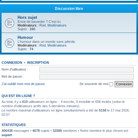
Discussion libre
Hors sujet
Envie de bavarder ? C'est ici.
Modérateurs :
Rod
,
Modérateurs
Sujets :
160
Humour
L'humour dans un monde sans pétrole.
Modérateurs :
Rod
,
Modérateurs
Sujets :
74
CONNEXION
•
INSCRIPTION
Nom d’utilisateur :
Mot de passe :
J’ai oublié mon mot de passe
Se souvenir de moi
QUI EST EN LIGNE ?
Au total, il y a
610
utilisateurs en ligne :: 4 inscrits, 0 invisible et 606 invités (selon le
nombre d’utilisateurs actifs des 5 dernières minutes)
Le nombre maximal d’utilisateurs en ligne simultanément a été de
5158
le 17 mai 2026,
02:57
STATISTIQUES
406438
messages •
4678
sujets •
32586
membres • Notre membre le plus récent est
supert