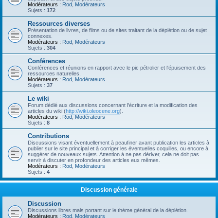
Modérateurs :
Rod
,
Modérateurs
Sujets :
172
Ressources diverses
Présentation de livres, de films ou de sites traitant de la déplétion ou de sujet
connexes.
Modérateurs :
Rod
,
Modérateurs
Sujets :
304
Conférences
Conférences et réunions en rapport avec le pic pétrolier et l'épuisement des
ressources naturelles.
Modérateurs :
Rod
,
Modérateurs
Sujets :
37
Le wiki
Forum dédié aux discussions concernant l'écriture et la modification des
articles du wiki (
http://wiki.oleocene.org
).
Modérateurs :
Rod
,
Modérateurs
Sujets :
8
Contributions
Discussions visant éventuellement à peaufiner avant publication les articles à
publier sur le site principal et à corriger les éventuelles coquilles, ou encore à
suggérer de nouveaux sujets. Attention à ne pas dériver, cela ne doit pas
servir à discuter en profondeur des articles eux mêmes.
Modérateurs :
Rod
,
Modérateurs
Sujets :
4
Discussion générale
Discussion
Discussions libres mais portant sur le thème général de la déplétion.
Modérateurs :
Rod
,
Modérateurs