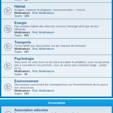
Habitat
Isolation, maisons écologiques, écoconstruction... c'est ici.
Modérateurs :
Rod
,
Modérateurs
Sujets :
128
Energie
Discussions traitant des diverses sources d'énergie ainsi que de leur
efficacité.
Modérateurs :
Rod
,
Modérateurs
Sujets :
800
Transports
Forum dédié aux discussions sur les moyens de transport.
Modérateurs :
Rod
,
Modérateurs
Sujets :
327
Psychologie
Vous avez ou vous avez eu du mal à accepter le problème, vous ne parvenez
pas à convaincre vos proches, vous ne savez pas comment réagir... parlez
en ici.
Modérateurs :
Rod
,
Modérateurs
Sujets :
44
Environnement
Discussions concernant les conséquences sur l'environnement de la course
aux ressources.
Modérateurs :
Rod
,
Modérateurs
Sujets :
293
Association
Association oléocène