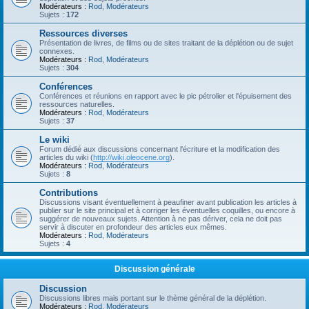
Modérateurs :
Rod
,
Modérateurs
Sujets :
172
Ressources diverses
Présentation de livres, de films ou de sites traitant de la déplétion ou de sujet
connexes.
Modérateurs :
Rod
,
Modérateurs
Sujets :
304
Conférences
Conférences et réunions en rapport avec le pic pétrolier et l'épuisement des
ressources naturelles.
Modérateurs :
Rod
,
Modérateurs
Sujets :
37
Le wiki
Forum dédié aux discussions concernant l'écriture et la modification des
articles du wiki (
http://wiki.oleocene.org
).
Modérateurs :
Rod
,
Modérateurs
Sujets :
8
Contributions
Discussions visant éventuellement à peaufiner avant publication les articles à
publier sur le site principal et à corriger les éventuelles coquilles, ou encore à
suggérer de nouveaux sujets. Attention à ne pas dériver, cela ne doit pas
servir à discuter en profondeur des articles eux mêmes.
Modérateurs :
Rod
,
Modérateurs
Sujets :
4
Discussion générale
Discussion
Discussions libres mais portant sur le thème général de la déplétion.
Modérateurs :
Rod
,
Modérateurs