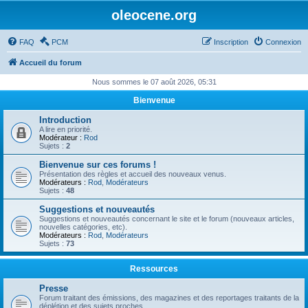
oleocene.org
FAQ
PCM
Inscription
Connexion
Accueil du forum
Nous sommes le 07 août 2026, 05:31
Bienvenue
Introduction
A lire en priorité.
Modérateur :
Rod
Sujets :
2
Bienvenue sur ces forums !
Présentation des règles et accueil des nouveaux venus.
Modérateurs :
Rod
,
Modérateurs
Sujets :
48
Suggestions et nouveautés
Suggestions et nouveautés concernant le site et le forum (nouveaux articles,
nouvelles catégories, etc).
Modérateurs :
Rod
,
Modérateurs
Sujets :
73
Ressources
Presse
Forum traitant des émissions, des magazines et des reportages traitants de la
déplétion et des sujets proches.