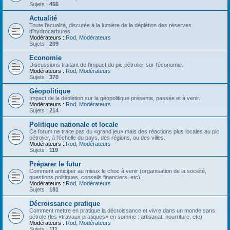
Sujets :
456
Actualité
Toute l'acualité, discutée à la lumière de la déplétion des réserves
d'hydrocarbures.
Modérateurs :
Rod
,
Modérateurs
Sujets :
209
Economie
Discussions traitant de l'impact du pic pétrolier sur l'économie.
Modérateurs :
Rod
,
Modérateurs
Sujets :
370
Géopolitique
Impact de la déplétion sur la géopolitique présente, passée et à venir.
Modérateurs :
Rod
,
Modérateurs
Sujets :
214
Politique nationale et locale
Ce forum ne traite pas du «grand jeu» mais des réactions plus locales au pic
pétrolier, à l'échelle du pays, des régions, ou des villes.
Modérateurs :
Rod
,
Modérateurs
Sujets :
119
Préparer le futur
Comment anticiper au mieux le choc à venir (organisation de la société,
questions politiques, conseils financiers, etc).
Modérateurs :
Rod
,
Modérateurs
Sujets :
181
Décroissance pratique
Comment mettre en pratique la décroissance et vivre dans un monde sans
pétrole (les «travaux pratiques» en somme : artisanat, nourriture, etc)
Modérateurs :
Rod
,
Modérateurs
Sujets :
111