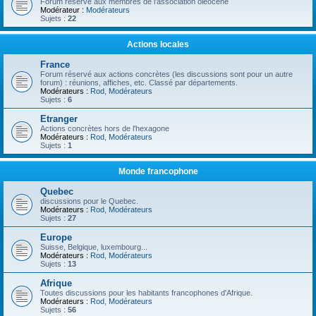
Forum réservé aux membres de l'association oléocène
Modérateur :
Modérateurs
Sujets :
22
Actions locales
France
Forum réservé aux actions concrètes (les discussions sont pour un autre
forum) : réunions, affiches, etc. Classé par départements.
Modérateurs :
Rod
,
Modérateurs
Sujets :
6
Etranger
Actions concrètes hors de l'hexagone
Modérateurs :
Rod
,
Modérateurs
Sujets :
1
Monde francophone
Quebec
discussions pour le Quebec.
Modérateurs :
Rod
,
Modérateurs
Sujets :
27
Europe
Suisse, Belgique, luxembourg...
Modérateurs :
Rod
,
Modérateurs
Sujets :
13
Afrique
Toutes discussions pour les habitants francophones d'Afrique.
Modérateurs :
Rod
,
Modérateurs
Sujets :
56