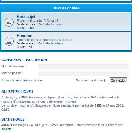
Discussion libre
Hors sujet
Envie de bavarder ? C'est ici.
Modérateurs :
Rod
,
Modérateurs
Sujets :
160
Humour
L'humour dans un monde sans pétrole.
Modérateurs :
Rod
,
Modérateurs
Sujets :
74
CONNEXION
•
INSCRIPTION
Nom d’utilisateur :
Mot de passe :
J’ai oublié mon mot de passe
Se souvenir de moi
QUI EST EN LIGNE ?
Au total, il y a
898
utilisateurs en ligne :: 4 inscrits, 0 invisible et 894 invités (selon le
nombre d’utilisateurs actifs des 5 dernières minutes)
Le nombre maximal d’utilisateurs en ligne simultanément a été de
5158
le 17 mai 2026,
02:57
STATISTIQUES
406429
messages •
4678
sujets •
32586
membres • Notre membre le plus récent est
supert