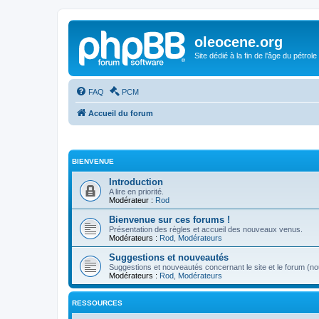
oleocene.org
Site dédié à la fin de l'âge du pétrole
FAQ
PCM
Accueil du forum
BIENVENUE
Introduction
A lire en priorité.
Modérateur :
Rod
Bienvenue sur ces forums !
Présentation des règles et accueil des nouveaux venus.
Modérateurs :
Rod
,
Modérateurs
Suggestions et nouveautés
Suggestions et nouveautés concernant le site et le forum (nou
Modérateurs :
Rod
,
Modérateurs
RESSOURCES