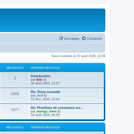
Inscription
Connexion
Nous sommes le 07 août 2026, 11:59
MESSAGES
DERNIER MESSAGE
Introduction
2
C
par
Eric
o
30 août 2004, 23:27
n
s
Re: Triste nouvelle
2808
u
C
par
Jeuf
l
o
01 févr. 2026, 12:42
t
n
e
s
Re: Problème de connexion sur…
r
1977
u
C
par
energy_isere
l
l
o
02 août 2026, 00:39
e
t
n
d
e
s
e
r
u
r
MESSAGES
DERNIER MESSAGE
l
l
n
e
t
i