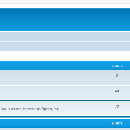
SUJETS
2
48
73
veaux articles, nouvelles catégories, etc).
SUJETS