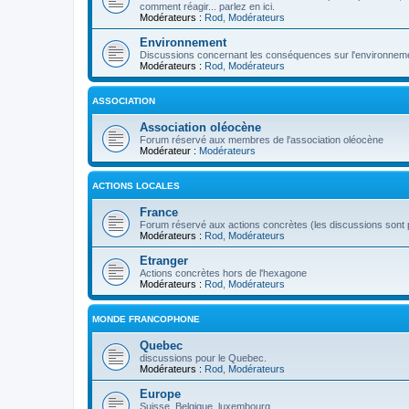
comment réagir... parlez en ici.
Modérateurs :
Rod
,
Modérateurs
Environnement
Discussions concernant les conséquences sur l'environneme
Modérateurs :
Rod
,
Modérateurs
ASSOCIATION
Association oléocène
Forum réservé aux membres de l'association oléocène
Modérateur :
Modérateurs
ACTIONS LOCALES
France
Forum réservé aux actions concrètes (les discussions sont p
Modérateurs :
Rod
,
Modérateurs
Etranger
Actions concrètes hors de l'hexagone
Modérateurs :
Rod
,
Modérateurs
MONDE FRANCOPHONE
Quebec
discussions pour le Quebec.
Modérateurs :
Rod
,
Modérateurs
Europe
Suisse, Belgique, luxembourg...