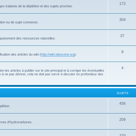
172
s traitants de la déplétion et des sujets proches.
304
létion ou de sujet connexes.
37
'épuisement des ressources naturelles.
8
cation des articles du wiki (
http://wiki.oleocene.org
).
4
 les articles à publier sur le site principal et à corriger les éventuelles
 à ne pas dériver, cela ne doit pas servir à discuter en profondeur des
SUJETS
456
plétion.
209
serves d'hydrocarbures.
370