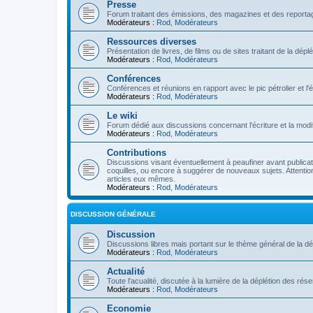
Presse
Forum traitant des émissions, des magazines et des reportage
Modérateurs :
Rod
,
Modérateurs
Ressources diverses
Présentation de livres, de films ou de sites traitant de la dép
Modérateurs :
Rod
,
Modérateurs
Conférences
Conférences et réunions en rapport avec le pic pétrolier et l
Modérateurs :
Rod
,
Modérateurs
Le wiki
Forum dédié aux discussions concernant l'écriture et la modifi
Modérateurs :
Rod
,
Modérateurs
Contributions
Discussions visant éventuellement à peaufiner avant publication
coquilles, ou encore à suggérer de nouveaux sujets. Attention
articles eux mêmes.
Modérateurs :
Rod
,
Modérateurs
DISCUSSION GÉNÉRALE
Discussion
Discussions libres mais portant sur le thème général de la dé
Modérateurs :
Rod
,
Modérateurs
Actualité
Toute l'acualité, discutée à la lumière de la déplétion des ré
Modérateurs :
Rod
,
Modérateurs
Economie