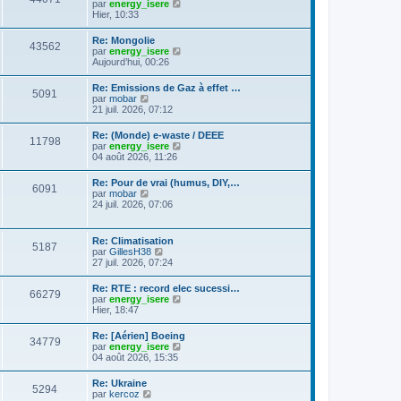
C
g
par
energy_isere
l
e
l
o
e
Hier, 10:33
e
s
t
n
d
s
e
s
e
a
Re: Mongolie
r
43562
u
r
g
C
par
energy_isere
l
l
n
e
o
Aujourd’hui, 00:26
e
t
i
n
d
e
e
s
e
Re: Emissions de Gaz à effet …
r
r
5091
u
r
C
par
mobar
l
m
l
n
o
21 juil. 2026, 07:12
e
e
t
i
n
d
s
e
e
s
e
s
Re: (Monde) e-waste / DEEE
r
r
11798
u
r
a
C
par
energy_isere
l
m
l
n
g
o
04 août 2026, 11:26
e
e
t
i
e
n
d
s
e
e
s
e
s
Re: Pour de vrai (humus, DIY,…
r
r
6091
u
r
a
C
par
mobar
l
m
l
n
g
o
24 juil. 2026, 07:06
e
e
t
i
e
n
d
s
e
e
s
e
s
r
r
u
r
a
Re: Climatisation
l
m
5187
l
n
g
C
par
GillesH38
e
e
t
i
e
o
27 juil. 2026, 07:24
d
s
e
e
n
e
s
r
r
s
r
a
Re: RTE : record elec sucessi…
l
m
66279
u
n
g
C
par
energy_isere
e
e
l
i
e
o
Hier, 18:47
d
s
t
e
n
e
s
e
r
s
r
a
Re: [Aérien] Boeing
r
m
34779
u
n
g
C
par
energy_isere
l
e
l
i
e
o
04 août 2026, 15:35
e
s
t
e
n
d
s
e
r
s
e
a
Re: Ukraine
r
m
5294
u
r
g
C
par
kercoz
l
e
l