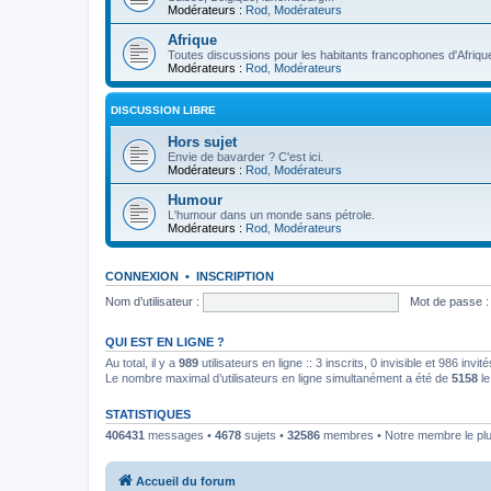
Modérateurs :
Rod
,
Modérateurs
Afrique
Toutes discussions pour les habitants francophones d'Afriqu
Modérateurs :
Rod
,
Modérateurs
DISCUSSION LIBRE
Hors sujet
Envie de bavarder ? C'est ici.
Modérateurs :
Rod
,
Modérateurs
Humour
L'humour dans un monde sans pétrole.
Modérateurs :
Rod
,
Modérateurs
CONNEXION
•
INSCRIPTION
Nom d’utilisateur :
Mot de passe :
QUI EST EN LIGNE ?
Au total, il y a
989
utilisateurs en ligne :: 3 inscrits, 0 invisible et 986 inv
Le nombre maximal d’utilisateurs en ligne simultanément a été de
5158
le
STATISTIQUES
406431
messages •
4678
sujets •
32586
membres • Notre membre le plu
Accueil du forum