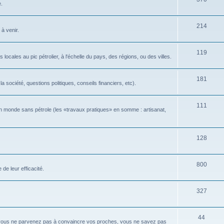
e.
214
 à venir.
119
locales au pic pétrolier, à l'échelle du pays, des régions, ou des villes.
181
 société, questions politiques, conseils financiers, etc).
111
n monde sans pétrole (les «travaux pratiques» en somme : artisanat,
128
800
de leur efficacité.
327
44
 vous ne parvenez pas à convaincre vos proches, vous ne savez pas