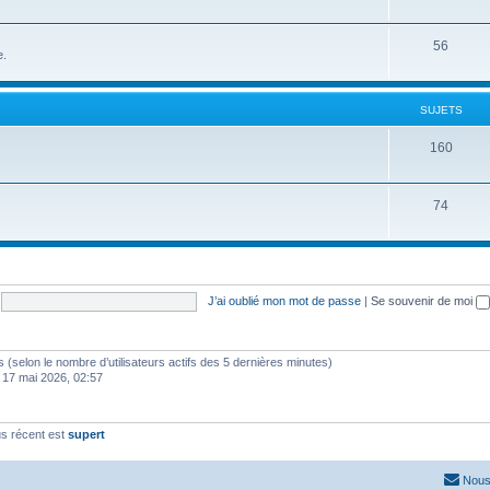
56
e.
SUJETS
160
74
J’ai oublié mon mot de passe
|
Se souvenir de moi
ités (selon le nombre d’utilisateurs actifs des 5 dernières minutes)
 17 mai 2026, 02:57
s récent est
supert
Nous