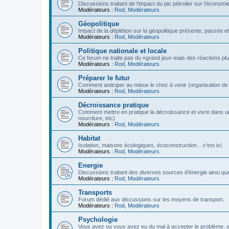
Discussions traitant de l'impact du pic pétrolier sur l'économi
Modérateurs :
Rod
,
Modérateurs
Géopolitique
Impact de la déplétion sur la géopolitique présente, passée et
Modérateurs :
Rod
,
Modérateurs
Politique nationale et locale
Ce forum ne traite pas du «grand jeu» mais des réactions plus 
Modérateurs :
Rod
,
Modérateurs
Préparer le futur
Comment anticiper au mieux le choc à venir (organisation de la
Modérateurs :
Rod
,
Modérateurs
Décroissance pratique
Comment mettre en pratique la décroissance et vivre dans u
nourriture, etc)
Modérateurs :
Rod
,
Modérateurs
Habitat
Isolation, maisons écologiques, écoconstruction... c'est ici.
Modérateurs :
Rod
,
Modérateurs
Energie
Discussions traitant des diverses sources d'énergie ainsi que 
Modérateurs :
Rod
,
Modérateurs
Transports
Forum dédié aux discussions sur les moyens de transport.
Modérateurs :
Rod
,
Modérateurs
Psychologie
Vous avez ou vous avez eu du mal à accepter le problème,