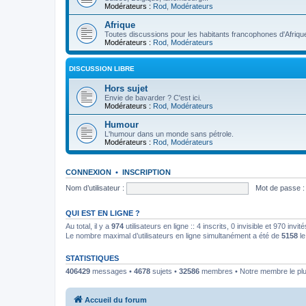
Modérateurs :
Rod
,
Modérateurs
Afrique
Toutes discussions pour les habitants francophones d'Afriqu
Modérateurs :
Rod
,
Modérateurs
DISCUSSION LIBRE
Hors sujet
Envie de bavarder ? C'est ici.
Modérateurs :
Rod
,
Modérateurs
Humour
L'humour dans un monde sans pétrole.
Modérateurs :
Rod
,
Modérateurs
CONNEXION
•
INSCRIPTION
Nom d’utilisateur :
Mot de passe :
QUI EST EN LIGNE ?
Au total, il y a
974
utilisateurs en ligne :: 4 inscrits, 0 invisible et 970 inv
Le nombre maximal d’utilisateurs en ligne simultanément a été de
5158
le
STATISTIQUES
406429
messages •
4678
sujets •
32586
membres • Notre membre le plu
Accueil du forum