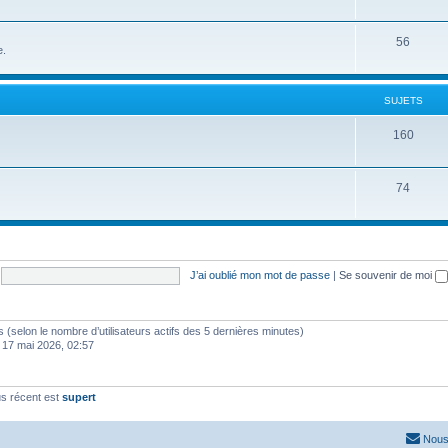
56
e.
SUJETS
160
74
J’ai oublié mon mot de passe
|
Se souvenir de moi
ités (selon le nombre d’utilisateurs actifs des 5 dernières minutes)
 17 mai 2026, 02:57
s récent est
supert
Nous