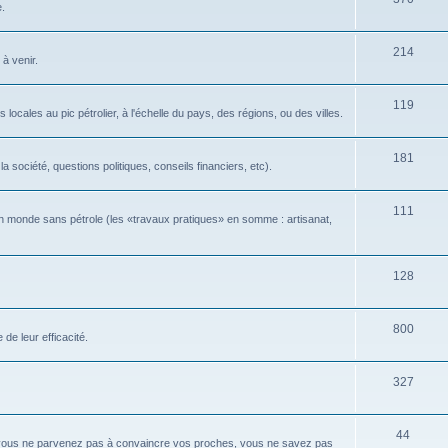
e.
214
 à venir.
119
locales au pic pétrolier, à l'échelle du pays, des régions, ou des villes.
181
 société, questions politiques, conseils financiers, etc).
111
n monde sans pétrole (les «travaux pratiques» en somme : artisanat,
128
800
de leur efficacité.
327
44
 vous ne parvenez pas à convaincre vos proches, vous ne savez pas