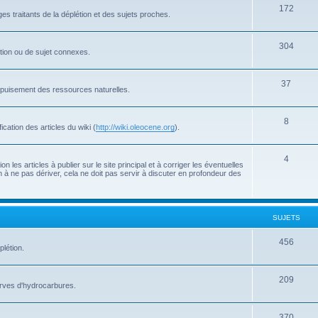
172
s traitants de la déplétion et des sujets proches.
304
létion ou de sujet connexes.
37
'épuisement des ressources naturelles.
8
cation des articles du wiki (
http://wiki.oleocene.org
).
4
 les articles à publier sur le site principal et à corriger les éventuelles
 à ne pas dériver, cela ne doit pas servir à discuter en profondeur des
SUJETS
456
plétion.
209
serves d'hydrocarbures.
370