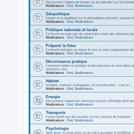
Discussions traitant de l'impact du pic pétrolier sur l'économi
Modérateurs :
Rod
,
Modérateurs
Géopolitique
Impact de la déplétion sur la géopolitique présente, passée et
Modérateurs :
Rod
,
Modérateurs
Politique nationale et locale
Ce forum ne traite pas du «grand jeu» mais des réactions plus 
Modérateurs :
Rod
,
Modérateurs
Préparer le futur
Comment anticiper au mieux le choc à venir (organisation de la
Modérateurs :
Rod
,
Modérateurs
Décroissance pratique
Comment mettre en pratique la décroissance et vivre dans u
nourriture, etc)
Modérateurs :
Rod
,
Modérateurs
Habitat
Isolation, maisons écologiques, écoconstruction... c'est ici.
Modérateurs :
Rod
,
Modérateurs
Energie
Discussions traitant des diverses sources d'énergie ainsi que 
Modérateurs :
Rod
,
Modérateurs
Transports
Forum dédié aux discussions sur les moyens de transport.
Modérateurs :
Rod
,
Modérateurs
Psychologie
Vous avez ou vous avez eu du mal à accepter le problème,