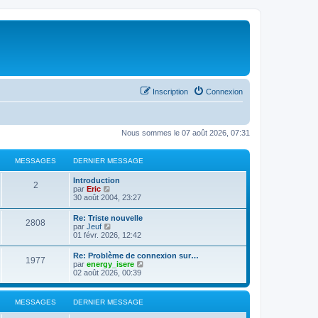
Inscription
Connexion
Nous sommes le 07 août 2026, 07:31
MESSAGES
DERNIER MESSAGE
Introduction
2
C
par
Eric
o
30 août 2004, 23:27
n
s
Re: Triste nouvelle
2808
u
C
par
Jeuf
l
o
01 févr. 2026, 12:42
t
n
e
s
Re: Problème de connexion sur…
r
1977
u
C
par
energy_isere
l
l
o
02 août 2026, 00:39
e
t
n
d
e
s
e
r
u
r
MESSAGES
DERNIER MESSAGE
l
l
n
e
t
i