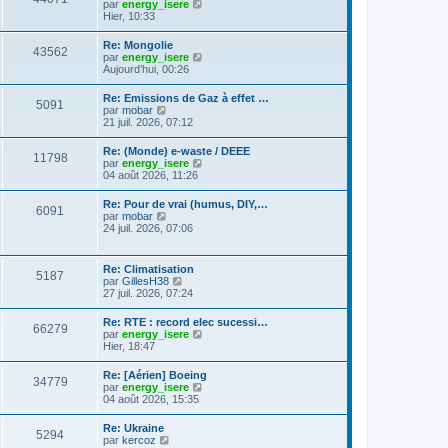
C
g
par
energy_isere
l
e
l
o
e
Hier, 10:33
e
s
t
n
d
s
e
s
e
a
Re: Mongolie
r
43562
u
r
g
C
par
energy_isere
l
l
n
e
o
Aujourd’hui, 00:26
e
t
i
n
d
e
e
s
e
Re: Emissions de Gaz à effet …
r
r
5091
u
r
C
par
mobar
l
m
l
n
o
21 juil. 2026, 07:12
e
e
t
i
n
d
s
e
e
s
e
s
Re: (Monde) e-waste / DEEE
r
r
11798
u
r
a
C
par
energy_isere
l
m
l
n
g
o
04 août 2026, 11:26
e
e
t
i
e
n
d
s
e
e
s
e
s
Re: Pour de vrai (humus, DIY,…
r
r
6091
u
r
a
C
par
mobar
l
m
l
n
g
o
24 juil. 2026, 07:06
e
e
t
i
e
n
d
s
e
e
s
e
s
r
r
u
r
a
Re: Climatisation
l
m
5187
l
n
g
C
par
GillesH38
e
e
t
i
e
o
27 juil. 2026, 07:24
d
s
e
e
n
e
s
r
r
s
r
a
Re: RTE : record elec sucessi…
l
m
66279
u
n
g
C
par
energy_isere
e
e
l
i
e
o
Hier, 18:47
d
s
t
e
n
e
s
e
r
s
r
a
Re: [Aérien] Boeing
r
m
34779
u
n
g
C
par
energy_isere
l
e
l
i
e
o
04 août 2026, 15:35
e
s
t
e
n
d
s
e
r
s
e
a
Re: Ukraine
r
m
5294
u
r
g
C
par
kercoz
l
e
l