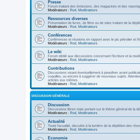
Presse
Forum traitant des émissions, des magazines et des reportage
Modérateurs :
Rod
,
Modérateurs
Ressources diverses
Présentation de livres, de films ou de sites traitant de la dép
Modérateurs :
Rod
,
Modérateurs
Conférences
Conférences et réunions en rapport avec le pic pétrolier et l
Modérateurs :
Rod
,
Modérateurs
Le wiki
Forum dédié aux discussions concernant l'écriture et la modifi
Modérateurs :
Rod
,
Modérateurs
Contributions
Discussions visant éventuellement à peaufiner avant publication
coquilles, ou encore à suggérer de nouveaux sujets. Attention
articles eux mêmes.
Modérateurs :
Rod
,
Modérateurs
DISCUSSION GÉNÉRALE
Discussion
Discussions libres mais portant sur le thème général de la dé
Modérateurs :
Rod
,
Modérateurs
Actualité
Toute l'acualité, discutée à la lumière de la déplétion des ré
Modérateurs :
Rod
,
Modérateurs
Economie