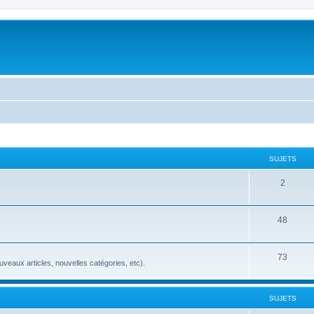
SUJETS
2
48
73
veaux articles, nouvelles catégories, etc).
SUJETS