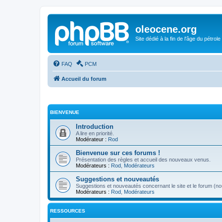
oleocene.org
Site dédié à la fin de l'âge du pétrole
FAQ
PCM
Accueil du forum
BIENVENUE
Introduction
A lire en priorité.
Modérateur :
Rod
Bienvenue sur ces forums !
Présentation des règles et accueil des nouveaux venus.
Modérateurs :
Rod
,
Modérateurs
Suggestions et nouveautés
Suggestions et nouveautés concernant le site et le forum (nou
Modérateurs :
Rod
,
Modérateurs
RESSOURCES