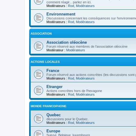
comment réagir... parlez en ici.
Modérateurs :
Rod
,
Modérateurs
Environnement
Discussions concernant les conséquences sur l'environneme
Modérateurs :
Rod
,
Modérateurs
ASSOCIATION
Association oléocène
Forum réservé aux membres de l'association oléocène
Modérateur :
Modérateurs
ACTIONS LOCALES
France
Forum réservé aux actions concrètes (les discussions sont p
Modérateurs :
Rod
,
Modérateurs
Etranger
Actions concrètes hors de l'hexagone
Modérateurs :
Rod
,
Modérateurs
MONDE FRANCOPHONE
Quebec
discussions pour le Quebec.
Modérateurs :
Rod
,
Modérateurs
Europe
Suisse, Belgique, luxembourg...