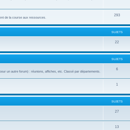
293
nt de la course aux ressources.
SUJETS
22
SUJETS
6
our un autre forum) : réunions, affiches, etc. Classé par départements.
1
SUJETS
27
13