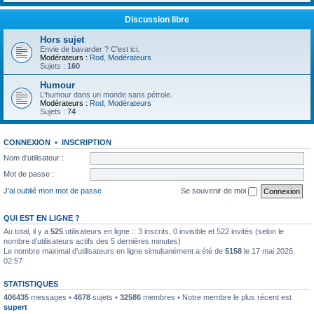
Discussion libre
Hors sujet
Envie de bavarder ? C'est ici.
Modérateurs :
Rod
,
Modérateurs
Sujets :
160
Humour
L'humour dans un monde sans pétrole.
Modérateurs :
Rod
,
Modérateurs
Sujets :
74
CONNEXION
•
INSCRIPTION
Nom d’utilisateur :
Mot de passe :
J’ai oublié mon mot de passe
Se souvenir de moi
QUI EST EN LIGNE ?
Au total, il y a
525
utilisateurs en ligne :: 3 inscrits, 0 invisible et 522 invités (selon le
nombre d’utilisateurs actifs des 5 dernières minutes)
Le nombre maximal d’utilisateurs en ligne simultanément a été de
5158
le 17 mai 2026,
02:57
STATISTIQUES
406435
messages •
4678
sujets •
32586
membres • Notre membre le plus récent est
supert