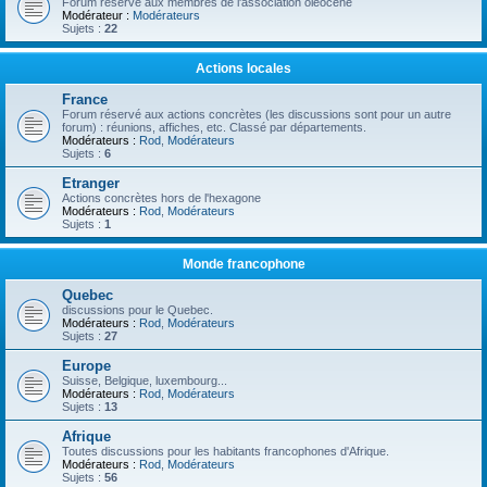
Forum réservé aux membres de l'association oléocène
Modérateur :
Modérateurs
Sujets :
22
Actions locales
France
Forum réservé aux actions concrètes (les discussions sont pour un autre
forum) : réunions, affiches, etc. Classé par départements.
Modérateurs :
Rod
,
Modérateurs
Sujets :
6
Etranger
Actions concrètes hors de l'hexagone
Modérateurs :
Rod
,
Modérateurs
Sujets :
1
Monde francophone
Quebec
discussions pour le Quebec.
Modérateurs :
Rod
,
Modérateurs
Sujets :
27
Europe
Suisse, Belgique, luxembourg...
Modérateurs :
Rod
,
Modérateurs
Sujets :
13
Afrique
Toutes discussions pour les habitants francophones d'Afrique.
Modérateurs :
Rod
,
Modérateurs
Sujets :
56