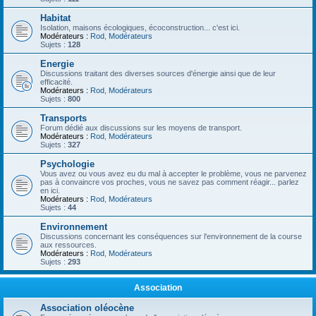
Habitat
Isolation, maisons écologiques, écoconstruction... c'est ici.
Modérateurs :
Rod
,
Modérateurs
Sujets :
128
Energie
Discussions traitant des diverses sources d'énergie ainsi que de leur
efficacité.
Modérateurs :
Rod
,
Modérateurs
Sujets :
800
Transports
Forum dédié aux discussions sur les moyens de transport.
Modérateurs :
Rod
,
Modérateurs
Sujets :
327
Psychologie
Vous avez ou vous avez eu du mal à accepter le problème, vous ne parvenez
pas à convaincre vos proches, vous ne savez pas comment réagir... parlez
en ici.
Modérateurs :
Rod
,
Modérateurs
Sujets :
44
Environnement
Discussions concernant les conséquences sur l'environnement de la course
aux ressources.
Modérateurs :
Rod
,
Modérateurs
Sujets :
293
Association
Association oléocène