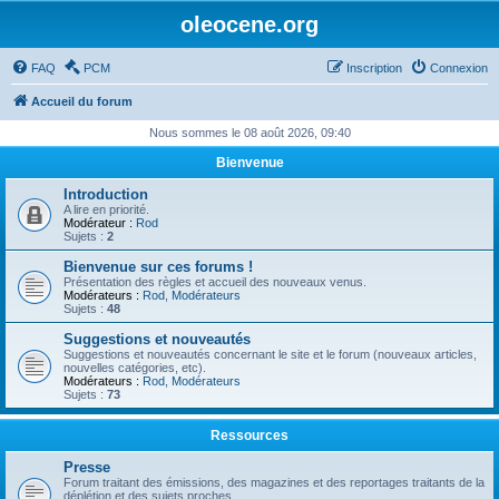
oleocene.org
FAQ
PCM
Inscription
Connexion
Accueil du forum
Nous sommes le 08 août 2026, 09:40
Bienvenue
Introduction
A lire en priorité.
Modérateur :
Rod
Sujets :
2
Bienvenue sur ces forums !
Présentation des règles et accueil des nouveaux venus.
Modérateurs :
Rod
,
Modérateurs
Sujets :
48
Suggestions et nouveautés
Suggestions et nouveautés concernant le site et le forum (nouveaux articles,
nouvelles catégories, etc).
Modérateurs :
Rod
,
Modérateurs
Sujets :
73
Ressources
Presse
Forum traitant des émissions, des magazines et des reportages traitants de la
déplétion et des sujets proches.