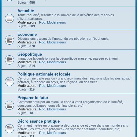
Sujets :
456
Actualité
Toute l'acualité, discutée à la lumière de la déplétion des réserves
d'hydrocarbures.
Modérateurs :
Rod
,
Modérateurs
Sujets :
209
Economie
Discussions traitant de l'impact du pic pétrolier sur l'économie.
Modérateurs :
Rod
,
Modérateurs
Sujets :
370
Géopolitique
Impact de la déplétion sur la géopolitique présente, passée et à venir.
Modérateurs :
Rod
,
Modérateurs
Sujets :
214
Politique nationale et locale
Ce forum ne traite pas du «grand jeu» mais des réactions plus locales au pic
pétrolier, à l'échelle du pays, des régions, ou des villes.
Modérateurs :
Rod
,
Modérateurs
Sujets :
119
Préparer le futur
Comment anticiper au mieux le choc à venir (organisation de la société,
questions politiques, conseils financiers, etc).
Modérateurs :
Rod
,
Modérateurs
Sujets :
181
Décroissance pratique
Comment mettre en pratique la décroissance et vivre dans un monde sans
pétrole (les «travaux pratiques» en somme : artisanat, nourriture, etc)
Modérateurs :
Rod
,
Modérateurs
Sujets :
111