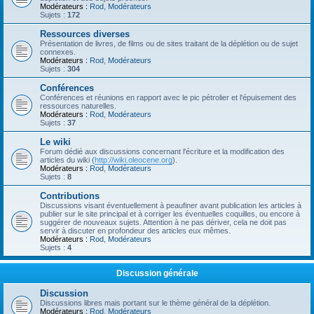
Modérateurs :
Rod
,
Modérateurs
Sujets :
172
Ressources diverses
Présentation de livres, de films ou de sites traitant de la déplétion ou de sujet
connexes.
Modérateurs :
Rod
,
Modérateurs
Sujets :
304
Conférences
Conférences et réunions en rapport avec le pic pétrolier et l'épuisement des
ressources naturelles.
Modérateurs :
Rod
,
Modérateurs
Sujets :
37
Le wiki
Forum dédié aux discussions concernant l'écriture et la modification des
articles du wiki (
http://wiki.oleocene.org
).
Modérateurs :
Rod
,
Modérateurs
Sujets :
8
Contributions
Discussions visant éventuellement à peaufiner avant publication les articles à
publier sur le site principal et à corriger les éventuelles coquilles, ou encore à
suggérer de nouveaux sujets. Attention à ne pas dériver, cela ne doit pas
servir à discuter en profondeur des articles eux mêmes.
Modérateurs :
Rod
,
Modérateurs
Sujets :
4
Discussion générale
Discussion
Discussions libres mais portant sur le thème général de la déplétion.
Modérateurs :
Rod
,
Modérateurs