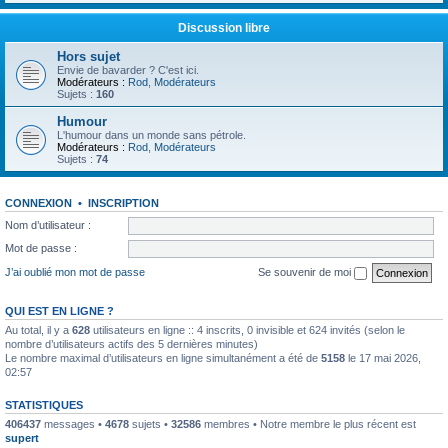
Discussion libre
Hors sujet
Envie de bavarder ? C'est ici.
Modérateurs :
Rod
,
Modérateurs
Sujets :
160
Humour
L'humour dans un monde sans pétrole.
Modérateurs :
Rod
,
Modérateurs
Sujets :
74
CONNEXION
•
INSCRIPTION
Nom d’utilisateur :
Mot de passe :
J’ai oublié mon mot de passe
Se souvenir de moi
QUI EST EN LIGNE ?
Au total, il y a
628
utilisateurs en ligne :: 4 inscrits, 0 invisible et 624 invités (selon le
nombre d’utilisateurs actifs des 5 dernières minutes)
Le nombre maximal d’utilisateurs en ligne simultanément a été de
5158
le 17 mai 2026,
02:57
STATISTIQUES
406437
messages •
4678
sujets •
32586
membres • Notre membre le plus récent est
supert