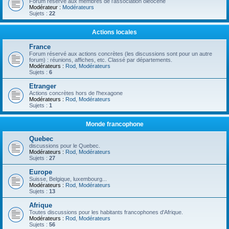
Forum réservé aux membres de l'association oléocène
Modérateur :
Modérateurs
Sujets :
22
Actions locales
France
Forum réservé aux actions concrètes (les discussions sont pour un autre
forum) : réunions, affiches, etc. Classé par départements.
Modérateurs :
Rod
,
Modérateurs
Sujets :
6
Etranger
Actions concrètes hors de l'hexagone
Modérateurs :
Rod
,
Modérateurs
Sujets :
1
Monde francophone
Quebec
discussions pour le Quebec.
Modérateurs :
Rod
,
Modérateurs
Sujets :
27
Europe
Suisse, Belgique, luxembourg...
Modérateurs :
Rod
,
Modérateurs
Sujets :
13
Afrique
Toutes discussions pour les habitants francophones d'Afrique.
Modérateurs :
Rod
,
Modérateurs
Sujets :
56