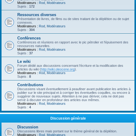
Modérateurs :
Rod
,
Modérateurs
Sujets :
172
Ressources diverses
Présentation de livres, de films ou de sites traitant de la déplétion ou de sujet
connexes.
Modérateurs :
Rod
,
Modérateurs
Sujets :
304
Conférences
Conférences et réunions en rapport avec le pic pétrolier et l'épuisement des
ressources naturelles.
Modérateurs :
Rod
,
Modérateurs
Sujets :
37
Le wiki
Forum dédié aux discussions concernant l'écriture et la modification des
articles du wiki (
http://wiki.oleocene.org
).
Modérateurs :
Rod
,
Modérateurs
Sujets :
8
Contributions
Discussions visant éventuellement à peaufiner avant publication les articles à
publier sur le site principal et à corriger les éventuelles coquilles, ou encore à
suggérer de nouveaux sujets. Attention à ne pas dériver, cela ne doit pas
servir à discuter en profondeur des articles eux mêmes.
Modérateurs :
Rod
,
Modérateurs
Sujets :
4
Discussion générale
Discussion
Discussions libres mais portant sur le thème général de la déplétion.
Modérateurs :
Rod
,
Modérateurs