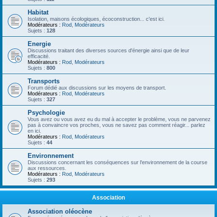
Habitat
Isolation, maisons écologiques, écoconstruction... c'est ici.
Modérateurs :
Rod
,
Modérateurs
Sujets :
128
Energie
Discussions traitant des diverses sources d'énergie ainsi que de leur
efficacité.
Modérateurs :
Rod
,
Modérateurs
Sujets :
800
Transports
Forum dédié aux discussions sur les moyens de transport.
Modérateurs :
Rod
,
Modérateurs
Sujets :
327
Psychologie
Vous avez ou vous avez eu du mal à accepter le problème, vous ne parvenez
pas à convaincre vos proches, vous ne savez pas comment réagir... parlez
en ici.
Modérateurs :
Rod
,
Modérateurs
Sujets :
44
Environnement
Discussions concernant les conséquences sur l'environnement de la course
aux ressources.
Modérateurs :
Rod
,
Modérateurs
Sujets :
293
Association
Association oléocène