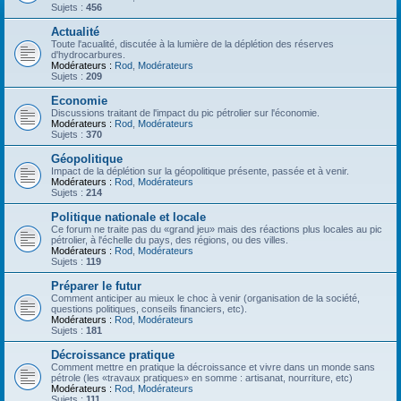
Sujets :
456
Actualité
Toute l'acualité, discutée à la lumière de la déplétion des réserves
d'hydrocarbures.
Modérateurs :
Rod
,
Modérateurs
Sujets :
209
Economie
Discussions traitant de l'impact du pic pétrolier sur l'économie.
Modérateurs :
Rod
,
Modérateurs
Sujets :
370
Géopolitique
Impact de la déplétion sur la géopolitique présente, passée et à venir.
Modérateurs :
Rod
,
Modérateurs
Sujets :
214
Politique nationale et locale
Ce forum ne traite pas du «grand jeu» mais des réactions plus locales au pic
pétrolier, à l'échelle du pays, des régions, ou des villes.
Modérateurs :
Rod
,
Modérateurs
Sujets :
119
Préparer le futur
Comment anticiper au mieux le choc à venir (organisation de la société,
questions politiques, conseils financiers, etc).
Modérateurs :
Rod
,
Modérateurs
Sujets :
181
Décroissance pratique
Comment mettre en pratique la décroissance et vivre dans un monde sans
pétrole (les «travaux pratiques» en somme : artisanat, nourriture, etc)
Modérateurs :
Rod
,
Modérateurs
Sujets :
111