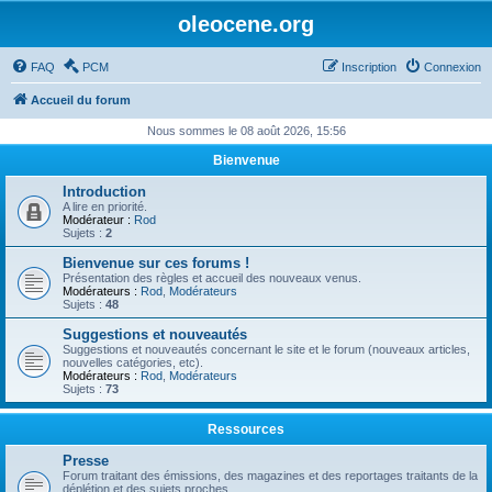
oleocene.org
FAQ
PCM
Inscription
Connexion
Accueil du forum
Nous sommes le 08 août 2026, 15:56
Bienvenue
Introduction
A lire en priorité.
Modérateur :
Rod
Sujets :
2
Bienvenue sur ces forums !
Présentation des règles et accueil des nouveaux venus.
Modérateurs :
Rod
,
Modérateurs
Sujets :
48
Suggestions et nouveautés
Suggestions et nouveautés concernant le site et le forum (nouveaux articles,
nouvelles catégories, etc).
Modérateurs :
Rod
,
Modérateurs
Sujets :
73
Ressources
Presse
Forum traitant des émissions, des magazines et des reportages traitants de la
déplétion et des sujets proches.