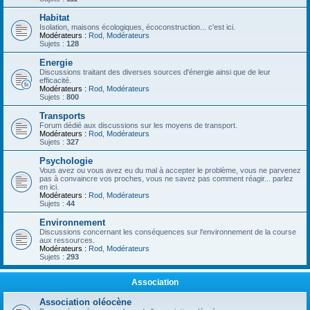
Habitat
Isolation, maisons écologiques, écoconstruction... c'est ici.
Modérateurs :
Rod
,
Modérateurs
Sujets :
128
Energie
Discussions traitant des diverses sources d'énergie ainsi que de leur
efficacité.
Modérateurs :
Rod
,
Modérateurs
Sujets :
800
Transports
Forum dédié aux discussions sur les moyens de transport.
Modérateurs :
Rod
,
Modérateurs
Sujets :
327
Psychologie
Vous avez ou vous avez eu du mal à accepter le problème, vous ne parvenez
pas à convaincre vos proches, vous ne savez pas comment réagir... parlez
en ici.
Modérateurs :
Rod
,
Modérateurs
Sujets :
44
Environnement
Discussions concernant les conséquences sur l'environnement de la course
aux ressources.
Modérateurs :
Rod
,
Modérateurs
Sujets :
293
Association
Association oléocène