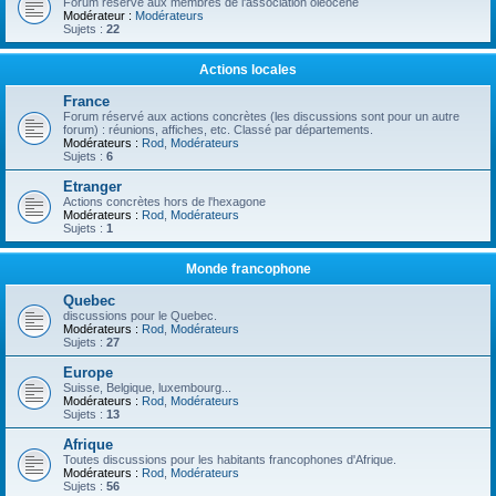
Forum réservé aux membres de l'association oléocène
Modérateur :
Modérateurs
Sujets :
22
Actions locales
France
Forum réservé aux actions concrètes (les discussions sont pour un autre
forum) : réunions, affiches, etc. Classé par départements.
Modérateurs :
Rod
,
Modérateurs
Sujets :
6
Etranger
Actions concrètes hors de l'hexagone
Modérateurs :
Rod
,
Modérateurs
Sujets :
1
Monde francophone
Quebec
discussions pour le Quebec.
Modérateurs :
Rod
,
Modérateurs
Sujets :
27
Europe
Suisse, Belgique, luxembourg...
Modérateurs :
Rod
,
Modérateurs
Sujets :
13
Afrique
Toutes discussions pour les habitants francophones d'Afrique.
Modérateurs :
Rod
,
Modérateurs
Sujets :
56