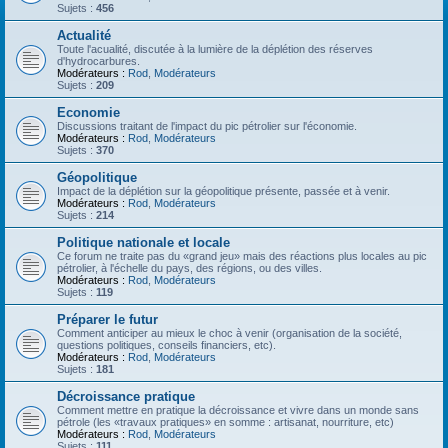
Sujets :
456
Actualité
Toute l'acualité, discutée à la lumière de la déplétion des réserves
d'hydrocarbures.
Modérateurs :
Rod
,
Modérateurs
Sujets :
209
Economie
Discussions traitant de l'impact du pic pétrolier sur l'économie.
Modérateurs :
Rod
,
Modérateurs
Sujets :
370
Géopolitique
Impact de la déplétion sur la géopolitique présente, passée et à venir.
Modérateurs :
Rod
,
Modérateurs
Sujets :
214
Politique nationale et locale
Ce forum ne traite pas du «grand jeu» mais des réactions plus locales au pic
pétrolier, à l'échelle du pays, des régions, ou des villes.
Modérateurs :
Rod
,
Modérateurs
Sujets :
119
Préparer le futur
Comment anticiper au mieux le choc à venir (organisation de la société,
questions politiques, conseils financiers, etc).
Modérateurs :
Rod
,
Modérateurs
Sujets :
181
Décroissance pratique
Comment mettre en pratique la décroissance et vivre dans un monde sans
pétrole (les «travaux pratiques» en somme : artisanat, nourriture, etc)
Modérateurs :
Rod
,
Modérateurs
Sujets :
111