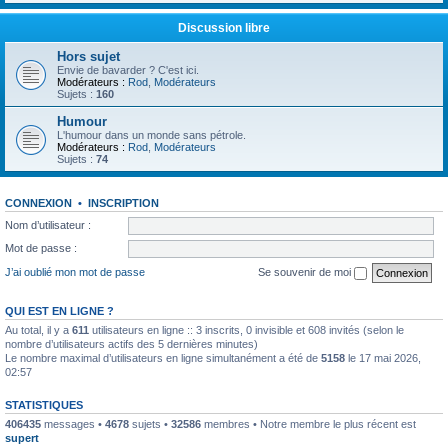
Discussion libre
Hors sujet
Envie de bavarder ? C'est ici.
Modérateurs :
Rod
,
Modérateurs
Sujets :
160
Humour
L'humour dans un monde sans pétrole.
Modérateurs :
Rod
,
Modérateurs
Sujets :
74
CONNEXION
•
INSCRIPTION
Nom d’utilisateur :
Mot de passe :
J’ai oublié mon mot de passe
Se souvenir de moi
QUI EST EN LIGNE ?
Au total, il y a
611
utilisateurs en ligne :: 3 inscrits, 0 invisible et 608 invités (selon le
nombre d’utilisateurs actifs des 5 dernières minutes)
Le nombre maximal d’utilisateurs en ligne simultanément a été de
5158
le 17 mai 2026,
02:57
STATISTIQUES
406435
messages •
4678
sujets •
32586
membres • Notre membre le plus récent est
supert