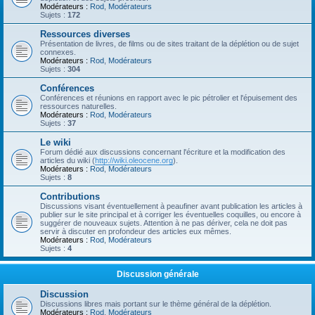
Modérateurs :
Rod
,
Modérateurs
Sujets :
172
Ressources diverses
Présentation de livres, de films ou de sites traitant de la déplétion ou de sujet
connexes.
Modérateurs :
Rod
,
Modérateurs
Sujets :
304
Conférences
Conférences et réunions en rapport avec le pic pétrolier et l'épuisement des
ressources naturelles.
Modérateurs :
Rod
,
Modérateurs
Sujets :
37
Le wiki
Forum dédié aux discussions concernant l'écriture et la modification des
articles du wiki (
http://wiki.oleocene.org
).
Modérateurs :
Rod
,
Modérateurs
Sujets :
8
Contributions
Discussions visant éventuellement à peaufiner avant publication les articles à
publier sur le site principal et à corriger les éventuelles coquilles, ou encore à
suggérer de nouveaux sujets. Attention à ne pas dériver, cela ne doit pas
servir à discuter en profondeur des articles eux mêmes.
Modérateurs :
Rod
,
Modérateurs
Sujets :
4
Discussion générale
Discussion
Discussions libres mais portant sur le thème général de la déplétion.
Modérateurs :
Rod
,
Modérateurs