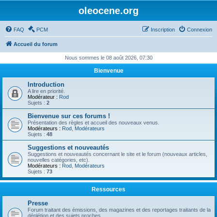
oleocene.org
FAQ
PCM
Inscription
Connexion
Accueil du forum
Nous sommes le 08 août 2026, 07:30
Bienvenue
Introduction
A lire en priorité.
Modérateur :
Rod
Sujets :
2
Bienvenue sur ces forums !
Présentation des règles et accueil des nouveaux venus.
Modérateurs :
Rod
,
Modérateurs
Sujets :
48
Suggestions et nouveautés
Suggestions et nouveautés concernant le site et le forum (nouveaux articles,
nouvelles catégories, etc).
Modérateurs :
Rod
,
Modérateurs
Sujets :
73
Ressources
Presse
Forum traitant des émissions, des magazines et des reportages traitants de la
déplétion et des sujets proches.