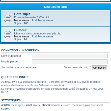
Discussion libre
Hors sujet
Envie de bavarder ? C'est ici.
Modérateurs :
Rod
,
Modérateurs
Sujets :
160
Humour
L'humour dans un monde sans pétrole.
Modérateurs :
Rod
,
Modérateurs
Sujets :
74
CONNEXION
•
INSCRIPTION
Nom d’utilisateur :
Mot de passe :
J’ai oublié mon mot de passe
Se souvenir de moi
QUI EST EN LIGNE ?
Au total, il y a
816
utilisateurs en ligne :: 6 inscrits, 0 invisible et 810 invités (selon le
nombre d’utilisateurs actifs des 5 dernières minutes)
Le nombre maximal d’utilisateurs en ligne simultanément a été de
5158
le 17 mai 2026,
02:57
STATISTIQUES
406437
messages •
4678
sujets •
32586
membres • Notre membre le plus récent est
supert