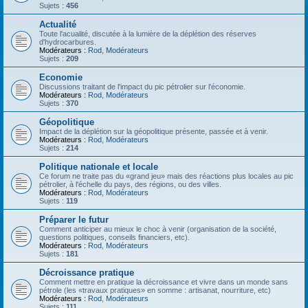
Sujets :
456
Actualité
Toute l'acualité, discutée à la lumière de la déplétion des réserves
d'hydrocarbures.
Modérateurs :
Rod
,
Modérateurs
Sujets :
209
Economie
Discussions traitant de l'impact du pic pétrolier sur l'économie.
Modérateurs :
Rod
,
Modérateurs
Sujets :
370
Géopolitique
Impact de la déplétion sur la géopolitique présente, passée et à venir.
Modérateurs :
Rod
,
Modérateurs
Sujets :
214
Politique nationale et locale
Ce forum ne traite pas du «grand jeu» mais des réactions plus locales au pic
pétrolier, à l'échelle du pays, des régions, ou des villes.
Modérateurs :
Rod
,
Modérateurs
Sujets :
119
Préparer le futur
Comment anticiper au mieux le choc à venir (organisation de la société,
questions politiques, conseils financiers, etc).
Modérateurs :
Rod
,
Modérateurs
Sujets :
181
Décroissance pratique
Comment mettre en pratique la décroissance et vivre dans un monde sans
pétrole (les «travaux pratiques» en somme : artisanat, nourriture, etc)
Modérateurs :
Rod
,
Modérateurs
Sujets :
111