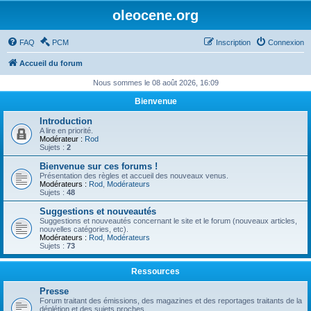
oleocene.org
FAQ
PCM
Inscription
Connexion
Accueil du forum
Nous sommes le 08 août 2026, 16:09
Bienvenue
Introduction
A lire en priorité.
Modérateur :
Rod
Sujets :
2
Bienvenue sur ces forums !
Présentation des règles et accueil des nouveaux venus.
Modérateurs :
Rod
,
Modérateurs
Sujets :
48
Suggestions et nouveautés
Suggestions et nouveautés concernant le site et le forum (nouveaux articles,
nouvelles catégories, etc).
Modérateurs :
Rod
,
Modérateurs
Sujets :
73
Ressources
Presse
Forum traitant des émissions, des magazines et des reportages traitants de la
déplétion et des sujets proches.