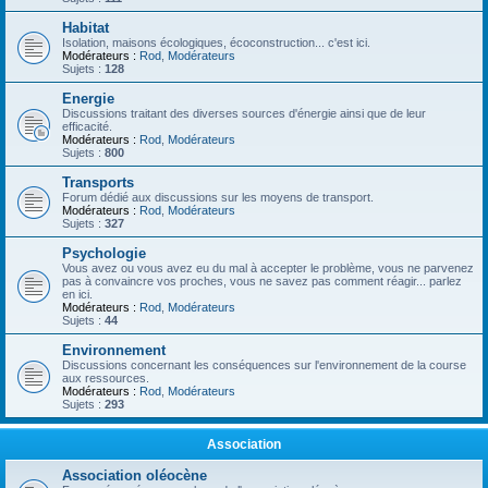
Habitat
Isolation, maisons écologiques, écoconstruction... c'est ici.
Modérateurs :
Rod
,
Modérateurs
Sujets :
128
Energie
Discussions traitant des diverses sources d'énergie ainsi que de leur
efficacité.
Modérateurs :
Rod
,
Modérateurs
Sujets :
800
Transports
Forum dédié aux discussions sur les moyens de transport.
Modérateurs :
Rod
,
Modérateurs
Sujets :
327
Psychologie
Vous avez ou vous avez eu du mal à accepter le problème, vous ne parvenez
pas à convaincre vos proches, vous ne savez pas comment réagir... parlez
en ici.
Modérateurs :
Rod
,
Modérateurs
Sujets :
44
Environnement
Discussions concernant les conséquences sur l'environnement de la course
aux ressources.
Modérateurs :
Rod
,
Modérateurs
Sujets :
293
Association
Association oléocène