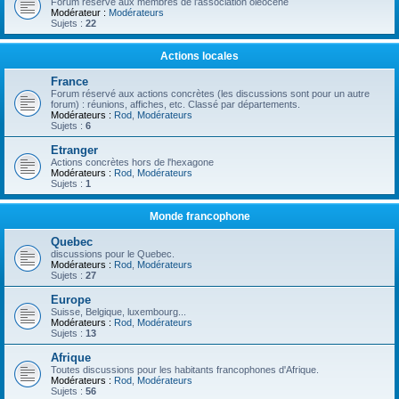
Forum réservé aux membres de l'association oléocène
Modérateur :
Modérateurs
Sujets :
22
Actions locales
France
Forum réservé aux actions concrètes (les discussions sont pour un autre
forum) : réunions, affiches, etc. Classé par départements.
Modérateurs :
Rod
,
Modérateurs
Sujets :
6
Etranger
Actions concrètes hors de l'hexagone
Modérateurs :
Rod
,
Modérateurs
Sujets :
1
Monde francophone
Quebec
discussions pour le Quebec.
Modérateurs :
Rod
,
Modérateurs
Sujets :
27
Europe
Suisse, Belgique, luxembourg...
Modérateurs :
Rod
,
Modérateurs
Sujets :
13
Afrique
Toutes discussions pour les habitants francophones d'Afrique.
Modérateurs :
Rod
,
Modérateurs
Sujets :
56