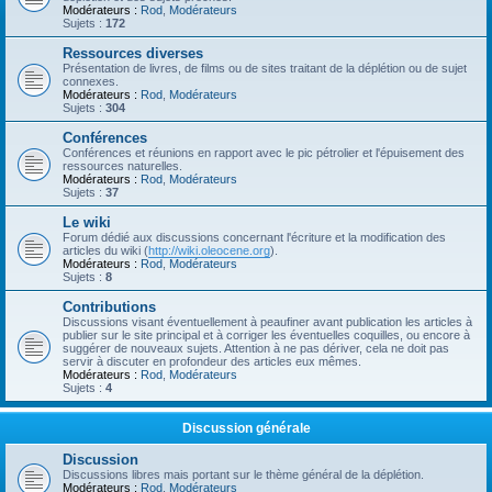
Modérateurs :
Rod
,
Modérateurs
Sujets :
172
Ressources diverses
Présentation de livres, de films ou de sites traitant de la déplétion ou de sujet
connexes.
Modérateurs :
Rod
,
Modérateurs
Sujets :
304
Conférences
Conférences et réunions en rapport avec le pic pétrolier et l'épuisement des
ressources naturelles.
Modérateurs :
Rod
,
Modérateurs
Sujets :
37
Le wiki
Forum dédié aux discussions concernant l'écriture et la modification des
articles du wiki (
http://wiki.oleocene.org
).
Modérateurs :
Rod
,
Modérateurs
Sujets :
8
Contributions
Discussions visant éventuellement à peaufiner avant publication les articles à
publier sur le site principal et à corriger les éventuelles coquilles, ou encore à
suggérer de nouveaux sujets. Attention à ne pas dériver, cela ne doit pas
servir à discuter en profondeur des articles eux mêmes.
Modérateurs :
Rod
,
Modérateurs
Sujets :
4
Discussion générale
Discussion
Discussions libres mais portant sur le thème général de la déplétion.
Modérateurs :
Rod
,
Modérateurs