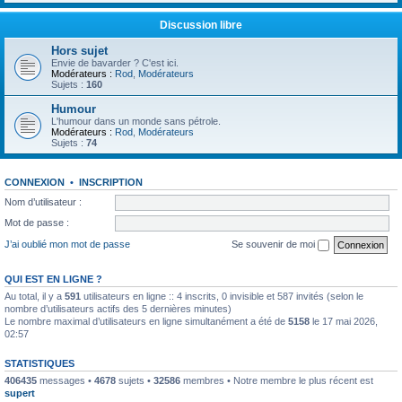
Discussion libre
Hors sujet
Envie de bavarder ? C'est ici.
Modérateurs :
Rod
,
Modérateurs
Sujets :
160
Humour
L'humour dans un monde sans pétrole.
Modérateurs :
Rod
,
Modérateurs
Sujets :
74
CONNEXION
•
INSCRIPTION
Nom d’utilisateur :
Mot de passe :
J’ai oublié mon mot de passe
Se souvenir de moi
QUI EST EN LIGNE ?
Au total, il y a
591
utilisateurs en ligne :: 4 inscrits, 0 invisible et 587 invités (selon le
nombre d’utilisateurs actifs des 5 dernières minutes)
Le nombre maximal d’utilisateurs en ligne simultanément a été de
5158
le 17 mai 2026,
02:57
STATISTIQUES
406435
messages •
4678
sujets •
32586
membres • Notre membre le plus récent est
supert