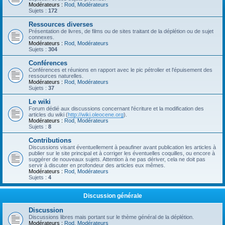
Modérateurs :
Rod
,
Modérateurs
Sujets :
172
Ressources diverses
Présentation de livres, de films ou de sites traitant de la déplétion ou de sujet
connexes.
Modérateurs :
Rod
,
Modérateurs
Sujets :
304
Conférences
Conférences et réunions en rapport avec le pic pétrolier et l'épuisement des
ressources naturelles.
Modérateurs :
Rod
,
Modérateurs
Sujets :
37
Le wiki
Forum dédié aux discussions concernant l'écriture et la modification des
articles du wiki (
http://wiki.oleocene.org
).
Modérateurs :
Rod
,
Modérateurs
Sujets :
8
Contributions
Discussions visant éventuellement à peaufiner avant publication les articles à
publier sur le site principal et à corriger les éventuelles coquilles, ou encore à
suggérer de nouveaux sujets. Attention à ne pas dériver, cela ne doit pas
servir à discuter en profondeur des articles eux mêmes.
Modérateurs :
Rod
,
Modérateurs
Sujets :
4
Discussion générale
Discussion
Discussions libres mais portant sur le thème général de la déplétion.
Modérateurs :
Rod
,
Modérateurs