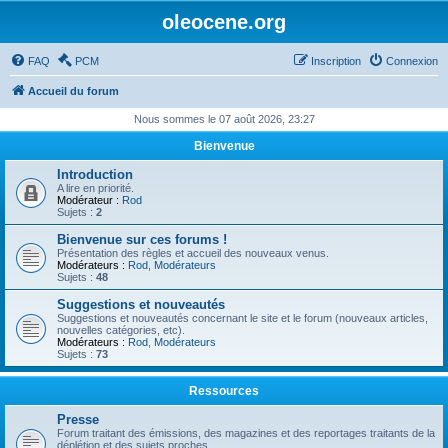
oleocene.org
FAQ
PCM
Inscription
Connexion
Accueil du forum
Nous sommes le 07 août 2026, 23:27
Bienvenue
Introduction
A lire en priorité.
Modérateur :
Rod
Sujets :
2
Bienvenue sur ces forums !
Présentation des règles et accueil des nouveaux venus.
Modérateurs :
Rod
,
Modérateurs
Sujets :
48
Suggestions et nouveautés
Suggestions et nouveautés concernant le site et le forum (nouveaux articles,
nouvelles catégories, etc).
Modérateurs :
Rod
,
Modérateurs
Sujets :
73
Ressources
Presse
Forum traitant des émissions, des magazines et des reportages traitants de la
déplétion et des sujets proches.