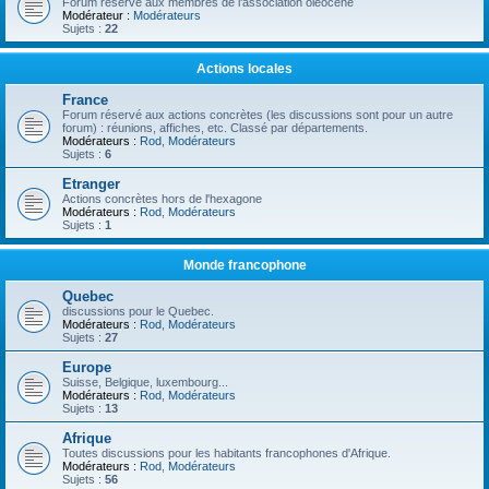
Forum réservé aux membres de l'association oléocène
Modérateur :
Modérateurs
Sujets :
22
Actions locales
France
Forum réservé aux actions concrètes (les discussions sont pour un autre
forum) : réunions, affiches, etc. Classé par départements.
Modérateurs :
Rod
,
Modérateurs
Sujets :
6
Etranger
Actions concrètes hors de l'hexagone
Modérateurs :
Rod
,
Modérateurs
Sujets :
1
Monde francophone
Quebec
discussions pour le Quebec.
Modérateurs :
Rod
,
Modérateurs
Sujets :
27
Europe
Suisse, Belgique, luxembourg...
Modérateurs :
Rod
,
Modérateurs
Sujets :
13
Afrique
Toutes discussions pour les habitants francophones d'Afrique.
Modérateurs :
Rod
,
Modérateurs
Sujets :
56