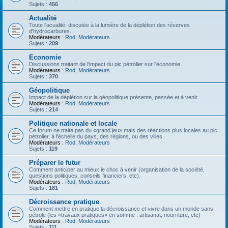
Sujets :
456
Actualité
Toute l'acualité, discutée à la lumière de la déplétion des réserves
d'hydrocarbures.
Modérateurs :
Rod
,
Modérateurs
Sujets :
209
Economie
Discussions traitant de l'impact du pic pétrolier sur l'économie.
Modérateurs :
Rod
,
Modérateurs
Sujets :
370
Géopolitique
Impact de la déplétion sur la géopolitique présente, passée et à venir.
Modérateurs :
Rod
,
Modérateurs
Sujets :
214
Politique nationale et locale
Ce forum ne traite pas du «grand jeu» mais des réactions plus locales au pic
pétrolier, à l'échelle du pays, des régions, ou des villes.
Modérateurs :
Rod
,
Modérateurs
Sujets :
119
Préparer le futur
Comment anticiper au mieux le choc à venir (organisation de la société,
questions politiques, conseils financiers, etc).
Modérateurs :
Rod
,
Modérateurs
Sujets :
181
Décroissance pratique
Comment mettre en pratique la décroissance et vivre dans un monde sans
pétrole (les «travaux pratiques» en somme : artisanat, nourriture, etc)
Modérateurs :
Rod
,
Modérateurs
Sujets :
111