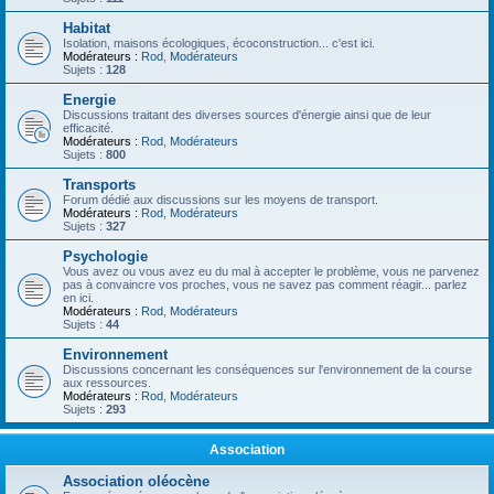
Habitat
Isolation, maisons écologiques, écoconstruction... c'est ici.
Modérateurs :
Rod
,
Modérateurs
Sujets :
128
Energie
Discussions traitant des diverses sources d'énergie ainsi que de leur
efficacité.
Modérateurs :
Rod
,
Modérateurs
Sujets :
800
Transports
Forum dédié aux discussions sur les moyens de transport.
Modérateurs :
Rod
,
Modérateurs
Sujets :
327
Psychologie
Vous avez ou vous avez eu du mal à accepter le problème, vous ne parvenez
pas à convaincre vos proches, vous ne savez pas comment réagir... parlez
en ici.
Modérateurs :
Rod
,
Modérateurs
Sujets :
44
Environnement
Discussions concernant les conséquences sur l'environnement de la course
aux ressources.
Modérateurs :
Rod
,
Modérateurs
Sujets :
293
Association
Association oléocène