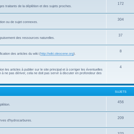
172
s traitants de la déplétion et des sujets proches.
304
létion ou de sujet connexes.
37
'épuisement des ressources naturelles.
8
cation des articles du wiki (
http://wiki.oleocene.org
).
4
 les articles à publier sur le site principal et à corriger les éventuelles
 à ne pas dériver, cela ne doit pas servir à discuter en profondeur des
SUJETS
456
plétion.
209
serves d'hydrocarbures.
370