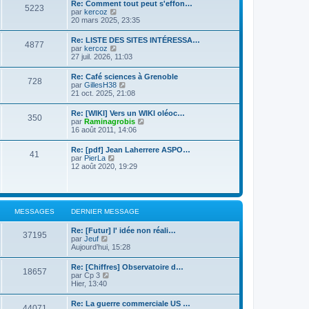
d
Re: Comment tout peut s'effon…
e
e
5223
e
C
par
kercoz
r
r
r
o
20 mars 2025, 23:35
l
m
n
n
e
e
i
s
d
s
Re: LISTE DES SITES INTÉRESSA…
e
4877
u
e
s
C
par
kercoz
r
l
r
a
o
27 juil. 2026, 11:03
m
t
n
g
n
e
e
i
e
s
s
Re: Café sciences à Grenoble
r
e
728
u
s
C
par
GillesH38
l
r
l
a
o
21 oct. 2025, 21:08
e
m
t
g
n
d
e
e
e
s
e
s
Re: [WIKI] Vers un WIKI oléoc…
r
350
u
r
s
C
par
Raminagrobis
l
l
n
a
o
16 août 2011, 14:06
e
t
i
g
n
d
e
e
e
s
e
Re: [pdf] Jean Laherrere ASPO…
r
r
41
u
r
C
par
PierLa
l
m
l
n
o
12 août 2020, 19:29
e
e
t
i
n
d
s
e
e
s
e
s
r
r
u
r
a
l
m
l
n
g
e
e
t
i
e
MESSAGES
DERNIER MESSAGE
d
s
e
e
e
s
r
r
r
a
Re: [Futur] l' idée non réali…
l
m
37195
n
C
g
par
Jeuf
e
e
i
o
e
Aujourd’hui, 15:28
d
s
e
n
e
s
r
s
r
a
Re: [Chiffres] Observatoire d…
m
18657
u
n
C
g
par
Cp 3
e
l
i
o
e
Hier, 13:40
s
t
e
n
s
e
r
s
a
Re: La guerre commerciale US …
r
m
44071
u