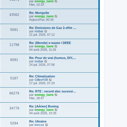
C
g
par
energy_isere
l
e
l
o
e
Hier, 10:33
e
s
t
n
d
s
e
s
e
a
Re: Mongolie
r
43562
u
r
g
C
par
energy_isere
l
l
n
e
o
Aujourd’hui, 00:26
e
t
i
n
d
e
e
s
e
Re: Emissions de Gaz à effet …
r
r
5091
u
r
C
par
mobar
l
m
l
n
o
21 juil. 2026, 07:12
e
e
t
i
n
d
s
e
e
s
e
s
Re: (Monde) e-waste / DEEE
r
r
11798
u
r
a
C
par
energy_isere
l
m
l
n
g
o
04 août 2026, 11:26
e
e
t
i
e
n
d
s
e
e
s
e
s
Re: Pour de vrai (humus, DIY,…
r
r
6091
u
r
a
C
par
mobar
l
m
l
n
g
o
24 juil. 2026, 07:06
e
e
t
i
e
n
d
s
e
e
s
e
s
r
r
u
r
a
Re: Climatisation
l
m
5187
l
n
g
C
par
GillesH38
e
e
t
i
e
o
27 juil. 2026, 07:24
d
s
e
e
n
e
s
r
r
s
r
a
Re: RTE : record elec sucessi…
l
m
66279
u
n
g
C
par
energy_isere
e
e
l
i
e
o
Hier, 18:47
d
s
t
e
n
e
s
e
r
s
r
a
Re: [Aérien] Boeing
r
m
34779
u
n
g
C
par
energy_isere
l
e
l
i
e
o
04 août 2026, 15:35
e
s
t
e
n
d
s
e
r
s
e
a
Re: Ukraine
r
m
5294
u
r
g
C
par
kercoz
l
e
l