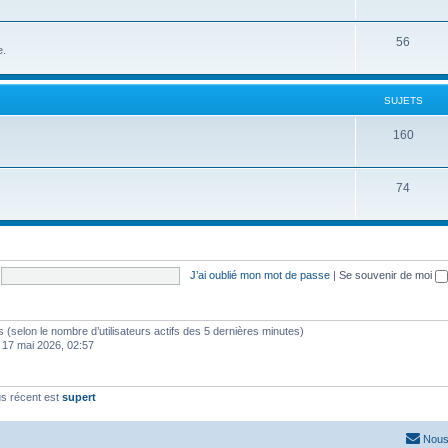
56
e.
SUJETS
160
74
J’ai oublié mon mot de passe
|
Se souvenir de moi
ités (selon le nombre d’utilisateurs actifs des 5 dernières minutes)
 17 mai 2026, 02:57
s récent est
supert
Nous