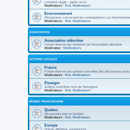
comment réagir... parlez en ici.
Modérateurs :
Rod
,
Modérateurs
Environnement
Discussions concernant les conséquences sur l'environneme
Modérateurs :
Rod
,
Modérateurs
ASSOCIATION
Association oléocène
Forum réservé aux membres de l'association oléocène
Modérateur :
Modérateurs
ACTIONS LOCALES
France
Forum réservé aux actions concrètes (les discussions sont p
Modérateurs :
Rod
,
Modérateurs
Etranger
Actions concrètes hors de l'hexagone
Modérateurs :
Rod
,
Modérateurs
MONDE FRANCOPHONE
Quebec
discussions pour le Quebec.
Modérateurs :
Rod
,
Modérateurs
Europe
Suisse, Belgique, luxembourg...