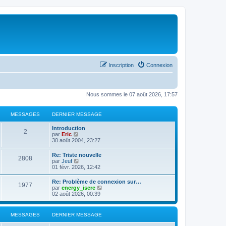
Inscription
Connexion
Nous sommes le 07 août 2026, 17:57
MESSAGES
DERNIER MESSAGE
Introduction
2
C
par
Eric
o
30 août 2004, 23:27
n
s
Re: Triste nouvelle
2808
u
C
par
Jeuf
l
o
01 févr. 2026, 12:42
t
n
e
s
Re: Problème de connexion sur…
r
1977
u
C
par
energy_isere
l
l
o
02 août 2026, 00:39
e
t
n
d
e
s
e
r
u
r
MESSAGES
DERNIER MESSAGE
l
l
n
e
t
i