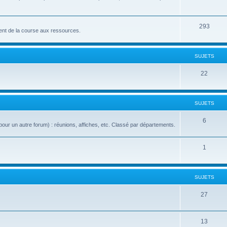
293
nt de la course aux ressources.
SUJETS
22
SUJETS
6
our un autre forum) : réunions, affiches, etc. Classé par départements.
1
SUJETS
27
13