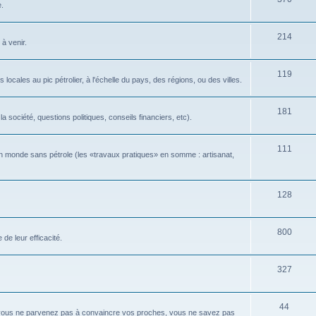
e.
214
 à venir.
119
locales au pic pétrolier, à l'échelle du pays, des régions, ou des villes.
181
 société, questions politiques, conseils financiers, etc).
111
n monde sans pétrole (les «travaux pratiques» en somme : artisanat,
128
800
de leur efficacité.
327
44
 vous ne parvenez pas à convaincre vos proches, vous ne savez pas