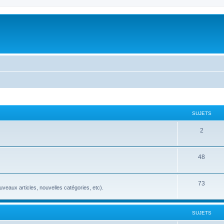
SUJETS
2
48
73
veaux articles, nouvelles catégories, etc).
SUJETS