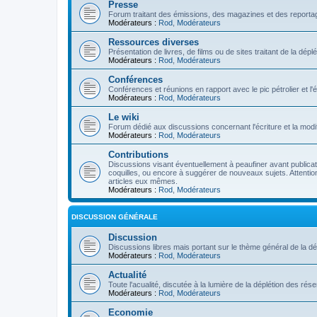
Presse
Forum traitant des émissions, des magazines et des reportage
Modérateurs :
Rod
,
Modérateurs
Ressources diverses
Présentation de livres, de films ou de sites traitant de la dép
Modérateurs :
Rod
,
Modérateurs
Conférences
Conférences et réunions en rapport avec le pic pétrolier et l
Modérateurs :
Rod
,
Modérateurs
Le wiki
Forum dédié aux discussions concernant l'écriture et la modifi
Modérateurs :
Rod
,
Modérateurs
Contributions
Discussions visant éventuellement à peaufiner avant publication
coquilles, ou encore à suggérer de nouveaux sujets. Attention
articles eux mêmes.
Modérateurs :
Rod
,
Modérateurs
DISCUSSION GÉNÉRALE
Discussion
Discussions libres mais portant sur le thème général de la dé
Modérateurs :
Rod
,
Modérateurs
Actualité
Toute l'acualité, discutée à la lumière de la déplétion des ré
Modérateurs :
Rod
,
Modérateurs
Economie