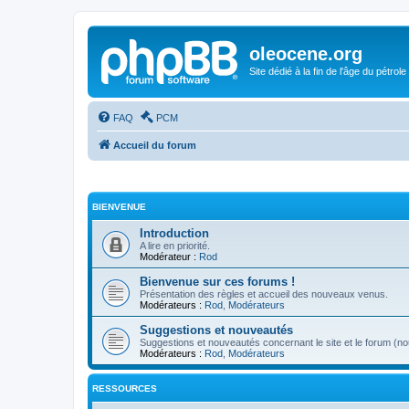
oleocene.org
Site dédié à la fin de l'âge du pétrole
FAQ
PCM
Accueil du forum
BIENVENUE
Introduction
A lire en priorité.
Modérateur :
Rod
Bienvenue sur ces forums !
Présentation des règles et accueil des nouveaux venus.
Modérateurs :
Rod
,
Modérateurs
Suggestions et nouveautés
Suggestions et nouveautés concernant le site et le forum (nou
Modérateurs :
Rod
,
Modérateurs
RESSOURCES