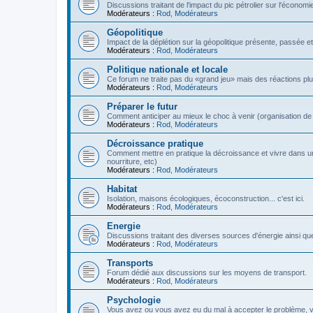
Discussions traitant de l'impact du pic pétrolier sur l'économi
Modérateurs :
Rod
,
Modérateurs
Géopolitique
Impact de la déplétion sur la géopolitique présente, passée et
Modérateurs :
Rod
,
Modérateurs
Politique nationale et locale
Ce forum ne traite pas du «grand jeu» mais des réactions plus 
Modérateurs :
Rod
,
Modérateurs
Préparer le futur
Comment anticiper au mieux le choc à venir (organisation de la
Modérateurs :
Rod
,
Modérateurs
Décroissance pratique
Comment mettre en pratique la décroissance et vivre dans u
nourriture, etc)
Modérateurs :
Rod
,
Modérateurs
Habitat
Isolation, maisons écologiques, écoconstruction... c'est ici.
Modérateurs :
Rod
,
Modérateurs
Energie
Discussions traitant des diverses sources d'énergie ainsi que 
Modérateurs :
Rod
,
Modérateurs
Transports
Forum dédié aux discussions sur les moyens de transport.
Modérateurs :
Rod
,
Modérateurs
Psychologie
Vous avez ou vous avez eu du mal à accepter le problème,