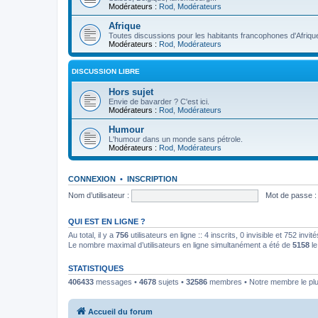
Modérateurs :
Rod
,
Modérateurs
Afrique
Toutes discussions pour les habitants francophones d'Afriqu
Modérateurs :
Rod
,
Modérateurs
DISCUSSION LIBRE
Hors sujet
Envie de bavarder ? C'est ici.
Modérateurs :
Rod
,
Modérateurs
Humour
L'humour dans un monde sans pétrole.
Modérateurs :
Rod
,
Modérateurs
CONNEXION
•
INSCRIPTION
Nom d’utilisateur :
Mot de passe :
QUI EST EN LIGNE ?
Au total, il y a
756
utilisateurs en ligne :: 4 inscrits, 0 invisible et 752 inv
Le nombre maximal d’utilisateurs en ligne simultanément a été de
5158
le
STATISTIQUES
406433
messages •
4678
sujets •
32586
membres • Notre membre le plu
Accueil du forum