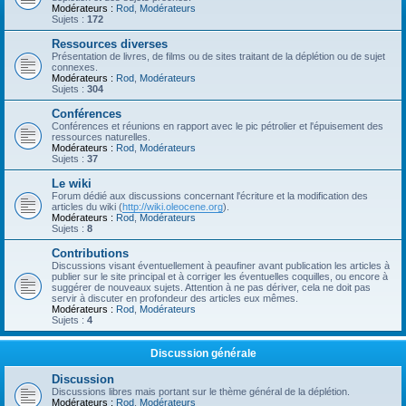
Modérateurs :
Rod
,
Modérateurs
Sujets :
172
Ressources diverses
Présentation de livres, de films ou de sites traitant de la déplétion ou de sujet
connexes.
Modérateurs :
Rod
,
Modérateurs
Sujets :
304
Conférences
Conférences et réunions en rapport avec le pic pétrolier et l'épuisement des
ressources naturelles.
Modérateurs :
Rod
,
Modérateurs
Sujets :
37
Le wiki
Forum dédié aux discussions concernant l'écriture et la modification des
articles du wiki (
http://wiki.oleocene.org
).
Modérateurs :
Rod
,
Modérateurs
Sujets :
8
Contributions
Discussions visant éventuellement à peaufiner avant publication les articles à
publier sur le site principal et à corriger les éventuelles coquilles, ou encore à
suggérer de nouveaux sujets. Attention à ne pas dériver, cela ne doit pas
servir à discuter en profondeur des articles eux mêmes.
Modérateurs :
Rod
,
Modérateurs
Sujets :
4
Discussion générale
Discussion
Discussions libres mais portant sur le thème général de la déplétion.
Modérateurs :
Rod
,
Modérateurs