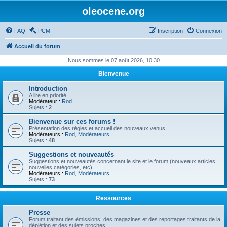
oleocene.org
FAQ
PCM
Inscription
Connexion
Accueil du forum
Nous sommes le 07 août 2026, 10:30
Bienvenue
Introduction
A lire en priorité.
Modérateur :
Rod
Sujets :
2
Bienvenue sur ces forums !
Présentation des règles et accueil des nouveaux venus.
Modérateurs :
Rod
,
Modérateurs
Sujets :
48
Suggestions et nouveautés
Suggestions et nouveautés concernant le site et le forum (nouveaux articles,
nouvelles catégories, etc).
Modérateurs :
Rod
,
Modérateurs
Sujets :
73
Ressources
Presse
Forum traitant des émissions, des magazines et des reportages traitants de la
déplétion et des sujets proches.