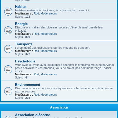
Habitat
Isolation, maisons écologiques, écoconstruction... c'est ici.
Modérateurs :
Rod
,
Modérateurs
Sujets :
128
Energie
Discussions traitant des diverses sources d'énergie ainsi que de leur
efficacité.
Modérateurs :
Rod
,
Modérateurs
Sujets :
800
Transports
Forum dédié aux discussions sur les moyens de transport.
Modérateurs :
Rod
,
Modérateurs
Sujets :
327
Psychologie
Vous avez ou vous avez eu du mal à accepter le problème, vous ne parvenez
pas à convaincre vos proches, vous ne savez pas comment réagir... parlez
en ici.
Modérateurs :
Rod
,
Modérateurs
Sujets :
44
Environnement
Discussions concernant les conséquences sur l'environnement de la course
aux ressources.
Modérateurs :
Rod
,
Modérateurs
Sujets :
293
Association
Association oléocène