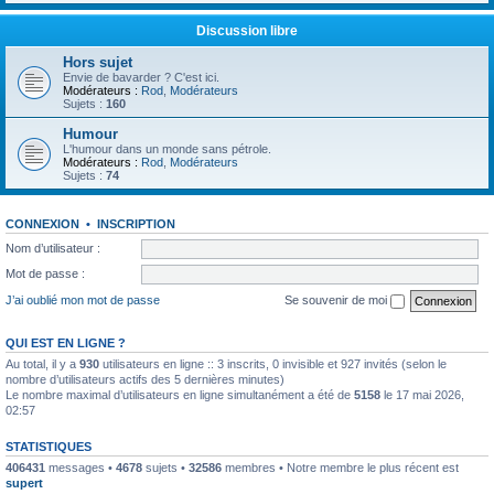
Discussion libre
Hors sujet
Envie de bavarder ? C'est ici.
Modérateurs :
Rod
,
Modérateurs
Sujets :
160
Humour
L'humour dans un monde sans pétrole.
Modérateurs :
Rod
,
Modérateurs
Sujets :
74
CONNEXION
•
INSCRIPTION
Nom d’utilisateur :
Mot de passe :
J’ai oublié mon mot de passe
Se souvenir de moi
QUI EST EN LIGNE ?
Au total, il y a
930
utilisateurs en ligne :: 3 inscrits, 0 invisible et 927 invités (selon le
nombre d’utilisateurs actifs des 5 dernières minutes)
Le nombre maximal d’utilisateurs en ligne simultanément a été de
5158
le 17 mai 2026,
02:57
STATISTIQUES
406431
messages •
4678
sujets •
32586
membres • Notre membre le plus récent est
supert