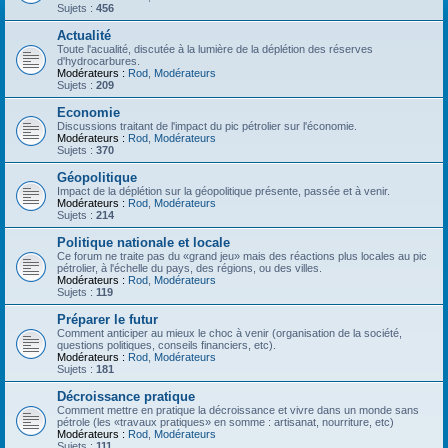
Sujets :
456
Actualité
Toute l'acualité, discutée à la lumière de la déplétion des réserves
d'hydrocarbures.
Modérateurs :
Rod
,
Modérateurs
Sujets :
209
Economie
Discussions traitant de l'impact du pic pétrolier sur l'économie.
Modérateurs :
Rod
,
Modérateurs
Sujets :
370
Géopolitique
Impact de la déplétion sur la géopolitique présente, passée et à venir.
Modérateurs :
Rod
,
Modérateurs
Sujets :
214
Politique nationale et locale
Ce forum ne traite pas du «grand jeu» mais des réactions plus locales au pic
pétrolier, à l'échelle du pays, des régions, ou des villes.
Modérateurs :
Rod
,
Modérateurs
Sujets :
119
Préparer le futur
Comment anticiper au mieux le choc à venir (organisation de la société,
questions politiques, conseils financiers, etc).
Modérateurs :
Rod
,
Modérateurs
Sujets :
181
Décroissance pratique
Comment mettre en pratique la décroissance et vivre dans un monde sans
pétrole (les «travaux pratiques» en somme : artisanat, nourriture, etc)
Modérateurs :
Rod
,
Modérateurs
Sujets :
111