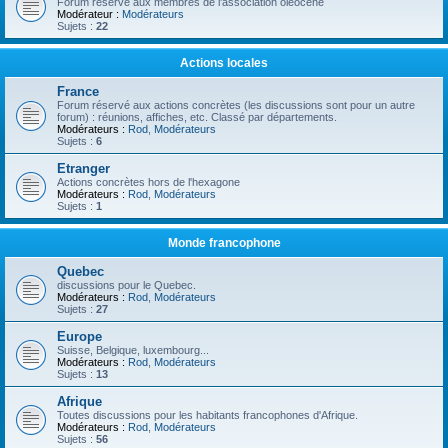
Forum réservé aux membres de l'association oléocène
Modérateur :
Modérateurs
Sujets :
22
Actions locales
France
Forum réservé aux actions concrètes (les discussions sont pour un autre
forum) : réunions, affiches, etc. Classé par départements.
Modérateurs :
Rod
,
Modérateurs
Sujets :
6
Etranger
Actions concrètes hors de l'hexagone
Modérateurs :
Rod
,
Modérateurs
Sujets :
1
Monde francophone
Quebec
discussions pour le Quebec.
Modérateurs :
Rod
,
Modérateurs
Sujets :
27
Europe
Suisse, Belgique, luxembourg...
Modérateurs :
Rod
,
Modérateurs
Sujets :
13
Afrique
Toutes discussions pour les habitants francophones d'Afrique.
Modérateurs :
Rod
,
Modérateurs
Sujets :
56