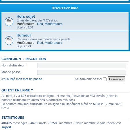
Discussion libre
Hors sujet
Envie de bavarder ? C'est ici.
Modérateurs :
Rod
,
Modérateurs
Sujets :
160
Humour
L'humour dans un monde sans pétrole.
Modérateurs :
Rod
,
Modérateurs
Sujets :
74
CONNEXION
•
INSCRIPTION
Nom d’utilisateur :
Mot de passe :
J’ai oublié mon mot de passe
Se souvenir de moi
QUI EST EN LIGNE ?
Au total, il y a
697
utilisateurs en ligne :: 4 inscrits, 0 invisible et 693 invités (selon le
nombre d’utilisateurs actifs des 5 dernières minutes)
Le nombre maximal d’utilisateurs en ligne simultanément a été de
5158
le 17 mai 2026,
02:57
STATISTIQUES
406435
messages •
4678
sujets •
32586
membres • Notre membre le plus récent est
supert