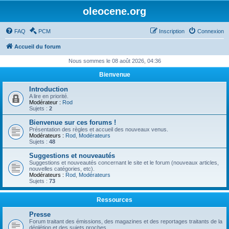
oleocene.org
FAQ
PCM
Inscription
Connexion
Accueil du forum
Nous sommes le 08 août 2026, 04:36
Bienvenue
Introduction
A lire en priorité.
Modérateur :
Rod
Sujets :
2
Bienvenue sur ces forums !
Présentation des règles et accueil des nouveaux venus.
Modérateurs :
Rod
,
Modérateurs
Sujets :
48
Suggestions et nouveautés
Suggestions et nouveautés concernant le site et le forum (nouveaux articles,
nouvelles catégories, etc).
Modérateurs :
Rod
,
Modérateurs
Sujets :
73
Ressources
Presse
Forum traitant des émissions, des magazines et des reportages traitants de la
déplétion et des sujets proches.