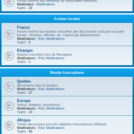
Forum réservé aux membres de l'association oléocène
Modérateur :
Modérateurs
Sujets :
22
Actions locales
France
Forum réservé aux actions concrètes (les discussions sont pour un autre
forum) : réunions, affiches, etc. Classé par départements.
Modérateurs :
Rod
,
Modérateurs
Sujets :
6
Etranger
Actions concrètes hors de l'hexagone
Modérateurs :
Rod
,
Modérateurs
Sujets :
1
Monde francophone
Quebec
discussions pour le Quebec.
Modérateurs :
Rod
,
Modérateurs
Sujets :
27
Europe
Suisse, Belgique, luxembourg...
Modérateurs :
Rod
,
Modérateurs
Sujets :
13
Afrique
Toutes discussions pour les habitants francophones d'Afrique.
Modérateurs :
Rod
,
Modérateurs
Sujets :
56