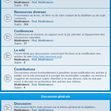
Modérateurs :
Rod
,
Modérateurs
Sujets :
172
Ressources diverses
Présentation de livres, de films ou de sites traitant de la déplétion ou de sujet
connexes.
Modérateurs :
Rod
,
Modérateurs
Sujets :
304
Conférences
Conférences et réunions en rapport avec le pic pétrolier et l'épuisement des
ressources naturelles.
Modérateurs :
Rod
,
Modérateurs
Sujets :
37
Le wiki
Forum dédié aux discussions concernant l'écriture et la modification des
articles du wiki (
http://wiki.oleocene.org
).
Modérateurs :
Rod
,
Modérateurs
Sujets :
8
Contributions
Discussions visant éventuellement à peaufiner avant publication les articles à
publier sur le site principal et à corriger les éventuelles coquilles, ou encore à
suggérer de nouveaux sujets. Attention à ne pas dériver, cela ne doit pas
servir à discuter en profondeur des articles eux mêmes.
Modérateurs :
Rod
,
Modérateurs
Sujets :
4
Discussion générale
Discussion
Discussions libres mais portant sur le thème général de la déplétion.
Modérateurs :
Rod
,
Modérateurs