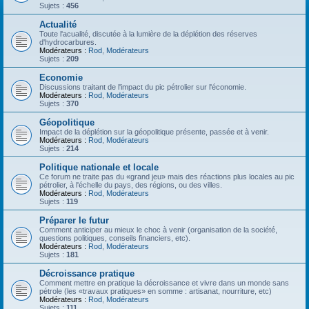
Sujets :
456
Actualité
Toute l'acualité, discutée à la lumière de la déplétion des réserves
d'hydrocarbures.
Modérateurs :
Rod
,
Modérateurs
Sujets :
209
Economie
Discussions traitant de l'impact du pic pétrolier sur l'économie.
Modérateurs :
Rod
,
Modérateurs
Sujets :
370
Géopolitique
Impact de la déplétion sur la géopolitique présente, passée et à venir.
Modérateurs :
Rod
,
Modérateurs
Sujets :
214
Politique nationale et locale
Ce forum ne traite pas du «grand jeu» mais des réactions plus locales au pic
pétrolier, à l'échelle du pays, des régions, ou des villes.
Modérateurs :
Rod
,
Modérateurs
Sujets :
119
Préparer le futur
Comment anticiper au mieux le choc à venir (organisation de la société,
questions politiques, conseils financiers, etc).
Modérateurs :
Rod
,
Modérateurs
Sujets :
181
Décroissance pratique
Comment mettre en pratique la décroissance et vivre dans un monde sans
pétrole (les «travaux pratiques» en somme : artisanat, nourriture, etc)
Modérateurs :
Rod
,
Modérateurs
Sujets :
111