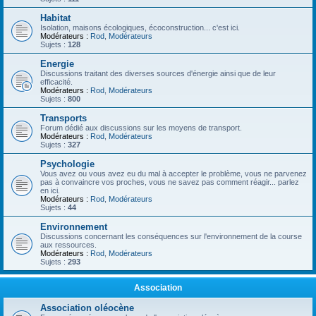
Habitat
Isolation, maisons écologiques, écoconstruction... c'est ici.
Modérateurs :
Rod
,
Modérateurs
Sujets :
128
Energie
Discussions traitant des diverses sources d'énergie ainsi que de leur
efficacité.
Modérateurs :
Rod
,
Modérateurs
Sujets :
800
Transports
Forum dédié aux discussions sur les moyens de transport.
Modérateurs :
Rod
,
Modérateurs
Sujets :
327
Psychologie
Vous avez ou vous avez eu du mal à accepter le problème, vous ne parvenez
pas à convaincre vos proches, vous ne savez pas comment réagir... parlez
en ici.
Modérateurs :
Rod
,
Modérateurs
Sujets :
44
Environnement
Discussions concernant les conséquences sur l'environnement de la course
aux ressources.
Modérateurs :
Rod
,
Modérateurs
Sujets :
293
Association
Association oléocène