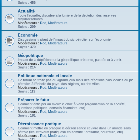
Sujets :
456
Actualité
Toute l'acualité, discutée à la lumière de la déplétion des réserves
d'hydrocarbures.
Modérateurs :
Rod
,
Modérateurs
Sujets :
209
Economie
Discussions traitant de l'impact du pic pétrolier sur l'économie.
Modérateurs :
Rod
,
Modérateurs
Sujets :
370
Géopolitique
Impact de la déplétion sur la géopolitique présente, passée et à venir.
Modérateurs :
Rod
,
Modérateurs
Sujets :
214
Politique nationale et locale
Ce forum ne traite pas du «grand jeu» mais des réactions plus locales au pic
pétrolier, à l'échelle du pays, des régions, ou des villes.
Modérateurs :
Rod
,
Modérateurs
Sujets :
119
Préparer le futur
Comment anticiper au mieux le choc à venir (organisation de la société,
questions politiques, conseils financiers, etc).
Modérateurs :
Rod
,
Modérateurs
Sujets :
181
Décroissance pratique
Comment mettre en pratique la décroissance et vivre dans un monde sans
pétrole (les «travaux pratiques» en somme : artisanat, nourriture, etc)
Modérateurs :
Rod
,
Modérateurs
Sujets :
111