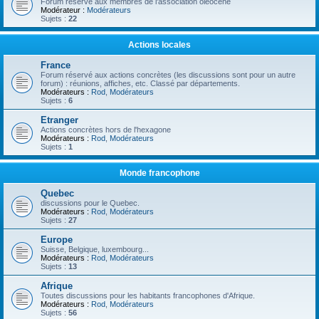
Forum réservé aux membres de l'association oléocène
Modérateur :
Modérateurs
Sujets :
22
Actions locales
France
Forum réservé aux actions concrètes (les discussions sont pour un autre
forum) : réunions, affiches, etc. Classé par départements.
Modérateurs :
Rod
,
Modérateurs
Sujets :
6
Etranger
Actions concrètes hors de l'hexagone
Modérateurs :
Rod
,
Modérateurs
Sujets :
1
Monde francophone
Quebec
discussions pour le Quebec.
Modérateurs :
Rod
,
Modérateurs
Sujets :
27
Europe
Suisse, Belgique, luxembourg...
Modérateurs :
Rod
,
Modérateurs
Sujets :
13
Afrique
Toutes discussions pour les habitants francophones d'Afrique.
Modérateurs :
Rod
,
Modérateurs
Sujets :
56