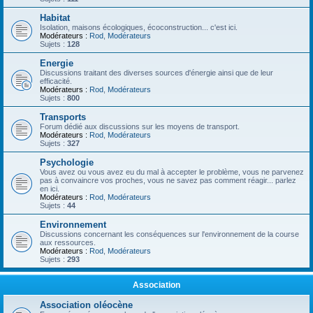
Habitat
Isolation, maisons écologiques, écoconstruction... c'est ici.
Modérateurs :
Rod
,
Modérateurs
Sujets :
128
Energie
Discussions traitant des diverses sources d'énergie ainsi que de leur
efficacité.
Modérateurs :
Rod
,
Modérateurs
Sujets :
800
Transports
Forum dédié aux discussions sur les moyens de transport.
Modérateurs :
Rod
,
Modérateurs
Sujets :
327
Psychologie
Vous avez ou vous avez eu du mal à accepter le problème, vous ne parvenez
pas à convaincre vos proches, vous ne savez pas comment réagir... parlez
en ici.
Modérateurs :
Rod
,
Modérateurs
Sujets :
44
Environnement
Discussions concernant les conséquences sur l'environnement de la course
aux ressources.
Modérateurs :
Rod
,
Modérateurs
Sujets :
293
Association
Association oléocène