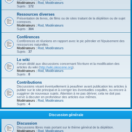
Modérateurs :
Rod
,
Modérateurs
Sujets :
172
Ressources diverses
Présentation de livres, de films ou de sites traitant de la déplétion ou de sujet
connexes.
Modérateurs :
Rod
,
Modérateurs
Sujets :
304
Conférences
Conférences et réunions en rapport avec le pic pétrolier et l'épuisement des
ressources naturelles.
Modérateurs :
Rod
,
Modérateurs
Sujets :
37
Le wiki
Forum dédié aux discussions concernant l'écriture et la modification des
articles du wiki (
http://wiki.oleocene.org
).
Modérateurs :
Rod
,
Modérateurs
Sujets :
8
Contributions
Discussions visant éventuellement à peaufiner avant publication les articles à
publier sur le site principal et à corriger les éventuelles coquilles, ou encore à
suggérer de nouveaux sujets. Attention à ne pas dériver, cela ne doit pas
servir à discuter en profondeur des articles eux mêmes.
Modérateurs :
Rod
,
Modérateurs
Sujets :
4
Discussion générale
Discussion
Discussions libres mais portant sur le thème général de la déplétion.
Modérateurs :
Rod
,
Modérateurs