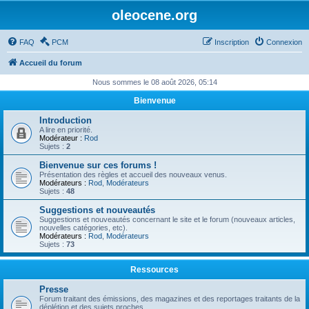
oleocene.org
FAQ
PCM
Inscription
Connexion
Accueil du forum
Nous sommes le 08 août 2026, 05:14
Bienvenue
Introduction
A lire en priorité.
Modérateur :
Rod
Sujets :
2
Bienvenue sur ces forums !
Présentation des règles et accueil des nouveaux venus.
Modérateurs :
Rod
,
Modérateurs
Sujets :
48
Suggestions et nouveautés
Suggestions et nouveautés concernant le site et le forum (nouveaux articles,
nouvelles catégories, etc).
Modérateurs :
Rod
,
Modérateurs
Sujets :
73
Ressources
Presse
Forum traitant des émissions, des magazines et des reportages traitants de la
déplétion et des sujets proches.