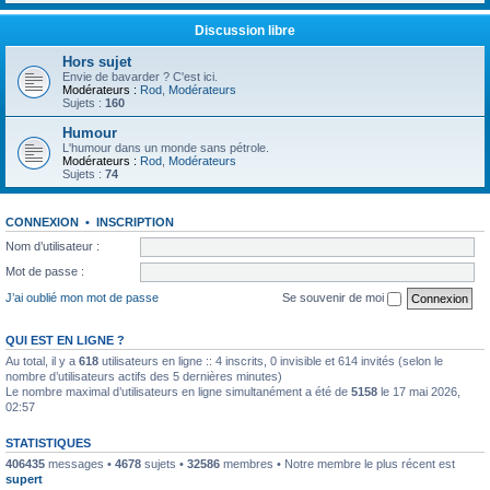
Discussion libre
Hors sujet
Envie de bavarder ? C'est ici.
Modérateurs :
Rod
,
Modérateurs
Sujets :
160
Humour
L'humour dans un monde sans pétrole.
Modérateurs :
Rod
,
Modérateurs
Sujets :
74
CONNEXION
•
INSCRIPTION
Nom d’utilisateur :
Mot de passe :
J’ai oublié mon mot de passe
Se souvenir de moi
QUI EST EN LIGNE ?
Au total, il y a
618
utilisateurs en ligne :: 4 inscrits, 0 invisible et 614 invités (selon le
nombre d’utilisateurs actifs des 5 dernières minutes)
Le nombre maximal d’utilisateurs en ligne simultanément a été de
5158
le 17 mai 2026,
02:57
STATISTIQUES
406435
messages •
4678
sujets •
32586
membres • Notre membre le plus récent est
supert