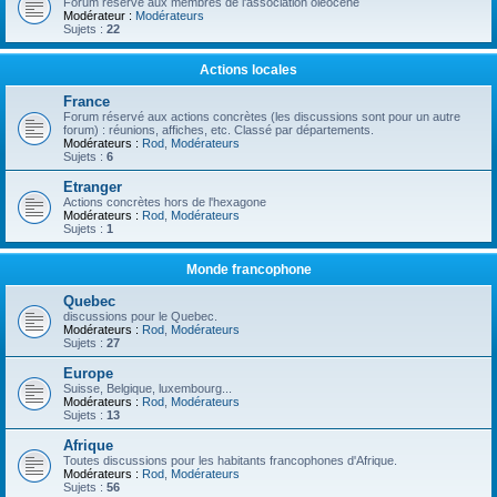
Forum réservé aux membres de l'association oléocène
Modérateur :
Modérateurs
Sujets :
22
Actions locales
France
Forum réservé aux actions concrètes (les discussions sont pour un autre
forum) : réunions, affiches, etc. Classé par départements.
Modérateurs :
Rod
,
Modérateurs
Sujets :
6
Etranger
Actions concrètes hors de l'hexagone
Modérateurs :
Rod
,
Modérateurs
Sujets :
1
Monde francophone
Quebec
discussions pour le Quebec.
Modérateurs :
Rod
,
Modérateurs
Sujets :
27
Europe
Suisse, Belgique, luxembourg...
Modérateurs :
Rod
,
Modérateurs
Sujets :
13
Afrique
Toutes discussions pour les habitants francophones d'Afrique.
Modérateurs :
Rod
,
Modérateurs
Sujets :
56