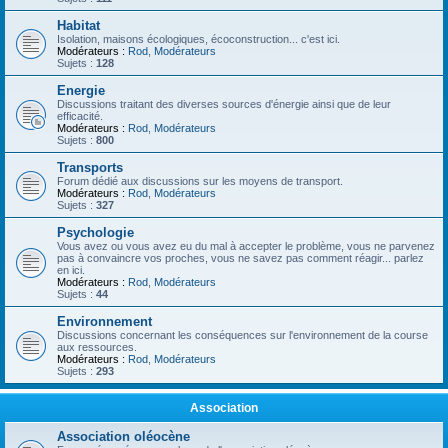
Habitat
Isolation, maisons écologiques, écoconstruction... c'est ici.
Modérateurs :
Rod
,
Modérateurs
Sujets :
128
Energie
Discussions traitant des diverses sources d'énergie ainsi que de leur
efficacité.
Modérateurs :
Rod
,
Modérateurs
Sujets :
800
Transports
Forum dédié aux discussions sur les moyens de transport.
Modérateurs :
Rod
,
Modérateurs
Sujets :
327
Psychologie
Vous avez ou vous avez eu du mal à accepter le problème, vous ne parvenez
pas à convaincre vos proches, vous ne savez pas comment réagir... parlez
en ici.
Modérateurs :
Rod
,
Modérateurs
Sujets :
44
Environnement
Discussions concernant les conséquences sur l'environnement de la course
aux ressources.
Modérateurs :
Rod
,
Modérateurs
Sujets :
293
Association
Association oléocène