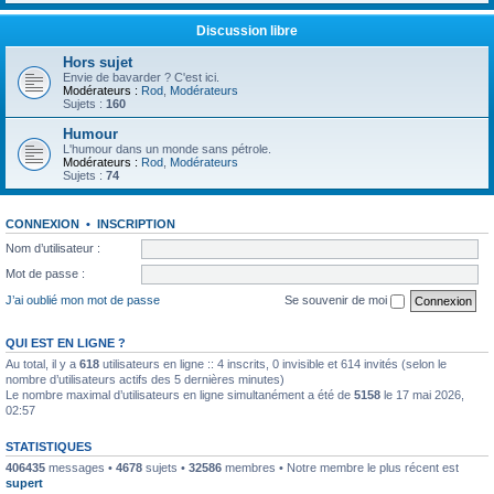
Discussion libre
Hors sujet
Envie de bavarder ? C'est ici.
Modérateurs :
Rod
,
Modérateurs
Sujets :
160
Humour
L'humour dans un monde sans pétrole.
Modérateurs :
Rod
,
Modérateurs
Sujets :
74
CONNEXION
•
INSCRIPTION
Nom d’utilisateur :
Mot de passe :
J’ai oublié mon mot de passe
Se souvenir de moi
QUI EST EN LIGNE ?
Au total, il y a
618
utilisateurs en ligne :: 4 inscrits, 0 invisible et 614 invités (selon le
nombre d’utilisateurs actifs des 5 dernières minutes)
Le nombre maximal d’utilisateurs en ligne simultanément a été de
5158
le 17 mai 2026,
02:57
STATISTIQUES
406435
messages •
4678
sujets •
32586
membres • Notre membre le plus récent est
supert