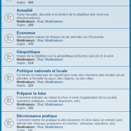
Sujets :
456
Actualité
Toute l'acualité, discutée à la lumière de la déplétion des réserves
d'hydrocarbures.
Modérateurs :
Rod
,
Modérateurs
Sujets :
209
Economie
Discussions traitant de l'impact du pic pétrolier sur l'économie.
Modérateurs :
Rod
,
Modérateurs
Sujets :
370
Géopolitique
Impact de la déplétion sur la géopolitique présente, passée et à venir.
Modérateurs :
Rod
,
Modérateurs
Sujets :
214
Politique nationale et locale
Ce forum ne traite pas du «grand jeu» mais des réactions plus locales au pic
pétrolier, à l'échelle du pays, des régions, ou des villes.
Modérateurs :
Rod
,
Modérateurs
Sujets :
119
Préparer le futur
Comment anticiper au mieux le choc à venir (organisation de la société,
questions politiques, conseils financiers, etc).
Modérateurs :
Rod
,
Modérateurs
Sujets :
181
Décroissance pratique
Comment mettre en pratique la décroissance et vivre dans un monde sans
pétrole (les «travaux pratiques» en somme : artisanat, nourriture, etc)
Modérateurs :
Rod
,
Modérateurs
Sujets :
111