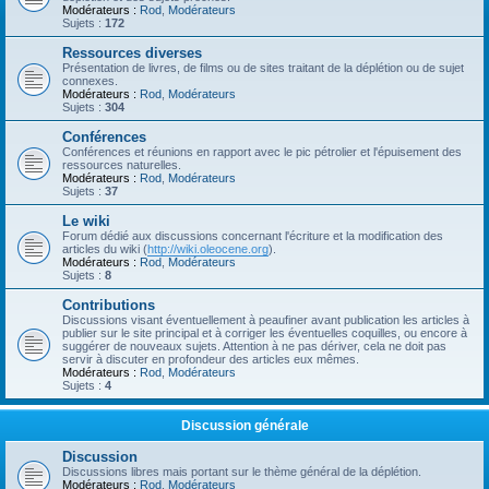
Modérateurs :
Rod
,
Modérateurs
Sujets :
172
Ressources diverses
Présentation de livres, de films ou de sites traitant de la déplétion ou de sujet
connexes.
Modérateurs :
Rod
,
Modérateurs
Sujets :
304
Conférences
Conférences et réunions en rapport avec le pic pétrolier et l'épuisement des
ressources naturelles.
Modérateurs :
Rod
,
Modérateurs
Sujets :
37
Le wiki
Forum dédié aux discussions concernant l'écriture et la modification des
articles du wiki (
http://wiki.oleocene.org
).
Modérateurs :
Rod
,
Modérateurs
Sujets :
8
Contributions
Discussions visant éventuellement à peaufiner avant publication les articles à
publier sur le site principal et à corriger les éventuelles coquilles, ou encore à
suggérer de nouveaux sujets. Attention à ne pas dériver, cela ne doit pas
servir à discuter en profondeur des articles eux mêmes.
Modérateurs :
Rod
,
Modérateurs
Sujets :
4
Discussion générale
Discussion
Discussions libres mais portant sur le thème général de la déplétion.
Modérateurs :
Rod
,
Modérateurs