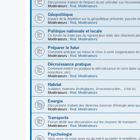
Discussions traitant de l'impact du pic pétrolier sur l'économi
Modérateurs :
Rod
,
Modérateurs
Géopolitique
Impact de la déplétion sur la géopolitique présente, passée et
Modérateurs :
Rod
,
Modérateurs
Politique nationale et locale
Ce forum ne traite pas du «grand jeu» mais des réactions plus 
Modérateurs :
Rod
,
Modérateurs
Préparer le futur
Comment anticiper au mieux le choc à venir (organisation de la
Modérateurs :
Rod
,
Modérateurs
Décroissance pratique
Comment mettre en pratique la décroissance et vivre dans u
nourriture, etc)
Modérateurs :
Rod
,
Modérateurs
Habitat
Isolation, maisons écologiques, écoconstruction... c'est ici.
Modérateurs :
Rod
,
Modérateurs
Energie
Discussions traitant des diverses sources d'énergie ainsi que 
Modérateurs :
Rod
,
Modérateurs
Transports
Forum dédié aux discussions sur les moyens de transport.
Modérateurs :
Rod
,
Modérateurs
Psychologie
Vous avez ou vous avez eu du mal à accepter le problème,