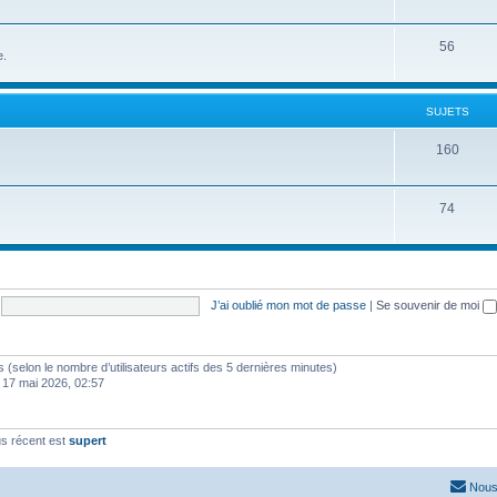
56
e.
SUJETS
160
74
J’ai oublié mon mot de passe
|
Se souvenir de moi
ités (selon le nombre d’utilisateurs actifs des 5 dernières minutes)
 17 mai 2026, 02:57
s récent est
supert
Nous