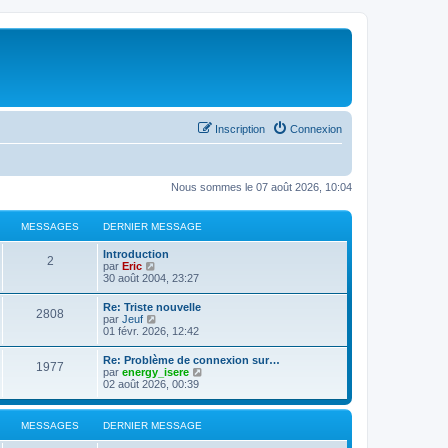
Inscription
Connexion
Nous sommes le 07 août 2026, 10:04
MESSAGES
DERNIER MESSAGE
Introduction
2
C
par
Eric
o
30 août 2004, 23:27
n
s
Re: Triste nouvelle
2808
u
C
par
Jeuf
l
o
01 févr. 2026, 12:42
t
n
e
s
Re: Problème de connexion sur…
r
1977
u
C
par
energy_isere
l
l
o
02 août 2026, 00:39
e
t
n
d
e
s
e
r
u
r
MESSAGES
DERNIER MESSAGE
l
l
n
e
t
i