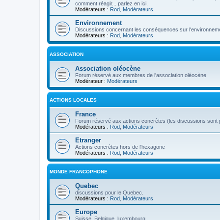
comment réagir... parlez en ici.
Modérateurs :
Rod
,
Modérateurs
Environnement
Discussions concernant les conséquences sur l'environneme
Modérateurs :
Rod
,
Modérateurs
ASSOCIATION
Association oléocène
Forum réservé aux membres de l'association oléocène
Modérateur :
Modérateurs
ACTIONS LOCALES
France
Forum réservé aux actions concrètes (les discussions sont p
Modérateurs :
Rod
,
Modérateurs
Etranger
Actions concrètes hors de l'hexagone
Modérateurs :
Rod
,
Modérateurs
MONDE FRANCOPHONE
Quebec
discussions pour le Quebec.
Modérateurs :
Rod
,
Modérateurs
Europe
Suisse, Belgique, luxembourg...