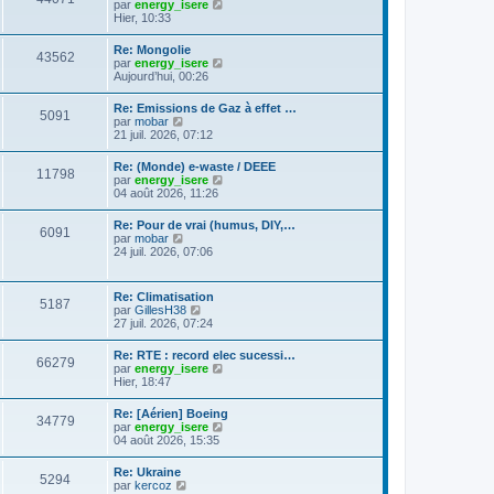
C
g
par
energy_isere
l
e
l
o
e
Hier, 10:33
e
s
t
n
d
s
e
s
e
a
Re: Mongolie
r
43562
u
r
g
C
par
energy_isere
l
l
n
e
o
Aujourd’hui, 00:26
e
t
i
n
d
e
e
s
e
Re: Emissions de Gaz à effet …
r
r
5091
u
r
C
par
mobar
l
m
l
n
o
21 juil. 2026, 07:12
e
e
t
i
n
d
s
e
e
s
e
s
Re: (Monde) e-waste / DEEE
r
r
11798
u
r
a
C
par
energy_isere
l
m
l
n
g
o
04 août 2026, 11:26
e
e
t
i
e
n
d
s
e
e
s
e
s
Re: Pour de vrai (humus, DIY,…
r
r
6091
u
r
a
C
par
mobar
l
m
l
n
g
o
24 juil. 2026, 07:06
e
e
t
i
e
n
d
s
e
e
s
e
s
r
r
u
r
a
Re: Climatisation
l
m
5187
l
n
g
C
par
GillesH38
e
e
t
i
e
o
27 juil. 2026, 07:24
d
s
e
e
n
e
s
r
r
s
r
a
Re: RTE : record elec sucessi…
l
m
66279
u
n
g
C
par
energy_isere
e
e
l
i
e
o
Hier, 18:47
d
s
t
e
n
e
s
e
r
s
r
a
Re: [Aérien] Boeing
r
m
34779
u
n
g
C
par
energy_isere
l
e
l
i
e
o
04 août 2026, 15:35
e
s
t
e
n
d
s
e
r
s
e
a
Re: Ukraine
r
m
5294
u
r
g
C
par
kercoz
l
e
l