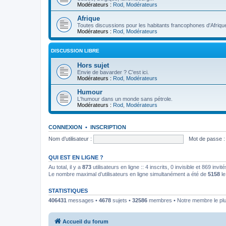
Modérateurs :
Rod
,
Modérateurs
Afrique
Toutes discussions pour les habitants francophones d'Afriqu
Modérateurs :
Rod
,
Modérateurs
DISCUSSION LIBRE
Hors sujet
Envie de bavarder ? C'est ici.
Modérateurs :
Rod
,
Modérateurs
Humour
L'humour dans un monde sans pétrole.
Modérateurs :
Rod
,
Modérateurs
CONNEXION
•
INSCRIPTION
Nom d’utilisateur :
Mot de passe :
QUI EST EN LIGNE ?
Au total, il y a
873
utilisateurs en ligne :: 4 inscrits, 0 invisible et 869 inv
Le nombre maximal d’utilisateurs en ligne simultanément a été de
5158
le
STATISTIQUES
406431
messages •
4678
sujets •
32586
membres • Notre membre le plu
Accueil du forum