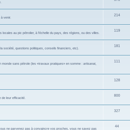
e.
214
 à venir.
119
locales au pic pétrolier, à l'échelle du pays, des régions, ou des villes.
181
 société, questions politiques, conseils financiers, etc).
111
n monde sans pétrole (les «travaux pratiques» en somme : artisanat,
128
800
de leur efficacité.
327
44
 vous ne parvenez pas à convaincre vos proches, vous ne savez pas