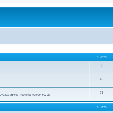
SUJETS
2
48
73
veaux articles, nouvelles catégories, etc).
SUJETS