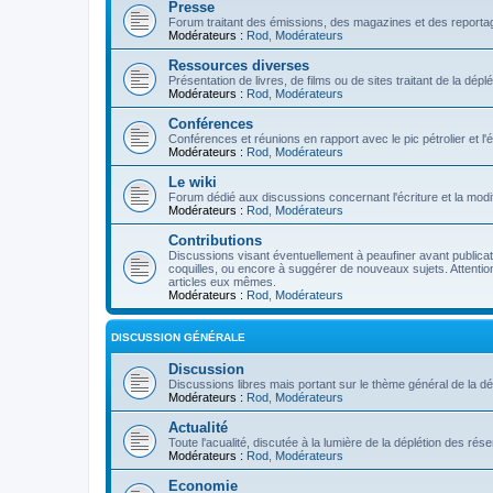
Presse
Forum traitant des émissions, des magazines et des reportage
Modérateurs :
Rod
,
Modérateurs
Ressources diverses
Présentation de livres, de films ou de sites traitant de la dép
Modérateurs :
Rod
,
Modérateurs
Conférences
Conférences et réunions en rapport avec le pic pétrolier et l
Modérateurs :
Rod
,
Modérateurs
Le wiki
Forum dédié aux discussions concernant l'écriture et la modifi
Modérateurs :
Rod
,
Modérateurs
Contributions
Discussions visant éventuellement à peaufiner avant publication
coquilles, ou encore à suggérer de nouveaux sujets. Attention
articles eux mêmes.
Modérateurs :
Rod
,
Modérateurs
DISCUSSION GÉNÉRALE
Discussion
Discussions libres mais portant sur le thème général de la dé
Modérateurs :
Rod
,
Modérateurs
Actualité
Toute l'acualité, discutée à la lumière de la déplétion des ré
Modérateurs :
Rod
,
Modérateurs
Economie