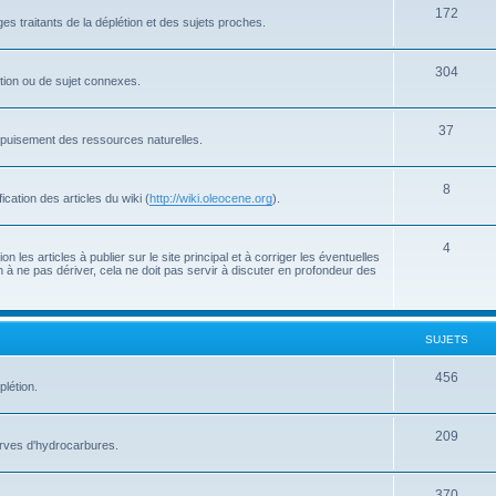
172
s traitants de la déplétion et des sujets proches.
304
létion ou de sujet connexes.
37
'épuisement des ressources naturelles.
8
cation des articles du wiki (
http://wiki.oleocene.org
).
4
 les articles à publier sur le site principal et à corriger les éventuelles
 à ne pas dériver, cela ne doit pas servir à discuter en profondeur des
SUJETS
456
plétion.
209
serves d'hydrocarbures.
370