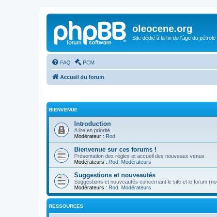
oleocene.org
Site dédié à la fin de l'âge du pétrole
FAQ
PCM
Accueil du forum
BIENVENUE
Introduction
A lire en priorité.
Modérateur :
Rod
Bienvenue sur ces forums !
Présentation des règles et accueil des nouveaux venus.
Modérateurs :
Rod
,
Modérateurs
Suggestions et nouveautés
Suggestions et nouveautés concernant le site et le forum (nou
Modérateurs :
Rod
,
Modérateurs
RESSOURCES