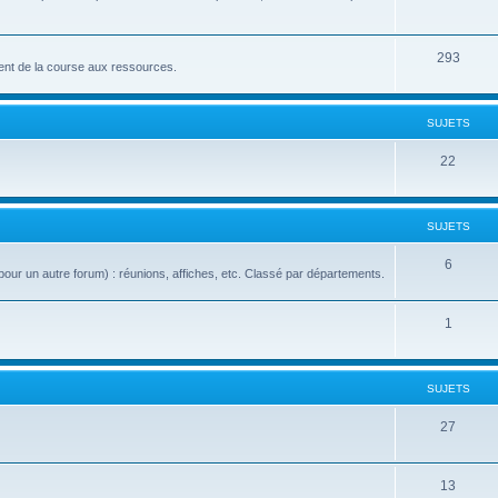
293
nt de la course aux ressources.
SUJETS
22
SUJETS
6
our un autre forum) : réunions, affiches, etc. Classé par départements.
1
SUJETS
27
13