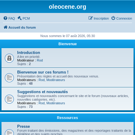
oleocene.org
FAQ
PCM
Inscription
Connexion
Accueil du forum
Nous sommes le 07 août 2026, 05:30
Bienvenue
Introduction
A lire en priorité.
Modérateur :
Rod
Sujets :
2
Bienvenue sur ces forums !
Présentation des règles et accueil des nouveaux venus.
Modérateurs :
Rod
,
Modérateurs
Sujets :
48
Suggestions et nouveautés
Suggestions et nouveautés concernant le site et le forum (nouveaux articles,
nouvelles catégories, etc).
Modérateurs :
Rod
,
Modérateurs
Sujets :
73
Ressources
Presse
Forum traitant des émissions, des magazines et des reportages traitants de la
déplétion et des sujets proches.