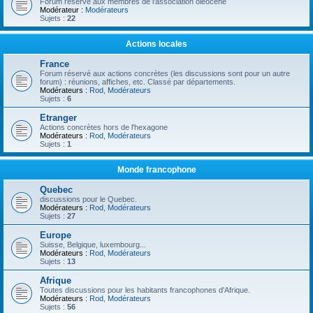
Forum réservé aux membres de l'association oléocène
Modérateur :
Modérateurs
Sujets :
22
Actions locales
France
Forum réservé aux actions concrètes (les discussions sont pour un autre
forum) : réunions, affiches, etc. Classé par départements.
Modérateurs :
Rod
,
Modérateurs
Sujets :
6
Etranger
Actions concrètes hors de l'hexagone
Modérateurs :
Rod
,
Modérateurs
Sujets :
1
Monde francophone
Quebec
discussions pour le Quebec.
Modérateurs :
Rod
,
Modérateurs
Sujets :
27
Europe
Suisse, Belgique, luxembourg...
Modérateurs :
Rod
,
Modérateurs
Sujets :
13
Afrique
Toutes discussions pour les habitants francophones d'Afrique.
Modérateurs :
Rod
,
Modérateurs
Sujets :
56