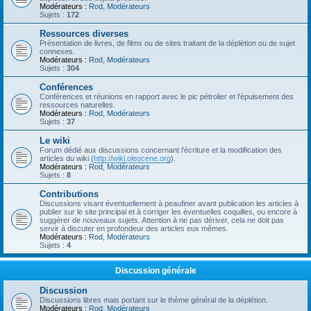
Modérateurs :
Rod
,
Modérateurs
Sujets :
172
Ressources diverses
Présentation de livres, de films ou de sites traitant de la déplétion ou de sujet
connexes.
Modérateurs :
Rod
,
Modérateurs
Sujets :
304
Conférences
Conférences et réunions en rapport avec le pic pétrolier et l'épuisement des
ressources naturelles.
Modérateurs :
Rod
,
Modérateurs
Sujets :
37
Le wiki
Forum dédié aux discussions concernant l'écriture et la modification des
articles du wiki (
http://wiki.oleocene.org
).
Modérateurs :
Rod
,
Modérateurs
Sujets :
8
Contributions
Discussions visant éventuellement à peaufiner avant publication les articles à
publier sur le site principal et à corriger les éventuelles coquilles, ou encore à
suggérer de nouveaux sujets. Attention à ne pas dériver, cela ne doit pas
servir à discuter en profondeur des articles eux mêmes.
Modérateurs :
Rod
,
Modérateurs
Sujets :
4
Discussion générale
Discussion
Discussions libres mais portant sur le thème général de la déplétion.
Modérateurs :
Rod
,
Modérateurs