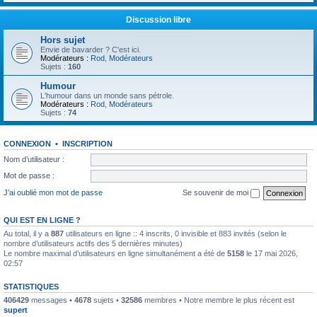
Discussion libre
Hors sujet
Envie de bavarder ? C'est ici.
Modérateurs :
Rod
,
Modérateurs
Sujets :
160
Humour
L'humour dans un monde sans pétrole.
Modérateurs :
Rod
,
Modérateurs
Sujets :
74
CONNEXION
•
INSCRIPTION
Nom d’utilisateur :
Mot de passe :
J’ai oublié mon mot de passe
Se souvenir de moi
QUI EST EN LIGNE ?
Au total, il y a
887
utilisateurs en ligne :: 4 inscrits, 0 invisible et 883 invités (selon le
nombre d’utilisateurs actifs des 5 dernières minutes)
Le nombre maximal d’utilisateurs en ligne simultanément a été de
5158
le 17 mai 2026,
02:57
STATISTIQUES
406429
messages •
4678
sujets •
32586
membres • Notre membre le plus récent est
supert