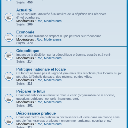
Sujets :
456
Actualité
Toute l'acualité, discutée à la lumière de la déplétion des réserves
d'hydrocarbures.
Modérateurs :
Rod
,
Modérateurs
Sujets :
209
Economie
Discussions traitant de l'impact du pic pétrolier sur l'économie.
Modérateurs :
Rod
,
Modérateurs
Sujets :
370
Géopolitique
Impact de la déplétion sur la géopolitique présente, passée et à venir.
Modérateurs :
Rod
,
Modérateurs
Sujets :
214
Politique nationale et locale
Ce forum ne traite pas du «grand jeu» mais des réactions plus locales au pic
pétrolier, à l'échelle du pays, des régions, ou des villes.
Modérateurs :
Rod
,
Modérateurs
Sujets :
119
Préparer le futur
Comment anticiper au mieux le choc à venir (organisation de la société,
questions politiques, conseils financiers, etc).
Modérateurs :
Rod
,
Modérateurs
Sujets :
181
Décroissance pratique
Comment mettre en pratique la décroissance et vivre dans un monde sans
pétrole (les «travaux pratiques» en somme : artisanat, nourriture, etc)
Modérateurs :
Rod
,
Modérateurs
Sujets :
111