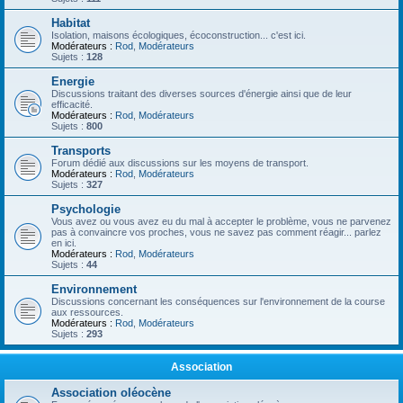
Habitat
Isolation, maisons écologiques, écoconstruction... c'est ici.
Modérateurs :
Rod
,
Modérateurs
Sujets :
128
Energie
Discussions traitant des diverses sources d'énergie ainsi que de leur
efficacité.
Modérateurs :
Rod
,
Modérateurs
Sujets :
800
Transports
Forum dédié aux discussions sur les moyens de transport.
Modérateurs :
Rod
,
Modérateurs
Sujets :
327
Psychologie
Vous avez ou vous avez eu du mal à accepter le problème, vous ne parvenez
pas à convaincre vos proches, vous ne savez pas comment réagir... parlez
en ici.
Modérateurs :
Rod
,
Modérateurs
Sujets :
44
Environnement
Discussions concernant les conséquences sur l'environnement de la course
aux ressources.
Modérateurs :
Rod
,
Modérateurs
Sujets :
293
Association
Association oléocène