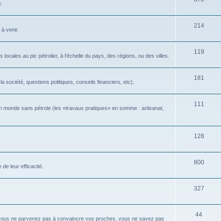
e.
214
 à venir.
119
locales au pic pétrolier, à l'échelle du pays, des régions, ou des villes.
181
 société, questions politiques, conseils financiers, etc).
111
n monde sans pétrole (les «travaux pratiques» en somme : artisanat,
128
800
de leur efficacité.
327
44
 vous ne parvenez pas à convaincre vos proches, vous ne savez pas