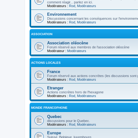
comment réagir... parlez en ici.
Modérateurs :
Rod
,
Modérateurs
Environnement
Discussions concernant les conséquences sur l'environneme
Modérateurs :
Rod
,
Modérateurs
ASSOCIATION
Association oléocène
Forum réservé aux membres de l'association oléocène
Modérateur :
Modérateurs
ACTIONS LOCALES
France
Forum réservé aux actions concrètes (les discussions sont p
Modérateurs :
Rod
,
Modérateurs
Etranger
Actions concrètes hors de l'hexagone
Modérateurs :
Rod
,
Modérateurs
MONDE FRANCOPHONE
Quebec
discussions pour le Quebec.
Modérateurs :
Rod
,
Modérateurs
Europe
Suisse, Belgique, luxembourg...