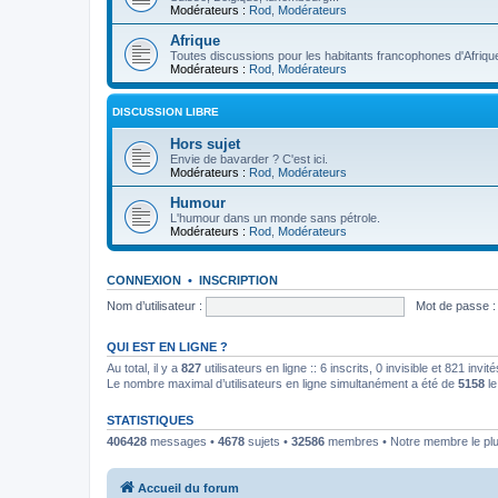
Modérateurs :
Rod
,
Modérateurs
Afrique
Toutes discussions pour les habitants francophones d'Afriqu
Modérateurs :
Rod
,
Modérateurs
DISCUSSION LIBRE
Hors sujet
Envie de bavarder ? C'est ici.
Modérateurs :
Rod
,
Modérateurs
Humour
L'humour dans un monde sans pétrole.
Modérateurs :
Rod
,
Modérateurs
CONNEXION
•
INSCRIPTION
Nom d’utilisateur :
Mot de passe :
QUI EST EN LIGNE ?
Au total, il y a
827
utilisateurs en ligne :: 6 inscrits, 0 invisible et 821 inv
Le nombre maximal d’utilisateurs en ligne simultanément a été de
5158
le
STATISTIQUES
406428
messages •
4678
sujets •
32586
membres • Notre membre le plu
Accueil du forum