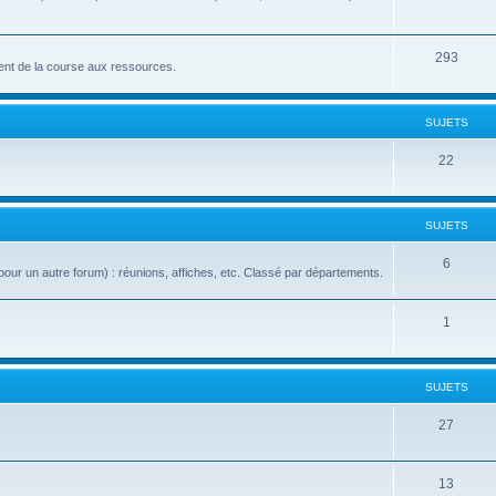
293
nt de la course aux ressources.
SUJETS
22
SUJETS
6
our un autre forum) : réunions, affiches, etc. Classé par départements.
1
SUJETS
27
13