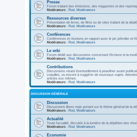
Presse
Forum traitant des émissions, des magazines et des reportage
Modérateurs :
Rod
,
Modérateurs
Ressources diverses
Présentation de livres, de films ou de sites traitant de la dép
Modérateurs :
Rod
,
Modérateurs
Conférences
Conférences et réunions en rapport avec le pic pétrolier et l
Modérateurs :
Rod
,
Modérateurs
Le wiki
Forum dédié aux discussions concernant l'écriture et la modifi
Modérateurs :
Rod
,
Modérateurs
Contributions
Discussions visant éventuellement à peaufiner avant publication
coquilles, ou encore à suggérer de nouveaux sujets. Attention
articles eux mêmes.
Modérateurs :
Rod
,
Modérateurs
DISCUSSION GÉNÉRALE
Discussion
Discussions libres mais portant sur le thème général de la dé
Modérateurs :
Rod
,
Modérateurs
Actualité
Toute l'acualité, discutée à la lumière de la déplétion des ré
Modérateurs :
Rod
,
Modérateurs
Economie