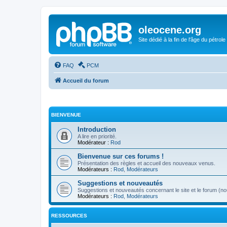
oleocene.org
Site dédié à la fin de l'âge du pétrole
FAQ
PCM
Accueil du forum
BIENVENUE
Introduction
A lire en priorité.
Modérateur :
Rod
Bienvenue sur ces forums !
Présentation des règles et accueil des nouveaux venus.
Modérateurs :
Rod
,
Modérateurs
Suggestions et nouveautés
Suggestions et nouveautés concernant le site et le forum (nou
Modérateurs :
Rod
,
Modérateurs
RESSOURCES