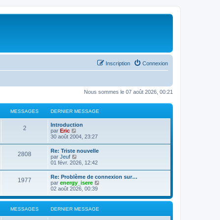
Inscription
Connexion
Nous sommes le 07 août 2026, 00:21
MESSAGES
DERNIER MESSAGE
Introduction
2
C
par
Eric
o
30 août 2004, 23:27
n
s
Re: Triste nouvelle
2808
u
C
par
Jeuf
l
o
01 févr. 2026, 12:42
t
n
e
s
Re: Problème de connexion sur…
r
1977
u
C
par
energy_isere
l
l
o
02 août 2026, 00:39
e
t
n
d
e
s
e
r
u
r
MESSAGES
DERNIER MESSAGE
l
l
n
e
t
i