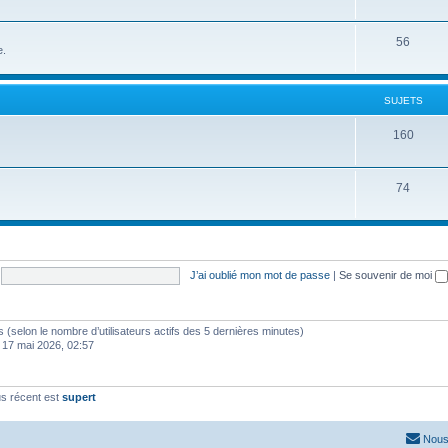
56
e.
SUJETS
160
74
J’ai oublié mon mot de passe
|
Se souvenir de moi
ités (selon le nombre d’utilisateurs actifs des 5 dernières minutes)
 17 mai 2026, 02:57
s récent est
supert
Nous