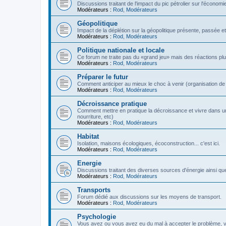
Discussions traitant de l'impact du pic pétrolier sur l'économi
Modérateurs :
Rod
,
Modérateurs
Géopolitique
Impact de la déplétion sur la géopolitique présente, passée et
Modérateurs :
Rod
,
Modérateurs
Politique nationale et locale
Ce forum ne traite pas du «grand jeu» mais des réactions plus 
Modérateurs :
Rod
,
Modérateurs
Préparer le futur
Comment anticiper au mieux le choc à venir (organisation de la
Modérateurs :
Rod
,
Modérateurs
Décroissance pratique
Comment mettre en pratique la décroissance et vivre dans u
nourriture, etc)
Modérateurs :
Rod
,
Modérateurs
Habitat
Isolation, maisons écologiques, écoconstruction... c'est ici.
Modérateurs :
Rod
,
Modérateurs
Energie
Discussions traitant des diverses sources d'énergie ainsi que 
Modérateurs :
Rod
,
Modérateurs
Transports
Forum dédié aux discussions sur les moyens de transport.
Modérateurs :
Rod
,
Modérateurs
Psychologie
Vous avez ou vous avez eu du mal à accepter le problème,