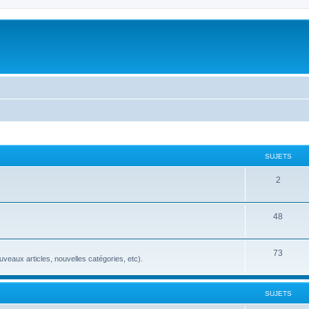
SUJETS
2
48
73
veaux articles, nouvelles catégories, etc).
SUJETS