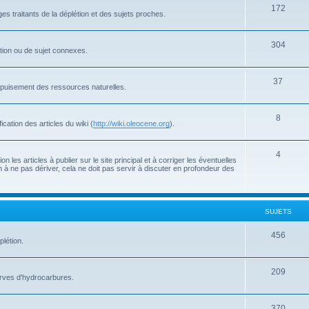
172
s traitants de la déplétion et des sujets proches.
304
létion ou de sujet connexes.
37
'épuisement des ressources naturelles.
8
cation des articles du wiki (
http://wiki.oleocene.org
).
4
 les articles à publier sur le site principal et à corriger les éventuelles
 à ne pas dériver, cela ne doit pas servir à discuter en profondeur des
SUJETS
456
plétion.
209
serves d'hydrocarbures.
370