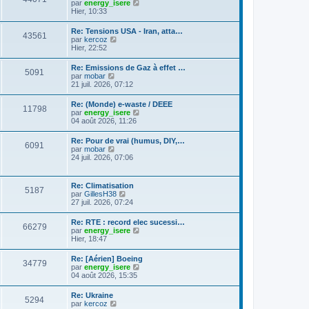
C
g
par
energy_isere
l
e
l
o
e
Hier, 10:33
e
s
t
n
d
s
e
s
e
a
Re: Tensions USA - Iran, atta…
r
43561
u
r
g
C
par
kercoz
l
l
n
e
o
Hier, 22:52
e
t
i
n
d
e
e
s
e
Re: Emissions de Gaz à effet …
r
r
5091
u
r
C
par
mobar
l
m
l
n
o
21 juil. 2026, 07:12
e
e
t
i
n
d
s
e
e
s
e
s
Re: (Monde) e-waste / DEEE
r
r
11798
u
r
a
C
par
energy_isere
l
m
l
n
g
o
04 août 2026, 11:26
e
e
t
i
e
n
d
s
e
e
s
e
s
Re: Pour de vrai (humus, DIY,…
r
r
6091
u
r
a
C
par
mobar
l
m
l
n
g
o
24 juil. 2026, 07:06
e
e
t
i
e
n
d
s
e
e
s
e
s
r
r
u
r
a
Re: Climatisation
l
m
5187
l
n
g
C
par
GillesH38
e
e
t
i
e
o
27 juil. 2026, 07:24
d
s
e
e
n
e
s
r
r
s
r
a
Re: RTE : record elec sucessi…
l
m
66279
u
n
g
C
par
energy_isere
e
e
l
i
e
o
Hier, 18:47
d
s
t
e
n
e
s
e
r
s
r
a
Re: [Aérien] Boeing
r
m
34779
u
n
g
C
par
energy_isere
l
e
l
i
e
o
04 août 2026, 15:35
e
s
t
e
n
d
s
e
r
s
e
a
Re: Ukraine
r
m
5294
u
r
g
C
par
kercoz
l
e
l