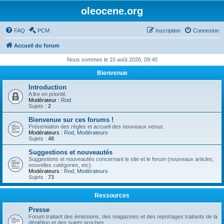
oleocene.org
FAQ
PCM
Inscription
Connexion
Accueil du forum
Nous sommes le 10 août 2026, 09:40
Bienvenue
Introduction
A lire en priorité.
Modérateur :
Rod
Sujets :
2
Bienvenue sur ces forums !
Présentation des règles et accueil des nouveaux venus.
Modérateurs :
Rod
,
Modérateurs
Sujets :
48
Suggestions et nouveautés
Suggestions et nouveautés concernant le site et le forum (nouveaux articles,
nouvelles catégories, etc).
Modérateurs :
Rod
,
Modérateurs
Sujets :
73
Ressources
Presse
Forum traitant des émissions, des magazines et des reportages traitants de la
déplétion et des sujets proches.