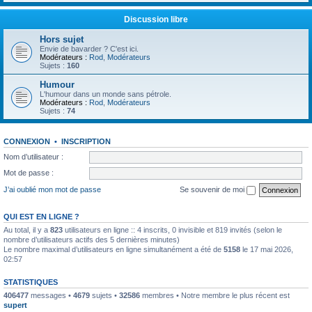
Discussion libre
Hors sujet
Envie de bavarder ? C'est ici.
Modérateurs :
Rod
,
Modérateurs
Sujets :
160
Humour
L'humour dans un monde sans pétrole.
Modérateurs :
Rod
,
Modérateurs
Sujets :
74
CONNEXION
•
INSCRIPTION
Nom d’utilisateur :
Mot de passe :
J’ai oublié mon mot de passe
Se souvenir de moi
QUI EST EN LIGNE ?
Au total, il y a
823
utilisateurs en ligne :: 4 inscrits, 0 invisible et 819 invités (selon le
nombre d’utilisateurs actifs des 5 dernières minutes)
Le nombre maximal d’utilisateurs en ligne simultanément a été de
5158
le 17 mai 2026,
02:57
STATISTIQUES
406477
messages •
4679
sujets •
32586
membres • Notre membre le plus récent est
supert