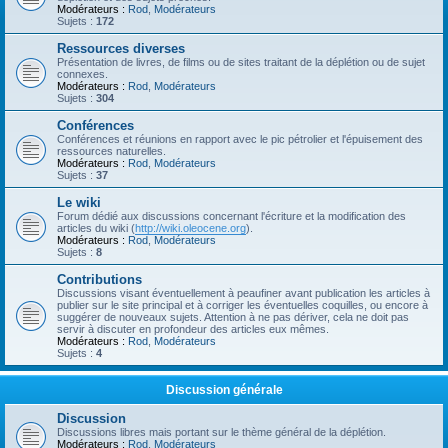
Modérateurs :
Rod
,
Modérateurs
Sujets :
172
Ressources diverses
Présentation de livres, de films ou de sites traitant de la déplétion ou de sujet
connexes.
Modérateurs :
Rod
,
Modérateurs
Sujets :
304
Conférences
Conférences et réunions en rapport avec le pic pétrolier et l'épuisement des
ressources naturelles.
Modérateurs :
Rod
,
Modérateurs
Sujets :
37
Le wiki
Forum dédié aux discussions concernant l'écriture et la modification des
articles du wiki (
http://wiki.oleocene.org
).
Modérateurs :
Rod
,
Modérateurs
Sujets :
8
Contributions
Discussions visant éventuellement à peaufiner avant publication les articles à
publier sur le site principal et à corriger les éventuelles coquilles, ou encore à
suggérer de nouveaux sujets. Attention à ne pas dériver, cela ne doit pas
servir à discuter en profondeur des articles eux mêmes.
Modérateurs :
Rod
,
Modérateurs
Sujets :
4
Discussion générale
Discussion
Discussions libres mais portant sur le thème général de la déplétion.
Modérateurs :
Rod
,
Modérateurs