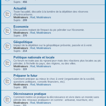
Sujets :
456
Actualité
Toute l'acualité, discutée à la lumière de la déplétion des réserves
d'hydrocarbures.
Modérateurs :
Rod
,
Modérateurs
Sujets :
209
Economie
Discussions traitant de l'impact du pic pétrolier sur l'économie.
Modérateurs :
Rod
,
Modérateurs
Sujets :
370
Géopolitique
Impact de la déplétion sur la géopolitique présente, passée et à venir.
Modérateurs :
Rod
,
Modérateurs
Sujets :
214
Politique nationale et locale
Ce forum ne traite pas du «grand jeu» mais des réactions plus locales au pic
pétrolier, à l'échelle du pays, des régions, ou des villes.
Modérateurs :
Rod
,
Modérateurs
Sujets :
119
Préparer le futur
Comment anticiper au mieux le choc à venir (organisation de la société,
questions politiques, conseils financiers, etc).
Modérateurs :
Rod
,
Modérateurs
Sujets :
181
Décroissance pratique
Comment mettre en pratique la décroissance et vivre dans un monde sans
pétrole (les «travaux pratiques» en somme : artisanat, nourriture, etc)
Modérateurs :
Rod
,
Modérateurs
Sujets :
111