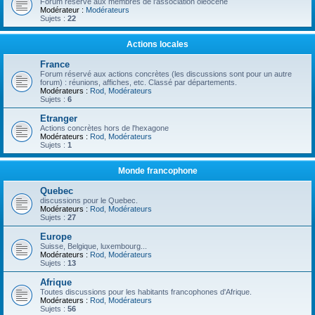
Forum réservé aux membres de l'association oléocène
Modérateur :
Modérateurs
Sujets :
22
Actions locales
France
Forum réservé aux actions concrètes (les discussions sont pour un autre
forum) : réunions, affiches, etc. Classé par départements.
Modérateurs :
Rod
,
Modérateurs
Sujets :
6
Etranger
Actions concrètes hors de l'hexagone
Modérateurs :
Rod
,
Modérateurs
Sujets :
1
Monde francophone
Quebec
discussions pour le Quebec.
Modérateurs :
Rod
,
Modérateurs
Sujets :
27
Europe
Suisse, Belgique, luxembourg...
Modérateurs :
Rod
,
Modérateurs
Sujets :
13
Afrique
Toutes discussions pour les habitants francophones d'Afrique.
Modérateurs :
Rod
,
Modérateurs
Sujets :
56