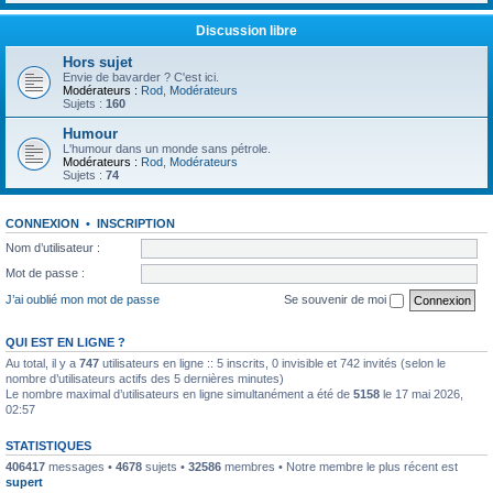
Discussion libre
Hors sujet
Envie de bavarder ? C'est ici.
Modérateurs :
Rod
,
Modérateurs
Sujets :
160
Humour
L'humour dans un monde sans pétrole.
Modérateurs :
Rod
,
Modérateurs
Sujets :
74
CONNEXION
•
INSCRIPTION
Nom d’utilisateur :
Mot de passe :
J’ai oublié mon mot de passe
Se souvenir de moi
QUI EST EN LIGNE ?
Au total, il y a
747
utilisateurs en ligne :: 5 inscrits, 0 invisible et 742 invités (selon le
nombre d’utilisateurs actifs des 5 dernières minutes)
Le nombre maximal d’utilisateurs en ligne simultanément a été de
5158
le 17 mai 2026,
02:57
STATISTIQUES
406417
messages •
4678
sujets •
32586
membres • Notre membre le plus récent est
supert