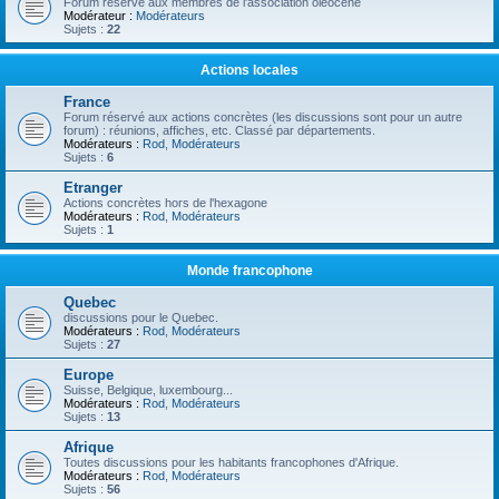
Forum réservé aux membres de l'association oléocène
Modérateur :
Modérateurs
Sujets :
22
Actions locales
France
Forum réservé aux actions concrètes (les discussions sont pour un autre
forum) : réunions, affiches, etc. Classé par départements.
Modérateurs :
Rod
,
Modérateurs
Sujets :
6
Etranger
Actions concrètes hors de l'hexagone
Modérateurs :
Rod
,
Modérateurs
Sujets :
1
Monde francophone
Quebec
discussions pour le Quebec.
Modérateurs :
Rod
,
Modérateurs
Sujets :
27
Europe
Suisse, Belgique, luxembourg...
Modérateurs :
Rod
,
Modérateurs
Sujets :
13
Afrique
Toutes discussions pour les habitants francophones d'Afrique.
Modérateurs :
Rod
,
Modérateurs
Sujets :
56