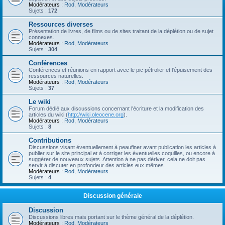
Modérateurs :
Rod
,
Modérateurs
Sujets :
172
Ressources diverses
Présentation de livres, de films ou de sites traitant de la déplétion ou de sujet
connexes.
Modérateurs :
Rod
,
Modérateurs
Sujets :
304
Conférences
Conférences et réunions en rapport avec le pic pétrolier et l'épuisement des
ressources naturelles.
Modérateurs :
Rod
,
Modérateurs
Sujets :
37
Le wiki
Forum dédié aux discussions concernant l'écriture et la modification des
articles du wiki (
http://wiki.oleocene.org
).
Modérateurs :
Rod
,
Modérateurs
Sujets :
8
Contributions
Discussions visant éventuellement à peaufiner avant publication les articles à
publier sur le site principal et à corriger les éventuelles coquilles, ou encore à
suggérer de nouveaux sujets. Attention à ne pas dériver, cela ne doit pas
servir à discuter en profondeur des articles eux mêmes.
Modérateurs :
Rod
,
Modérateurs
Sujets :
4
Discussion générale
Discussion
Discussions libres mais portant sur le thème général de la déplétion.
Modérateurs :
Rod
,
Modérateurs