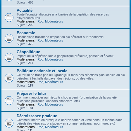
Sujets :
456
Actualité
Toute l'acualité, discutée à la lumière de la déplétion des réserves
d'hydrocarbures.
Modérateurs :
Rod
,
Modérateurs
Sujets :
209
Economie
Discussions traitant de l'impact du pic pétrolier sur l'économie.
Modérateurs :
Rod
,
Modérateurs
Sujets :
370
Géopolitique
Impact de la déplétion sur la géopolitique présente, passée et à venir.
Modérateurs :
Rod
,
Modérateurs
Sujets :
214
Politique nationale et locale
Ce forum ne traite pas du «grand jeu» mais des réactions plus locales au pic
pétrolier, à l'échelle du pays, des régions, ou des villes.
Modérateurs :
Rod
,
Modérateurs
Sujets :
119
Préparer le futur
Comment anticiper au mieux le choc à venir (organisation de la société,
questions politiques, conseils financiers, etc).
Modérateurs :
Rod
,
Modérateurs
Sujets :
181
Décroissance pratique
Comment mettre en pratique la décroissance et vivre dans un monde sans
pétrole (les «travaux pratiques» en somme : artisanat, nourriture, etc)
Modérateurs :
Rod
,
Modérateurs
Sujets :
111