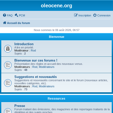
oleocene.org
FAQ
PCM
Inscription
Connexion
Accueil du forum
Nous sommes le 06 août 2026, 06:57
Bienvenue
Introduction
A lire en priorité.
Modérateur :
Rod
Sujets :
2
Bienvenue sur ces forums !
Présentation des règles et accueil des nouveaux venus.
Modérateurs :
Rod
,
Modérateurs
Sujets :
48
Suggestions et nouveautés
Suggestions et nouveautés concernant le site et le forum (nouveaux articles,
nouvelles catégories, etc).
Modérateurs :
Rod
,
Modérateurs
Sujets :
73
Ressources
Presse
Forum traitant des émissions, des magazines et des reportages traitants de la
déplétion et des sujets proches.