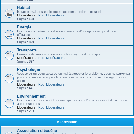
Habitat
Isolation, maisons écologiques, écoconstruction... c'est ici.
Modérateurs :
Rod
,
Modérateurs
Sujets :
128
Energie
Discussions traitant des diverses sources d'énergie ainsi que de leur
efficacité.
Modérateurs :
Rod
,
Modérateurs
Sujets :
800
Transports
Forum dédié aux discussions sur les moyens de transport.
Modérateurs :
Rod
,
Modérateurs
Sujets :
327
Psychologie
Vous avez ou vous avez eu du mal à accepter le problème, vous ne parvenez
pas à convaincre vos proches, vous ne savez pas comment réagir... parlez
en ici.
Modérateurs :
Rod
,
Modérateurs
Sujets :
44
Environnement
Discussions concernant les conséquences sur l'environnement de la course
aux ressources.
Modérateurs :
Rod
,
Modérateurs
Sujets :
293
Association
Association oléocène