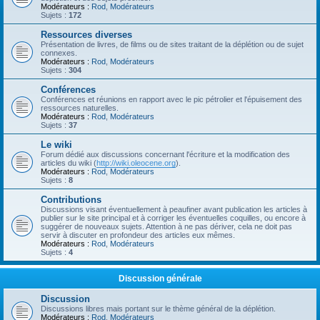
Modérateurs :
Rod
,
Modérateurs
Sujets :
172
Ressources diverses
Présentation de livres, de films ou de sites traitant de la déplétion ou de sujet
connexes.
Modérateurs :
Rod
,
Modérateurs
Sujets :
304
Conférences
Conférences et réunions en rapport avec le pic pétrolier et l'épuisement des
ressources naturelles.
Modérateurs :
Rod
,
Modérateurs
Sujets :
37
Le wiki
Forum dédié aux discussions concernant l'écriture et la modification des
articles du wiki (
http://wiki.oleocene.org
).
Modérateurs :
Rod
,
Modérateurs
Sujets :
8
Contributions
Discussions visant éventuellement à peaufiner avant publication les articles à
publier sur le site principal et à corriger les éventuelles coquilles, ou encore à
suggérer de nouveaux sujets. Attention à ne pas dériver, cela ne doit pas
servir à discuter en profondeur des articles eux mêmes.
Modérateurs :
Rod
,
Modérateurs
Sujets :
4
Discussion générale
Discussion
Discussions libres mais portant sur le thème général de la déplétion.
Modérateurs :
Rod
,
Modérateurs