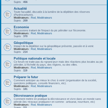
Sujets :
456
Actualité
Toute l'acualité, discutée à la lumière de la déplétion des réserves
d'hydrocarbures.
Modérateurs :
Rod
,
Modérateurs
Sujets :
209
Economie
Discussions traitant de l'impact du pic pétrolier sur l'économie.
Modérateurs :
Rod
,
Modérateurs
Sujets :
370
Géopolitique
Impact de la déplétion sur la géopolitique présente, passée et à venir.
Modérateurs :
Rod
,
Modérateurs
Sujets :
214
Politique nationale et locale
Ce forum ne traite pas du «grand jeu» mais des réactions plus locales au pic
pétrolier, à l'échelle du pays, des régions, ou des villes.
Modérateurs :
Rod
,
Modérateurs
Sujets :
119
Préparer le futur
Comment anticiper au mieux le choc à venir (organisation de la société,
questions politiques, conseils financiers, etc).
Modérateurs :
Rod
,
Modérateurs
Sujets :
181
Décroissance pratique
Comment mettre en pratique la décroissance et vivre dans un monde sans
pétrole (les «travaux pratiques» en somme : artisanat, nourriture, etc)
Modérateurs :
Rod
,
Modérateurs
Sujets :
111