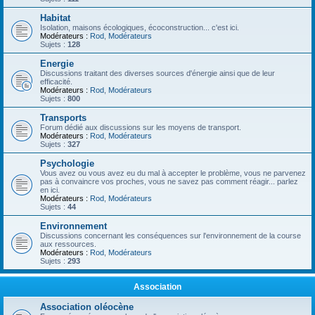
Habitat
Isolation, maisons écologiques, écoconstruction... c'est ici.
Modérateurs :
Rod
,
Modérateurs
Sujets :
128
Energie
Discussions traitant des diverses sources d'énergie ainsi que de leur
efficacité.
Modérateurs :
Rod
,
Modérateurs
Sujets :
800
Transports
Forum dédié aux discussions sur les moyens de transport.
Modérateurs :
Rod
,
Modérateurs
Sujets :
327
Psychologie
Vous avez ou vous avez eu du mal à accepter le problème, vous ne parvenez
pas à convaincre vos proches, vous ne savez pas comment réagir... parlez
en ici.
Modérateurs :
Rod
,
Modérateurs
Sujets :
44
Environnement
Discussions concernant les conséquences sur l'environnement de la course
aux ressources.
Modérateurs :
Rod
,
Modérateurs
Sujets :
293
Association
Association oléocène