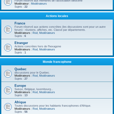
Forum réservé aux membres de l'association oléocène
Modérateur :
Modérateurs
Sujets :
22
Actions locales
France
Forum réservé aux actions concrètes (les discussions sont pour un autre
forum) : réunions, affiches, etc. Classé par départements.
Modérateurs :
Rod
,
Modérateurs
Sujets :
6
Etranger
Actions concrètes hors de l'hexagone
Modérateurs :
Rod
,
Modérateurs
Sujets :
1
Monde francophone
Quebec
discussions pour le Quebec.
Modérateurs :
Rod
,
Modérateurs
Sujets :
27
Europe
Suisse, Belgique, luxembourg...
Modérateurs :
Rod
,
Modérateurs
Sujets :
13
Afrique
Toutes discussions pour les habitants francophones d'Afrique.
Modérateurs :
Rod
,
Modérateurs
Sujets :
56