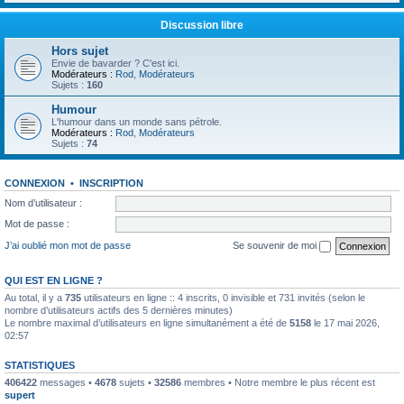
Discussion libre
Hors sujet
Envie de bavarder ? C'est ici.
Modérateurs :
Rod
,
Modérateurs
Sujets :
160
Humour
L'humour dans un monde sans pétrole.
Modérateurs :
Rod
,
Modérateurs
Sujets :
74
CONNEXION
•
INSCRIPTION
Nom d’utilisateur :
Mot de passe :
J’ai oublié mon mot de passe
Se souvenir de moi
QUI EST EN LIGNE ?
Au total, il y a
735
utilisateurs en ligne :: 4 inscrits, 0 invisible et 731 invités (selon le
nombre d’utilisateurs actifs des 5 dernières minutes)
Le nombre maximal d’utilisateurs en ligne simultanément a été de
5158
le 17 mai 2026,
02:57
STATISTIQUES
406422
messages •
4678
sujets •
32586
membres • Notre membre le plus récent est
supert