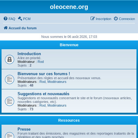
oleocene.org
FAQ
PCM
Inscription
Connexion
Accueil du forum
Nous sommes le 06 août 2026, 17:03
Bienvenue
Introduction
A lire en priorité.
Modérateur :
Rod
Sujets :
2
Bienvenue sur ces forums !
Présentation des règles et accueil des nouveaux venus.
Modérateurs :
Rod
,
Modérateurs
Sujets :
48
Suggestions et nouveautés
Suggestions et nouveautés concernant le site et le forum (nouveaux articles,
nouvelles catégories, etc).
Modérateurs :
Rod
,
Modérateurs
Sujets :
73
Ressources
Presse
Forum traitant des émissions, des magazines et des reportages traitants de la
déplétion et des sujets proches.