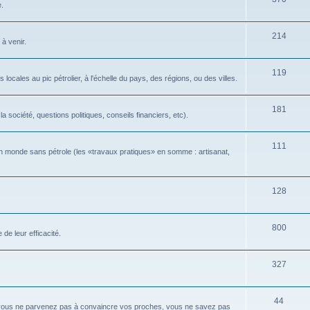
e.
214
 à venir.
119
locales au pic pétrolier, à l'échelle du pays, des régions, ou des villes.
181
 société, questions politiques, conseils financiers, etc).
111
n monde sans pétrole (les «travaux pratiques» en somme : artisanat,
128
800
de leur efficacité.
327
44
 vous ne parvenez pas à convaincre vos proches, vous ne savez pas