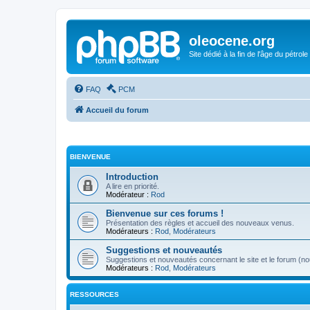
oleocene.org
Site dédié à la fin de l'âge du pétrole
FAQ
PCM
Accueil du forum
BIENVENUE
Introduction
A lire en priorité.
Modérateur :
Rod
Bienvenue sur ces forums !
Présentation des règles et accueil des nouveaux venus.
Modérateurs :
Rod
,
Modérateurs
Suggestions et nouveautés
Suggestions et nouveautés concernant le site et le forum (nou
Modérateurs :
Rod
,
Modérateurs
RESSOURCES