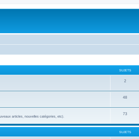
SUJETS
2
48
73
veaux articles, nouvelles catégories, etc).
SUJETS