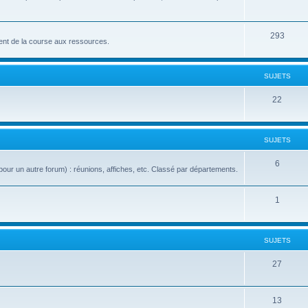
293
nt de la course aux ressources.
SUJETS
22
SUJETS
6
our un autre forum) : réunions, affiches, etc. Classé par départements.
1
SUJETS
27
13