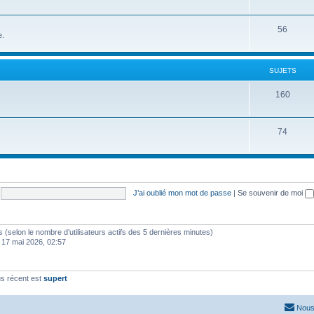
56
e.
SUJETS
160
74
J’ai oublié mon mot de passe
|
Se souvenir de moi
ités (selon le nombre d’utilisateurs actifs des 5 dernières minutes)
 17 mai 2026, 02:57
s récent est
supert
Nous