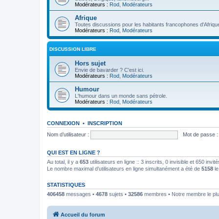
Modérateurs :
Rod
,
Modérateurs
Afrique
Toutes discussions pour les habitants francophones d'Afriqu
Modérateurs :
Rod
,
Modérateurs
DISCUSSION LIBRE
Hors sujet
Envie de bavarder ? C'est ici.
Modérateurs :
Rod
,
Modérateurs
Humour
L'humour dans un monde sans pétrole.
Modérateurs :
Rod
,
Modérateurs
CONNEXION
•
INSCRIPTION
Nom d’utilisateur :
Mot de passe :
QUI EST EN LIGNE ?
Au total, il y a
653
utilisateurs en ligne :: 3 inscrits, 0 invisible et 650 inv
Le nombre maximal d’utilisateurs en ligne simultanément a été de
5158
le
STATISTIQUES
406458
messages •
4678
sujets •
32586
membres • Notre membre le plu
Accueil du forum