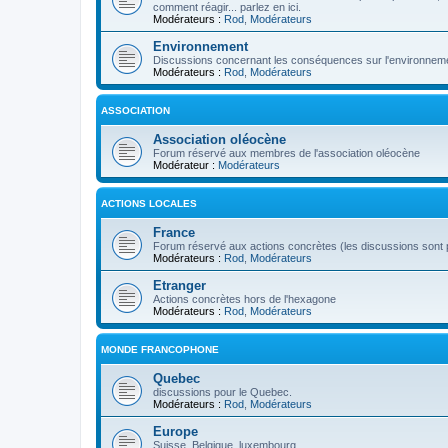
comment réagir... parlez en ici.
Modérateurs :
Rod
,
Modérateurs
Environnement
Discussions concernant les conséquences sur l'environneme
Modérateurs :
Rod
,
Modérateurs
ASSOCIATION
Association oléocène
Forum réservé aux membres de l'association oléocène
Modérateur :
Modérateurs
ACTIONS LOCALES
France
Forum réservé aux actions concrètes (les discussions sont p
Modérateurs :
Rod
,
Modérateurs
Etranger
Actions concrètes hors de l'hexagone
Modérateurs :
Rod
,
Modérateurs
MONDE FRANCOPHONE
Quebec
discussions pour le Quebec.
Modérateurs :
Rod
,
Modérateurs
Europe
Suisse, Belgique, luxembourg...