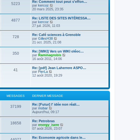
d
Re: Comment tout peut s'effon…
e
e
5223
e
C
par
kercoz
r
r
r
o
20 mars 2025, 23:35
l
m
n
n
e
e
i
s
d
s
Re: LISTE DES SITES INTÉRESSA…
e
4877
u
e
s
C
par
kercoz
r
l
r
a
o
27 juil. 2026, 11:03
m
t
n
g
n
e
e
i
e
s
s
Re: Café sciences à Grenoble
r
e
728
u
s
C
par
GillesH38
l
r
l
a
o
21 oct. 2025, 21:08
e
m
t
g
n
d
e
e
e
s
e
s
Re: [WIKI] Vers un WIKI oléoc…
r
350
u
r
s
C
par
Raminagrobis
l
l
n
a
o
16 août 2011, 14:06
e
t
i
g
n
d
e
e
e
s
e
Re: [pdf] Jean Laherrere ASPO…
r
r
41
u
r
C
par
PierLa
l
m
l
n
o
12 août 2020, 19:29
e
e
t
i
n
d
s
e
e
s
e
s
r
r
u
r
a
l
m
l
n
g
e
e
t
i
e
MESSAGES
DERNIER MESSAGE
d
s
e
e
e
s
r
r
r
a
Re: [Futur] l' idée non réali…
l
m
37199
n
C
g
par
mobar
e
e
i
o
e
Aujourd’hui, 09:17
d
s
e
n
e
s
r
s
r
a
Re: Petrobras
m
18658
u
n
g
C
par
energy_isere
e
l
i
e
o
07 août 2026, 23:07
s
t
e
n
s
e
r
s
a
Re: Economie agricole dans le…
r
m
44077
u