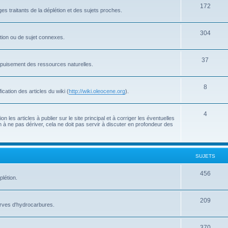
172
s traitants de la déplétion et des sujets proches.
304
létion ou de sujet connexes.
37
'épuisement des ressources naturelles.
8
cation des articles du wiki (
http://wiki.oleocene.org
).
4
 les articles à publier sur le site principal et à corriger les éventuelles
 à ne pas dériver, cela ne doit pas servir à discuter en profondeur des
SUJETS
456
plétion.
209
serves d'hydrocarbures.
370