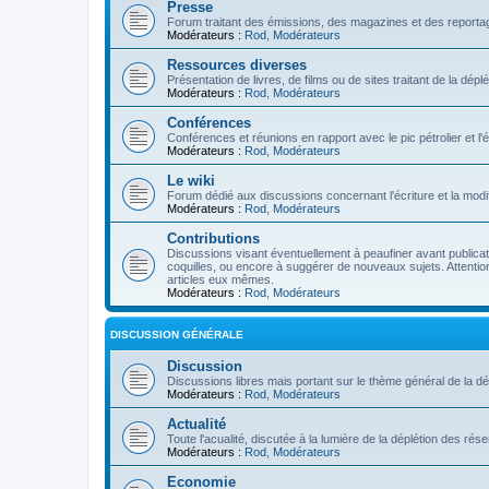
Presse
Forum traitant des émissions, des magazines et des reportage
Modérateurs :
Rod
,
Modérateurs
Ressources diverses
Présentation de livres, de films ou de sites traitant de la dép
Modérateurs :
Rod
,
Modérateurs
Conférences
Conférences et réunions en rapport avec le pic pétrolier et l
Modérateurs :
Rod
,
Modérateurs
Le wiki
Forum dédié aux discussions concernant l'écriture et la modifi
Modérateurs :
Rod
,
Modérateurs
Contributions
Discussions visant éventuellement à peaufiner avant publication
coquilles, ou encore à suggérer de nouveaux sujets. Attention
articles eux mêmes.
Modérateurs :
Rod
,
Modérateurs
DISCUSSION GÉNÉRALE
Discussion
Discussions libres mais portant sur le thème général de la dé
Modérateurs :
Rod
,
Modérateurs
Actualité
Toute l'acualité, discutée à la lumière de la déplétion des ré
Modérateurs :
Rod
,
Modérateurs
Economie