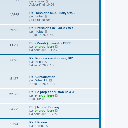
C
g
par
kercoz
l
e
l
o
e
Aujourd’hui, 10:06
e
s
t
n
d
s
e
s
e
a
Re: Tensions USA - Iran, atta…
r
43565
u
r
g
C
par
mobar
l
l
n
e
o
Aujourd’hui, 09:07
e
t
i
n
d
e
e
s
e
Re: Emissions de Gaz à effet …
r
r
5091
u
r
C
par
mobar
l
m
l
n
o
21 juil. 2026, 07:12
e
e
t
i
n
d
s
e
e
s
e
s
Re: (Monde) e-waste / DEEE
r
r
11798
u
r
a
C
par
energy_isere
l
m
l
n
g
o
04 août 2026, 11:26
e
e
t
i
e
n
d
s
e
e
s
e
s
Re: Pour de vrai (humus, DIY,…
r
r
6091
u
r
a
C
par
mobar
l
m
l
n
g
o
24 juil. 2026, 07:06
e
e
t
i
e
n
d
s
e
e
s
e
s
r
r
u
r
a
Re: Climatisation
l
m
5187
l
n
g
C
par
GillesH38
e
e
t
i
e
o
27 juil. 2026, 07:24
d
s
e
e
n
e
s
r
r
s
r
a
Re: Le projet de fusion USA d…
l
m
66283
u
n
g
C
par
energy_isere
e
e
l
i
e
o
Hier, 18:34
d
s
t
e
n
e
s
e
r
s
r
a
Re: [Aérien] Boeing
r
m
34779
u
n
g
C
par
energy_isere
l
e
l
i
e
o
04 août 2026, 15:35
e
s
t
e
n
d
s
e
r
s
e
a
Re: Ukraine
r
m
5294
u
r
g
C
par
kercoz
l
e
l