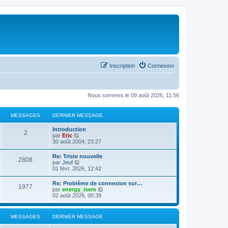
Inscription
Connexion
Nous sommes le 09 août 2026, 11:56
MESSAGES
DERNIER MESSAGE
Introduction
2
C
par
Eric
o
30 août 2004, 23:27
n
s
Re: Triste nouvelle
2808
u
C
par
Jeuf
l
o
01 févr. 2026, 12:42
t
n
e
s
Re: Problème de connexion sur…
r
1977
u
C
par
energy_isere
l
l
o
02 août 2026, 00:39
e
t
n
d
e
s
e
r
u
r
MESSAGES
DERNIER MESSAGE
l
l
n
e
t
i