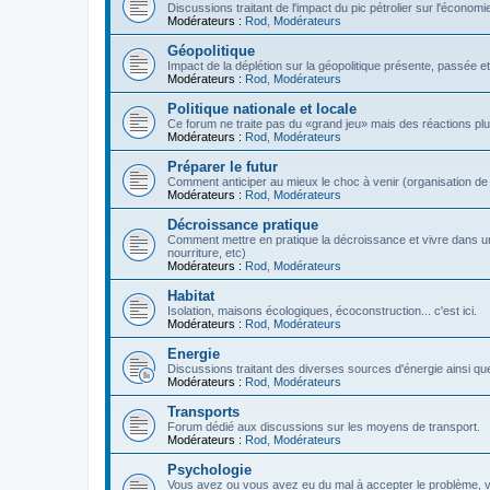
Discussions traitant de l'impact du pic pétrolier sur l'économi
Modérateurs :
Rod
,
Modérateurs
Géopolitique
Impact de la déplétion sur la géopolitique présente, passée et
Modérateurs :
Rod
,
Modérateurs
Politique nationale et locale
Ce forum ne traite pas du «grand jeu» mais des réactions plus 
Modérateurs :
Rod
,
Modérateurs
Préparer le futur
Comment anticiper au mieux le choc à venir (organisation de la
Modérateurs :
Rod
,
Modérateurs
Décroissance pratique
Comment mettre en pratique la décroissance et vivre dans u
nourriture, etc)
Modérateurs :
Rod
,
Modérateurs
Habitat
Isolation, maisons écologiques, écoconstruction... c'est ici.
Modérateurs :
Rod
,
Modérateurs
Energie
Discussions traitant des diverses sources d'énergie ainsi que 
Modérateurs :
Rod
,
Modérateurs
Transports
Forum dédié aux discussions sur les moyens de transport.
Modérateurs :
Rod
,
Modérateurs
Psychologie
Vous avez ou vous avez eu du mal à accepter le problème,