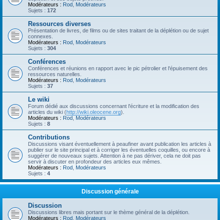
Modérateurs :
Rod
,
Modérateurs
Sujets :
172
Ressources diverses
Présentation de livres, de films ou de sites traitant de la déplétion ou de sujet
connexes.
Modérateurs :
Rod
,
Modérateurs
Sujets :
304
Conférences
Conférences et réunions en rapport avec le pic pétrolier et l'épuisement des
ressources naturelles.
Modérateurs :
Rod
,
Modérateurs
Sujets :
37
Le wiki
Forum dédié aux discussions concernant l'écriture et la modification des
articles du wiki (
http://wiki.oleocene.org
).
Modérateurs :
Rod
,
Modérateurs
Sujets :
8
Contributions
Discussions visant éventuellement à peaufiner avant publication les articles à
publier sur le site principal et à corriger les éventuelles coquilles, ou encore à
suggérer de nouveaux sujets. Attention à ne pas dériver, cela ne doit pas
servir à discuter en profondeur des articles eux mêmes.
Modérateurs :
Rod
,
Modérateurs
Sujets :
4
Discussion générale
Discussion
Discussions libres mais portant sur le thème général de la déplétion.
Modérateurs :
Rod
,
Modérateurs