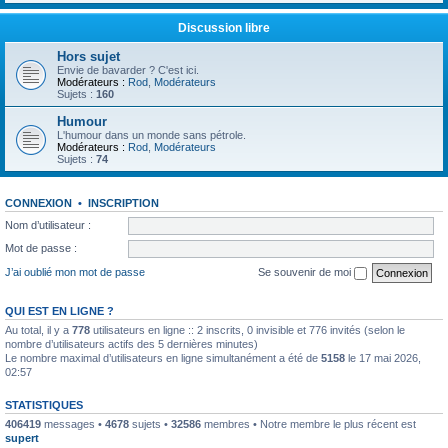
Discussion libre
Hors sujet
Envie de bavarder ? C'est ici.
Modérateurs :
Rod
,
Modérateurs
Sujets :
160
Humour
L'humour dans un monde sans pétrole.
Modérateurs :
Rod
,
Modérateurs
Sujets :
74
CONNEXION
•
INSCRIPTION
Nom d’utilisateur :
Mot de passe :
J’ai oublié mon mot de passe
Se souvenir de moi
QUI EST EN LIGNE ?
Au total, il y a
778
utilisateurs en ligne :: 2 inscrits, 0 invisible et 776 invités (selon le
nombre d’utilisateurs actifs des 5 dernières minutes)
Le nombre maximal d’utilisateurs en ligne simultanément a été de
5158
le 17 mai 2026,
02:57
STATISTIQUES
406419
messages •
4678
sujets •
32586
membres • Notre membre le plus récent est
supert