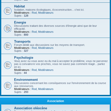
Habitat
Isolation, maisons écologiques, écoconstruction... c'est ici.
Modérateurs :
Rod
,
Modérateurs
Sujets :
128
Energie
Discussions traitant des diverses sources d'énergie ainsi que de leur
efficacité.
Modérateurs :
Rod
,
Modérateurs
Sujets :
800
Transports
Forum dédié aux discussions sur les moyens de transport.
Modérateurs :
Rod
,
Modérateurs
Sujets :
327
Psychologie
Vous avez ou vous avez eu du mal à accepter le problème, vous ne parvenez
pas à convaincre vos proches, vous ne savez pas comment réagir... parlez
en ici.
Modérateurs :
Rod
,
Modérateurs
Sujets :
44
Environnement
Discussions concernant les conséquences sur l'environnement de la course
aux ressources.
Modérateurs :
Rod
,
Modérateurs
Sujets :
293
Association
Association oléocène