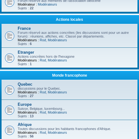
Forum réservé aux membres de l'association oléocène
Modérateur :
Modérateurs
Sujets :
22
Actions locales
France
Forum réservé aux actions concrètes (les discussions sont pour un autre
forum) : réunions, affiches, etc. Classé par départements.
Modérateurs :
Rod
,
Modérateurs
Sujets :
6
Etranger
Actions concrètes hors de l'hexagone
Modérateurs :
Rod
,
Modérateurs
Sujets :
1
Monde francophone
Quebec
discussions pour le Quebec.
Modérateurs :
Rod
,
Modérateurs
Sujets :
27
Europe
Suisse, Belgique, luxembourg...
Modérateurs :
Rod
,
Modérateurs
Sujets :
13
Afrique
Toutes discussions pour les habitants francophones d'Afrique.
Modérateurs :
Rod
,
Modérateurs
Sujets :
56