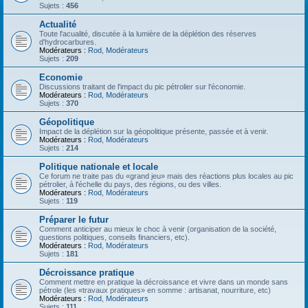
Sujets :
456
Actualité
Toute l'acualité, discutée à la lumière de la déplétion des réserves
d'hydrocarbures.
Modérateurs :
Rod
,
Modérateurs
Sujets :
209
Economie
Discussions traitant de l'impact du pic pétrolier sur l'économie.
Modérateurs :
Rod
,
Modérateurs
Sujets :
370
Géopolitique
Impact de la déplétion sur la géopolitique présente, passée et à venir.
Modérateurs :
Rod
,
Modérateurs
Sujets :
214
Politique nationale et locale
Ce forum ne traite pas du «grand jeu» mais des réactions plus locales au pic
pétrolier, à l'échelle du pays, des régions, ou des villes.
Modérateurs :
Rod
,
Modérateurs
Sujets :
119
Préparer le futur
Comment anticiper au mieux le choc à venir (organisation de la société,
questions politiques, conseils financiers, etc).
Modérateurs :
Rod
,
Modérateurs
Sujets :
181
Décroissance pratique
Comment mettre en pratique la décroissance et vivre dans un monde sans
pétrole (les «travaux pratiques» en somme : artisanat, nourriture, etc)
Modérateurs :
Rod
,
Modérateurs
Sujets :
111