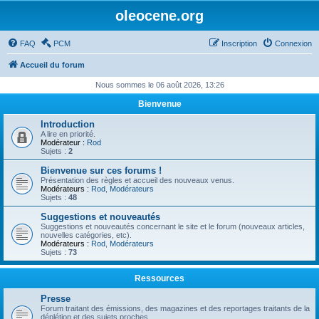
oleocene.org
FAQ
PCM
Inscription
Connexion
Accueil du forum
Nous sommes le 06 août 2026, 13:26
Bienvenue
Introduction
A lire en priorité.
Modérateur :
Rod
Sujets :
2
Bienvenue sur ces forums !
Présentation des règles et accueil des nouveaux venus.
Modérateurs :
Rod
,
Modérateurs
Sujets :
48
Suggestions et nouveautés
Suggestions et nouveautés concernant le site et le forum (nouveaux articles,
nouvelles catégories, etc).
Modérateurs :
Rod
,
Modérateurs
Sujets :
73
Ressources
Presse
Forum traitant des émissions, des magazines et des reportages traitants de la
déplétion et des sujets proches.