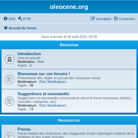
oleocene.org
FAQ
PCM
Inscription
Connexion
Accueil du forum
Nous sommes le 08 août 2026, 05:58
Bienvenue
Introduction
A lire en priorité.
Modérateur :
Rod
Sujets :
2
Bienvenue sur ces forums !
Présentation des règles et accueil des nouveaux venus.
Modérateurs :
Rod
,
Modérateurs
Sujets :
48
Suggestions et nouveautés
Suggestions et nouveautés concernant le site et le forum (nouveaux articles,
nouvelles catégories, etc).
Modérateurs :
Rod
,
Modérateurs
Sujets :
73
Ressources
Presse
Forum traitant des émissions, des magazines et des reportages traitants de la
déplétion et des sujets proches.