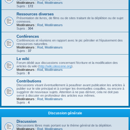
Modérateurs :
Rod
,
Modérateurs
Sujets :
172
Ressources diverses
Présentation de livres, de films ou de sites traitant de la déplétion ou de sujet
connexes.
Modérateurs :
Rod
,
Modérateurs
Sujets :
304
Conférences
Conférences et réunions en rapport avec le pic pétrolier et l'épuisement des
ressources naturelles.
Modérateurs :
Rod
,
Modérateurs
Sujets :
37
Le wiki
Forum dédié aux discussions concernant l'écriture et la modification des
articles du wiki (
http://wiki.oleocene.org
).
Modérateurs :
Rod
,
Modérateurs
Sujets :
8
Contributions
Discussions visant éventuellement à peaufiner avant publication les articles à
publier sur le site principal et à corriger les éventuelles coquilles, ou encore à
suggérer de nouveaux sujets. Attention à ne pas dériver, cela ne doit pas
servir à discuter en profondeur des articles eux mêmes.
Modérateurs :
Rod
,
Modérateurs
Sujets :
4
Discussion générale
Discussion
Discussions libres mais portant sur le thème général de la déplétion.
Modérateurs :
Rod
,
Modérateurs