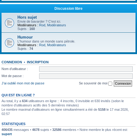
Discussion libre
Hors sujet
Envie de bavarder ? C'est ici.
Modérateurs :
Rod
,
Modérateurs
Sujets :
160
Humour
L'humour dans un monde sans pétrole.
Modérateurs :
Rod
,
Modérateurs
Sujets :
74
CONNEXION
•
INSCRIPTION
Nom d’utilisateur :
Mot de passe :
J’ai oublié mon mot de passe
Se souvenir de moi
QUI EST EN LIGNE ?
Au total, il y a
634
utilisateurs en ligne :: 4 inscrits, 0 invisible et 630 invités (selon le
nombre d’utilisateurs actifs des 5 dernières minutes)
Le nombre maximal d’utilisateurs en ligne simultanément a été de
5158
le 17 mai 2026,
02:57
STATISTIQUES
406435
messages •
4678
sujets •
32586
membres • Notre membre le plus récent est
supert