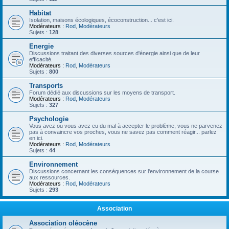
Habitat
Isolation, maisons écologiques, écoconstruction... c'est ici.
Modérateurs :
Rod
,
Modérateurs
Sujets :
128
Energie
Discussions traitant des diverses sources d'énergie ainsi que de leur
efficacité.
Modérateurs :
Rod
,
Modérateurs
Sujets :
800
Transports
Forum dédié aux discussions sur les moyens de transport.
Modérateurs :
Rod
,
Modérateurs
Sujets :
327
Psychologie
Vous avez ou vous avez eu du mal à accepter le problème, vous ne parvenez
pas à convaincre vos proches, vous ne savez pas comment réagir... parlez
en ici.
Modérateurs :
Rod
,
Modérateurs
Sujets :
44
Environnement
Discussions concernant les conséquences sur l'environnement de la course
aux ressources.
Modérateurs :
Rod
,
Modérateurs
Sujets :
293
Association
Association oléocène