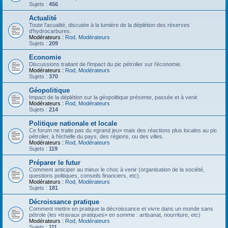
Sujets :
456
Actualité
Toute l'acualité, discutée à la lumière de la déplétion des réserves
d'hydrocarbures.
Modérateurs :
Rod
,
Modérateurs
Sujets :
209
Economie
Discussions traitant de l'impact du pic pétrolier sur l'économie.
Modérateurs :
Rod
,
Modérateurs
Sujets :
370
Géopolitique
Impact de la déplétion sur la géopolitique présente, passée et à venir.
Modérateurs :
Rod
,
Modérateurs
Sujets :
214
Politique nationale et locale
Ce forum ne traite pas du «grand jeu» mais des réactions plus locales au pic
pétrolier, à l'échelle du pays, des régions, ou des villes.
Modérateurs :
Rod
,
Modérateurs
Sujets :
119
Préparer le futur
Comment anticiper au mieux le choc à venir (organisation de la société,
questions politiques, conseils financiers, etc).
Modérateurs :
Rod
,
Modérateurs
Sujets :
181
Décroissance pratique
Comment mettre en pratique la décroissance et vivre dans un monde sans
pétrole (les «travaux pratiques» en somme : artisanat, nourriture, etc)
Modérateurs :
Rod
,
Modérateurs
Sujets :
111