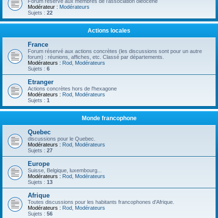
Forum réservé aux membres de l'association oléocène
Modérateur :
Modérateurs
Sujets :
22
Actions locales
France
Forum réservé aux actions concrètes (les discussions sont pour un autre
forum) : réunions, affiches, etc. Classé par départements.
Modérateurs :
Rod
,
Modérateurs
Sujets :
6
Etranger
Actions concrètes hors de l'hexagone
Modérateurs :
Rod
,
Modérateurs
Sujets :
1
Monde francophone
Quebec
discussions pour le Quebec.
Modérateurs :
Rod
,
Modérateurs
Sujets :
27
Europe
Suisse, Belgique, luxembourg...
Modérateurs :
Rod
,
Modérateurs
Sujets :
13
Afrique
Toutes discussions pour les habitants francophones d'Afrique.
Modérateurs :
Rod
,
Modérateurs
Sujets :
56