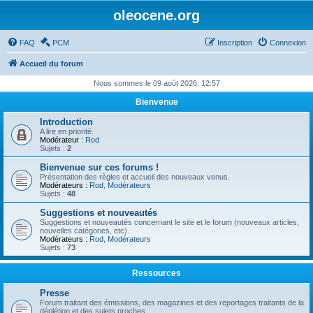
oleocene.org
FAQ
PCM
Inscription
Connexion
Accueil du forum
Nous sommes le 09 août 2026, 12:57
Bienvenue
Introduction
A lire en priorité.
Modérateur :
Rod
Sujets :
2
Bienvenue sur ces forums !
Présentation des règles et accueil des nouveaux venus.
Modérateurs :
Rod
,
Modérateurs
Sujets :
48
Suggestions et nouveautés
Suggestions et nouveautés concernant le site et le forum (nouveaux articles,
nouvelles catégories, etc).
Modérateurs :
Rod
,
Modérateurs
Sujets :
73
Ressources
Presse
Forum traitant des émissions, des magazines et des reportages traitants de la
déplétion et des sujets proches.