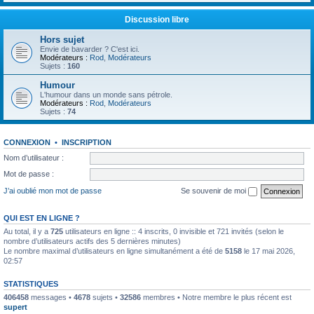
Discussion libre
Hors sujet
Envie de bavarder ? C'est ici.
Modérateurs :
Rod
,
Modérateurs
Sujets :
160
Humour
L'humour dans un monde sans pétrole.
Modérateurs :
Rod
,
Modérateurs
Sujets :
74
CONNEXION
•
INSCRIPTION
Nom d’utilisateur :
Mot de passe :
J’ai oublié mon mot de passe
Se souvenir de moi
QUI EST EN LIGNE ?
Au total, il y a
725
utilisateurs en ligne :: 4 inscrits, 0 invisible et 721 invités (selon le
nombre d’utilisateurs actifs des 5 dernières minutes)
Le nombre maximal d’utilisateurs en ligne simultanément a été de
5158
le 17 mai 2026,
02:57
STATISTIQUES
406458
messages •
4678
sujets •
32586
membres • Notre membre le plus récent est
supert