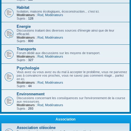
Habitat
Isolation, maisons écologiques, écoconstruction... c'est ici.
Modérateurs :
Rod
,
Modérateurs
Sujets :
128
Energie
Discussions traitant des diverses sources d'énergie ainsi que de leur
efficacité.
Modérateurs :
Rod
,
Modérateurs
Sujets :
800
Transports
Forum dédié aux discussions sur les moyens de transport.
Modérateurs :
Rod
,
Modérateurs
Sujets :
327
Psychologie
Vous avez ou vous avez eu du mal à accepter le problème, vous ne parvenez
pas à convaincre vos proches, vous ne savez pas comment réagir... parlez
en ici.
Modérateurs :
Rod
,
Modérateurs
Sujets :
44
Environnement
Discussions concernant les conséquences sur l'environnement de la course
aux ressources.
Modérateurs :
Rod
,
Modérateurs
Sujets :
293
Association
Association oléocène