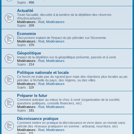
Sujets :
456
Actualité
Toute l'acualité, discutée à la lumière de la déplétion des réserves
d'hydrocarbures.
Modérateurs :
Rod
,
Modérateurs
Sujets :
209
Economie
Discussions traitant de l'impact du pic pétrolier sur l'économie.
Modérateurs :
Rod
,
Modérateurs
Sujets :
370
Géopolitique
Impact de la déplétion sur la géopolitique présente, passée et à venir.
Modérateurs :
Rod
,
Modérateurs
Sujets :
214
Politique nationale et locale
Ce forum ne traite pas du «grand jeu» mais des réactions plus locales au pic
pétrolier, à l'échelle du pays, des régions, ou des villes.
Modérateurs :
Rod
,
Modérateurs
Sujets :
119
Préparer le futur
Comment anticiper au mieux le choc à venir (organisation de la société,
questions politiques, conseils financiers, etc).
Modérateurs :
Rod
,
Modérateurs
Sujets :
181
Décroissance pratique
Comment mettre en pratique la décroissance et vivre dans un monde sans
pétrole (les «travaux pratiques» en somme : artisanat, nourriture, etc)
Modérateurs :
Rod
,
Modérateurs
Sujets :
111