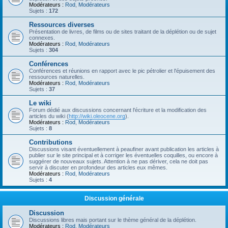
Modérateurs :
Rod
,
Modérateurs
Sujets :
172
Ressources diverses
Présentation de livres, de films ou de sites traitant de la déplétion ou de sujet
connexes.
Modérateurs :
Rod
,
Modérateurs
Sujets :
304
Conférences
Conférences et réunions en rapport avec le pic pétrolier et l'épuisement des
ressources naturelles.
Modérateurs :
Rod
,
Modérateurs
Sujets :
37
Le wiki
Forum dédié aux discussions concernant l'écriture et la modification des
articles du wiki (
http://wiki.oleocene.org
).
Modérateurs :
Rod
,
Modérateurs
Sujets :
8
Contributions
Discussions visant éventuellement à peaufiner avant publication les articles à
publier sur le site principal et à corriger les éventuelles coquilles, ou encore à
suggérer de nouveaux sujets. Attention à ne pas dériver, cela ne doit pas
servir à discuter en profondeur des articles eux mêmes.
Modérateurs :
Rod
,
Modérateurs
Sujets :
4
Discussion générale
Discussion
Discussions libres mais portant sur le thème général de la déplétion.
Modérateurs :
Rod
,
Modérateurs