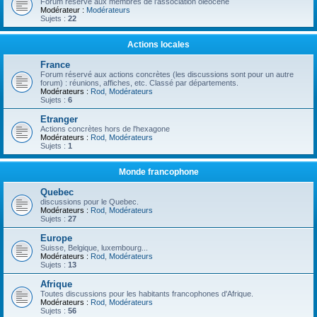
Forum réservé aux membres de l'association oléocène
Modérateur :
Modérateurs
Sujets :
22
Actions locales
France
Forum réservé aux actions concrètes (les discussions sont pour un autre
forum) : réunions, affiches, etc. Classé par départements.
Modérateurs :
Rod
,
Modérateurs
Sujets :
6
Etranger
Actions concrètes hors de l'hexagone
Modérateurs :
Rod
,
Modérateurs
Sujets :
1
Monde francophone
Quebec
discussions pour le Quebec.
Modérateurs :
Rod
,
Modérateurs
Sujets :
27
Europe
Suisse, Belgique, luxembourg...
Modérateurs :
Rod
,
Modérateurs
Sujets :
13
Afrique
Toutes discussions pour les habitants francophones d'Afrique.
Modérateurs :
Rod
,
Modérateurs
Sujets :
56