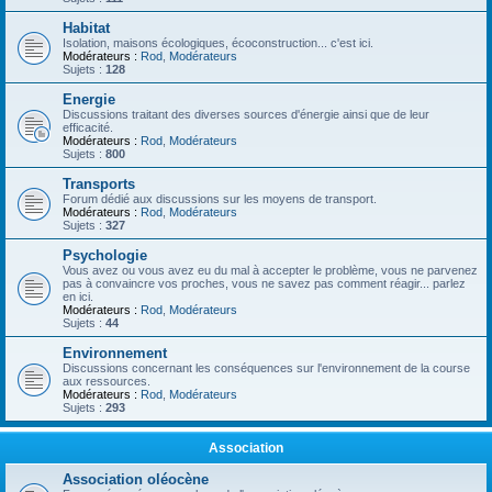
Habitat
Isolation, maisons écologiques, écoconstruction... c'est ici.
Modérateurs :
Rod
,
Modérateurs
Sujets :
128
Energie
Discussions traitant des diverses sources d'énergie ainsi que de leur
efficacité.
Modérateurs :
Rod
,
Modérateurs
Sujets :
800
Transports
Forum dédié aux discussions sur les moyens de transport.
Modérateurs :
Rod
,
Modérateurs
Sujets :
327
Psychologie
Vous avez ou vous avez eu du mal à accepter le problème, vous ne parvenez
pas à convaincre vos proches, vous ne savez pas comment réagir... parlez
en ici.
Modérateurs :
Rod
,
Modérateurs
Sujets :
44
Environnement
Discussions concernant les conséquences sur l'environnement de la course
aux ressources.
Modérateurs :
Rod
,
Modérateurs
Sujets :
293
Association
Association oléocène