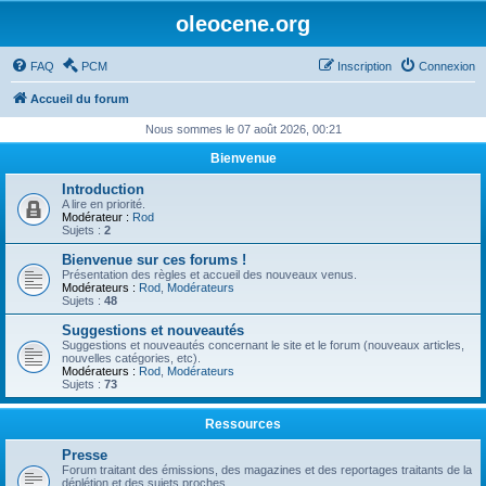
oleocene.org
FAQ
PCM
Inscription
Connexion
Accueil du forum
Nous sommes le 07 août 2026, 00:21
Bienvenue
Introduction
A lire en priorité.
Modérateur :
Rod
Sujets :
2
Bienvenue sur ces forums !
Présentation des règles et accueil des nouveaux venus.
Modérateurs :
Rod
,
Modérateurs
Sujets :
48
Suggestions et nouveautés
Suggestions et nouveautés concernant le site et le forum (nouveaux articles,
nouvelles catégories, etc).
Modérateurs :
Rod
,
Modérateurs
Sujets :
73
Ressources
Presse
Forum traitant des émissions, des magazines et des reportages traitants de la
déplétion et des sujets proches.