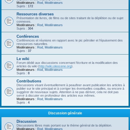
Modérateurs :
Rod
,
Modérateurs
Sujets :
172
Ressources diverses
Présentation de livres, de films ou de sites traitant de la déplétion ou de sujet
connexes.
Modérateurs :
Rod
,
Modérateurs
Sujets :
304
Conférences
Conférences et réunions en rapport avec le pic pétrolier et l'épuisement des
ressources naturelles.
Modérateurs :
Rod
,
Modérateurs
Sujets :
37
Le wiki
Forum dédié aux discussions concernant l'écriture et la modification des
articles du wiki (
http://wiki.oleocene.org
).
Modérateurs :
Rod
,
Modérateurs
Sujets :
8
Contributions
Discussions visant éventuellement à peaufiner avant publication les articles à
publier sur le site principal et à corriger les éventuelles coquilles, ou encore à
suggérer de nouveaux sujets. Attention à ne pas dériver, cela ne doit pas
servir à discuter en profondeur des articles eux mêmes.
Modérateurs :
Rod
,
Modérateurs
Sujets :
4
Discussion générale
Discussion
Discussions libres mais portant sur le thème général de la déplétion.
Modérateurs :
Rod
,
Modérateurs