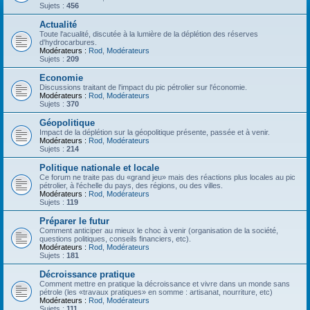
Sujets :
456
Actualité
Toute l'acualité, discutée à la lumière de la déplétion des réserves
d'hydrocarbures.
Modérateurs :
Rod
,
Modérateurs
Sujets :
209
Economie
Discussions traitant de l'impact du pic pétrolier sur l'économie.
Modérateurs :
Rod
,
Modérateurs
Sujets :
370
Géopolitique
Impact de la déplétion sur la géopolitique présente, passée et à venir.
Modérateurs :
Rod
,
Modérateurs
Sujets :
214
Politique nationale et locale
Ce forum ne traite pas du «grand jeu» mais des réactions plus locales au pic
pétrolier, à l'échelle du pays, des régions, ou des villes.
Modérateurs :
Rod
,
Modérateurs
Sujets :
119
Préparer le futur
Comment anticiper au mieux le choc à venir (organisation de la société,
questions politiques, conseils financiers, etc).
Modérateurs :
Rod
,
Modérateurs
Sujets :
181
Décroissance pratique
Comment mettre en pratique la décroissance et vivre dans un monde sans
pétrole (les «travaux pratiques» en somme : artisanat, nourriture, etc)
Modérateurs :
Rod
,
Modérateurs
Sujets :
111