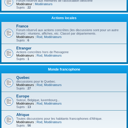
Forum réservé aux membres de l'association oléocène
Modérateur :
Modérateurs
Sujets :
22
Actions locales
France
Forum réservé aux actions concrètes (les discussions sont pour un autre
forum) : réunions, affiches, etc. Classé par départements.
Modérateurs :
Rod
,
Modérateurs
Sujets :
6
Etranger
Actions concrètes hors de l'hexagone
Modérateurs :
Rod
,
Modérateurs
Sujets :
1
Monde francophone
Quebec
discussions pour le Quebec.
Modérateurs :
Rod
,
Modérateurs
Sujets :
27
Europe
Suisse, Belgique, luxembourg...
Modérateurs :
Rod
,
Modérateurs
Sujets :
13
Afrique
Toutes discussions pour les habitants francophones d'Afrique.
Modérateurs :
Rod
,
Modérateurs
Sujets :
56