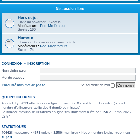
Discussion libre
Hors sujet
Envie de bavarder ? C'est ici.
Modérateurs :
Rod
,
Modérateurs
Sujets :
160
Humour
L'humour dans un monde sans pétrole.
Modérateurs :
Rod
,
Modérateurs
Sujets :
74
CONNEXION
•
INSCRIPTION
Nom d’utilisateur :
Mot de passe :
J’ai oublié mon mot de passe
Se souvenir de moi
QUI EST EN LIGNE ?
Au total, il y a
823
utilisateurs en ligne :: 6 inscrits, 0 invisible et 817 invités (selon le
nombre d’utilisateurs actifs des 5 dernières minutes)
Le nombre maximal d’utilisateurs en ligne simultanément a été de
5158
le 17 mai 2026,
02:57
STATISTIQUES
406428
messages •
4678
sujets •
32586
membres • Notre membre le plus récent est
supert