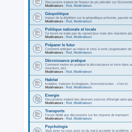
Discussions traitant de l'impact du pic pétrolier sur l'économi
Modérateurs :
Rod
,
Modérateurs
Géopolitique
Impact de la déplétion sur la géopolitique présente, passée et
Modérateurs :
Rod
,
Modérateurs
Politique nationale et locale
Ce forum ne traite pas du «grand jeu» mais des réactions plus 
Modérateurs :
Rod
,
Modérateurs
Préparer le futur
Comment anticiper au mieux le choc à venir (organisation de la
Modérateurs :
Rod
,
Modérateurs
Décroissance pratique
Comment mettre en pratique la décroissance et vivre dans u
nourriture, etc)
Modérateurs :
Rod
,
Modérateurs
Habitat
Isolation, maisons écologiques, écoconstruction... c'est ici.
Modérateurs :
Rod
,
Modérateurs
Energie
Discussions traitant des diverses sources d'énergie ainsi que 
Modérateurs :
Rod
,
Modérateurs
Transports
Forum dédié aux discussions sur les moyens de transport.
Modérateurs :
Rod
,
Modérateurs
Psychologie
Vous avez ou vous avez eu du mal à accepter le problème,