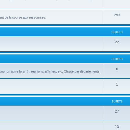
293
nt de la course aux ressources.
SUJETS
22
SUJETS
6
our un autre forum) : réunions, affiches, etc. Classé par départements.
1
SUJETS
27
13