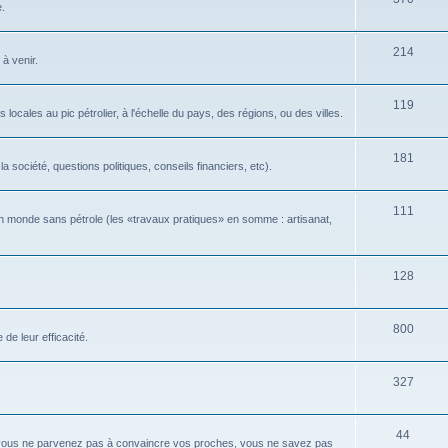
e.
214
 à venir.
119
locales au pic pétrolier, à l'échelle du pays, des régions, ou des villes.
181
 société, questions politiques, conseils financiers, etc).
111
n monde sans pétrole (les «travaux pratiques» en somme : artisanat,
128
800
de leur efficacité.
327
44
 vous ne parvenez pas à convaincre vos proches, vous ne savez pas