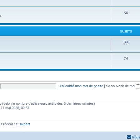
56
e.
SUJETS
160
74
J’ai oublié mon mot de passe
|
Se souvenir de moi
ités (selon le nombre d’utilisateurs actifs des 5 dernières minutes)
 17 mai 2026, 02:57
s récent est
supert
Nous