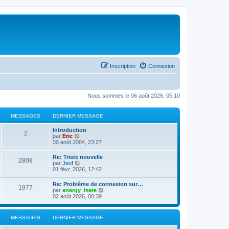
Inscription
Connexion
Nous sommes le 06 août 2026, 05:10
MESSAGES
DERNIER MESSAGE
Introduction
2
C
par
Eric
o
30 août 2004, 23:27
n
s
Re: Triste nouvelle
2808
u
C
par
Jeuf
l
o
01 févr. 2026, 12:42
t
n
e
s
Re: Problème de connexion sur…
r
1977
u
C
par
energy_isere
l
l
o
02 août 2026, 00:39
e
t
n
d
e
s
e
r
u
r
MESSAGES
DERNIER MESSAGE
l
l
n
e
t
i