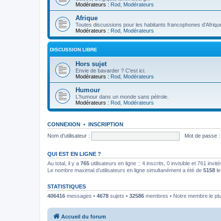
Modérateurs :
Rod
,
Modérateurs
Afrique
Toutes discussions pour les habitants francophones d'Afriqu
Modérateurs :
Rod
,
Modérateurs
DISCUSSION LIBRE
Hors sujet
Envie de bavarder ? C'est ici.
Modérateurs :
Rod
,
Modérateurs
Humour
L'humour dans un monde sans pétrole.
Modérateurs :
Rod
,
Modérateurs
CONNEXION
•
INSCRIPTION
Nom d’utilisateur :
Mot de passe :
QUI EST EN LIGNE ?
Au total, il y a
765
utilisateurs en ligne :: 4 inscrits, 0 invisible et 761 inv
Le nombre maximal d’utilisateurs en ligne simultanément a été de
5158
le
STATISTIQUES
406416
messages •
4678
sujets •
32586
membres • Notre membre le plu
Accueil du forum