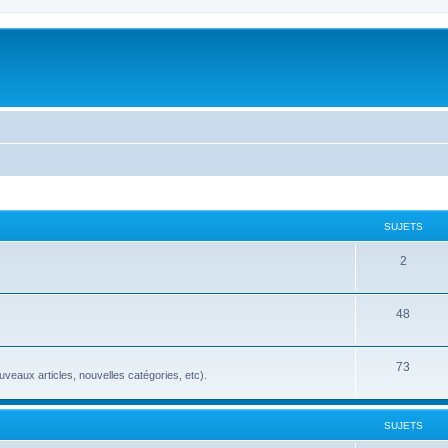
SUJETS
2
48
73
veaux articles, nouvelles catégories, etc).
SUJETS