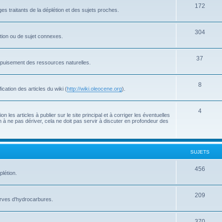
172
s traitants de la déplétion et des sujets proches.
304
létion ou de sujet connexes.
37
'épuisement des ressources naturelles.
8
cation des articles du wiki (
http://wiki.oleocene.org
).
4
 les articles à publier sur le site principal et à corriger les éventuelles
 à ne pas dériver, cela ne doit pas servir à discuter en profondeur des
SUJETS
456
plétion.
209
serves d'hydrocarbures.
370