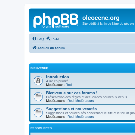
oleocene.org
Site dédié à la fin de l'âge du pétrole
FAQ
PCM
Accueil du forum
BIENVENUE
Introduction
A lire en priorité.
Modérateur :
Rod
Bienvenue sur ces forums !
Présentation des règles et accueil des nouveaux venus.
Modérateurs :
Rod
,
Modérateurs
Suggestions et nouveautés
Suggestions et nouveautés concernant le site et le forum (nou
Modérateurs :
Rod
,
Modérateurs
RESSOURCES