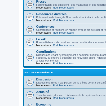
Presse
Forum traitant des émissions, des magazines et des reportage
Modérateurs :
Rod
,
Modérateurs
Ressources diverses
Présentation de livres, de films ou de sites traitant de la dép
Modérateurs :
Rod
,
Modérateurs
Conférences
Conférences et réunions en rapport avec le pic pétrolier et l
Modérateurs :
Rod
,
Modérateurs
Le wiki
Forum dédié aux discussions concernant l'écriture et la modifi
Modérateurs :
Rod
,
Modérateurs
Contributions
Discussions visant éventuellement à peaufiner avant publication
coquilles, ou encore à suggérer de nouveaux sujets. Attention
articles eux mêmes.
Modérateurs :
Rod
,
Modérateurs
DISCUSSION GÉNÉRALE
Discussion
Discussions libres mais portant sur le thème général de la dé
Modérateurs :
Rod
,
Modérateurs
Actualité
Toute l'acualité, discutée à la lumière de la déplétion des ré
Modérateurs :
Rod
,
Modérateurs
Economie