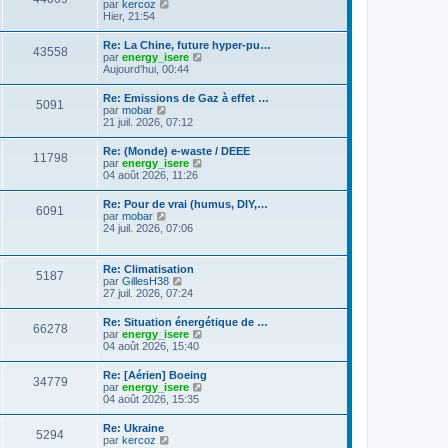
C
g
par
kercoz
l
e
l
o
e
Hier, 21:54
e
s
t
n
d
s
e
s
e
a
Re: La Chine, future hyper-pu…
r
43558
u
r
g
C
par
energy_isere
l
l
n
e
o
Aujourd’hui, 00:44
e
t
i
n
d
e
e
s
e
Re: Emissions de Gaz à effet …
r
r
5091
u
r
C
par
mobar
l
m
l
n
o
21 juil. 2026, 07:12
e
e
t
i
n
d
s
e
e
s
e
s
Re: (Monde) e-waste / DEEE
r
r
11798
u
r
a
C
par
energy_isere
l
m
l
n
g
o
04 août 2026, 11:26
e
e
t
i
e
n
d
s
e
e
s
e
s
Re: Pour de vrai (humus, DIY,…
r
r
6091
u
r
a
C
par
mobar
l
m
l
n
g
o
24 juil. 2026, 07:06
e
e
t
i
e
n
d
s
e
e
s
e
s
r
r
u
r
a
Re: Climatisation
l
m
5187
l
n
g
C
par
GillesH38
e
e
t
i
e
o
27 juil. 2026, 07:24
d
s
e
e
n
e
s
r
r
s
r
a
Re: Situation énergétique de …
l
m
66278
u
n
g
C
par
energy_isere
e
e
l
i
e
o
04 août 2026, 15:40
d
s
t
e
n
e
s
e
r
s
r
a
Re: [Aérien] Boeing
r
m
34779
u
n
g
C
par
energy_isere
l
e
l
i
e
o
04 août 2026, 15:35
e
s
t
e
n
d
s
e
r
s
e
a
Re: Ukraine
r
m
5294
u
r
g
C
par
kercoz
l
e
l