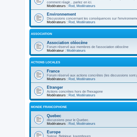
comment réagir... parlez en ici.
Modérateurs :
Rod
,
Modérateurs
Environnement
Discussions concernant les conséquences sur l'environneme
Modérateurs :
Rod
,
Modérateurs
ASSOCIATION
Association oléocène
Forum réservé aux membres de l'association oléocène
Modérateur :
Modérateurs
ACTIONS LOCALES
France
Forum réservé aux actions concrètes (les discussions sont p
Modérateurs :
Rod
,
Modérateurs
Etranger
Actions concrètes hors de l'hexagone
Modérateurs :
Rod
,
Modérateurs
MONDE FRANCOPHONE
Quebec
discussions pour le Quebec.
Modérateurs :
Rod
,
Modérateurs
Europe
Suisse, Belgique, luxembourg...