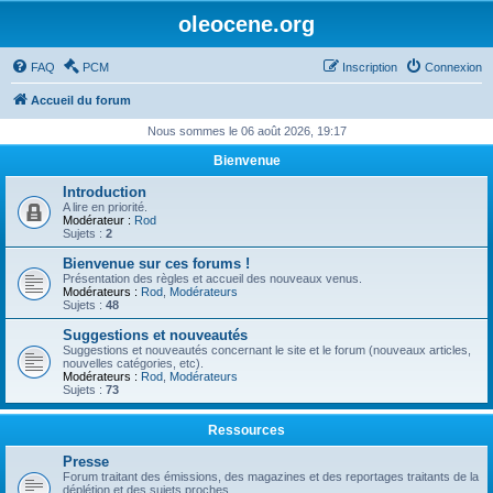
oleocene.org
FAQ
PCM
Inscription
Connexion
Accueil du forum
Nous sommes le 06 août 2026, 19:17
Bienvenue
Introduction
A lire en priorité.
Modérateur :
Rod
Sujets :
2
Bienvenue sur ces forums !
Présentation des règles et accueil des nouveaux venus.
Modérateurs :
Rod
,
Modérateurs
Sujets :
48
Suggestions et nouveautés
Suggestions et nouveautés concernant le site et le forum (nouveaux articles,
nouvelles catégories, etc).
Modérateurs :
Rod
,
Modérateurs
Sujets :
73
Ressources
Presse
Forum traitant des émissions, des magazines et des reportages traitants de la
déplétion et des sujets proches.