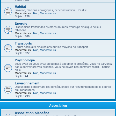
Habitat
Isolation, maisons écologiques, écoconstruction... c'est ici.
Modérateurs :
Rod
,
Modérateurs
Sujets :
128
Energie
Discussions traitant des diverses sources d'énergie ainsi que de leur
efficacité.
Modérateurs :
Rod
,
Modérateurs
Sujets :
800
Transports
Forum dédié aux discussions sur les moyens de transport.
Modérateurs :
Rod
,
Modérateurs
Sujets :
327
Psychologie
Vous avez ou vous avez eu du mal à accepter le problème, vous ne parvenez
pas à convaincre vos proches, vous ne savez pas comment réagir... parlez
en ici.
Modérateurs :
Rod
,
Modérateurs
Sujets :
44
Environnement
Discussions concernant les conséquences sur l'environnement de la course
aux ressources.
Modérateurs :
Rod
,
Modérateurs
Sujets :
293
Association
Association oléocène