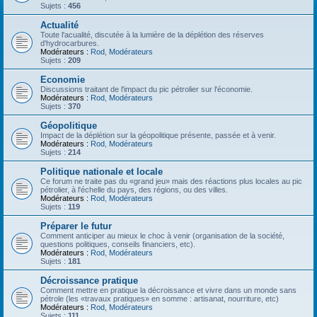
Sujets :
456
Actualité
Toute l'acualité, discutée à la lumière de la déplétion des réserves
d'hydrocarbures.
Modérateurs :
Rod
,
Modérateurs
Sujets :
209
Economie
Discussions traitant de l'impact du pic pétrolier sur l'économie.
Modérateurs :
Rod
,
Modérateurs
Sujets :
370
Géopolitique
Impact de la déplétion sur la géopolitique présente, passée et à venir.
Modérateurs :
Rod
,
Modérateurs
Sujets :
214
Politique nationale et locale
Ce forum ne traite pas du «grand jeu» mais des réactions plus locales au pic
pétrolier, à l'échelle du pays, des régions, ou des villes.
Modérateurs :
Rod
,
Modérateurs
Sujets :
119
Préparer le futur
Comment anticiper au mieux le choc à venir (organisation de la société,
questions politiques, conseils financiers, etc).
Modérateurs :
Rod
,
Modérateurs
Sujets :
181
Décroissance pratique
Comment mettre en pratique la décroissance et vivre dans un monde sans
pétrole (les «travaux pratiques» en somme : artisanat, nourriture, etc)
Modérateurs :
Rod
,
Modérateurs
Sujets :
111