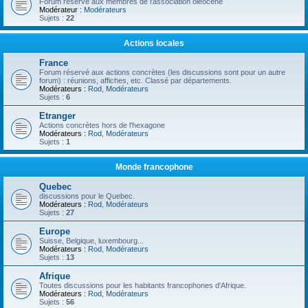
Forum réservé aux membres de l'association oléocène
Modérateur :
Modérateurs
Sujets :
22
Actions locales
France
Forum réservé aux actions concrètes (les discussions sont pour un autre
forum) : réunions, affiches, etc. Classé par départements.
Modérateurs :
Rod
,
Modérateurs
Sujets :
6
Etranger
Actions concrètes hors de l'hexagone
Modérateurs :
Rod
,
Modérateurs
Sujets :
1
Monde francophone
Quebec
discussions pour le Quebec.
Modérateurs :
Rod
,
Modérateurs
Sujets :
27
Europe
Suisse, Belgique, luxembourg...
Modérateurs :
Rod
,
Modérateurs
Sujets :
13
Afrique
Toutes discussions pour les habitants francophones d'Afrique.
Modérateurs :
Rod
,
Modérateurs
Sujets :
56