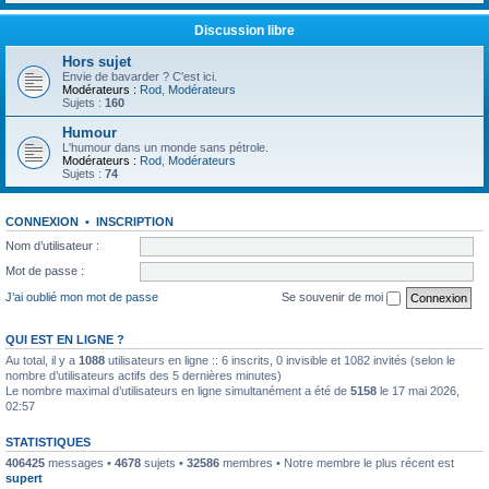
Discussion libre
Hors sujet
Envie de bavarder ? C'est ici.
Modérateurs :
Rod
,
Modérateurs
Sujets :
160
Humour
L'humour dans un monde sans pétrole.
Modérateurs :
Rod
,
Modérateurs
Sujets :
74
CONNEXION
•
INSCRIPTION
Nom d’utilisateur :
Mot de passe :
J’ai oublié mon mot de passe
Se souvenir de moi
QUI EST EN LIGNE ?
Au total, il y a
1088
utilisateurs en ligne :: 6 inscrits, 0 invisible et 1082 invités (selon le
nombre d’utilisateurs actifs des 5 dernières minutes)
Le nombre maximal d’utilisateurs en ligne simultanément a été de
5158
le 17 mai 2026,
02:57
STATISTIQUES
406425
messages •
4678
sujets •
32586
membres • Notre membre le plus récent est
supert