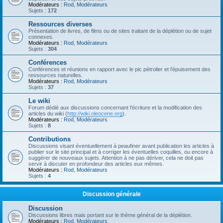
Modérateurs :
Rod
,
Modérateurs
Sujets :
172
Ressources diverses
Présentation de livres, de films ou de sites traitant de la déplétion ou de sujet
connexes.
Modérateurs :
Rod
,
Modérateurs
Sujets :
304
Conférences
Conférences et réunions en rapport avec le pic pétrolier et l'épuisement des
ressources naturelles.
Modérateurs :
Rod
,
Modérateurs
Sujets :
37
Le wiki
Forum dédié aux discussions concernant l'écriture et la modification des
articles du wiki (
http://wiki.oleocene.org
).
Modérateurs :
Rod
,
Modérateurs
Sujets :
8
Contributions
Discussions visant éventuellement à peaufiner avant publication les articles à
publier sur le site principal et à corriger les éventuelles coquilles, ou encore à
suggérer de nouveaux sujets. Attention à ne pas dériver, cela ne doit pas
servir à discuter en profondeur des articles eux mêmes.
Modérateurs :
Rod
,
Modérateurs
Sujets :
4
Discussion générale
Discussion
Discussions libres mais portant sur le thème général de la déplétion.
Modérateurs :
Rod
,
Modérateurs