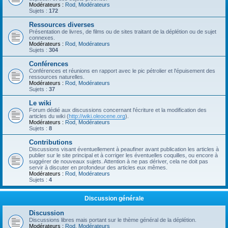
Modérateurs :
Rod
,
Modérateurs
Sujets :
172
Ressources diverses
Présentation de livres, de films ou de sites traitant de la déplétion ou de sujet
connexes.
Modérateurs :
Rod
,
Modérateurs
Sujets :
304
Conférences
Conférences et réunions en rapport avec le pic pétrolier et l'épuisement des
ressources naturelles.
Modérateurs :
Rod
,
Modérateurs
Sujets :
37
Le wiki
Forum dédié aux discussions concernant l'écriture et la modification des
articles du wiki (
http://wiki.oleocene.org
).
Modérateurs :
Rod
,
Modérateurs
Sujets :
8
Contributions
Discussions visant éventuellement à peaufiner avant publication les articles à
publier sur le site principal et à corriger les éventuelles coquilles, ou encore à
suggérer de nouveaux sujets. Attention à ne pas dériver, cela ne doit pas
servir à discuter en profondeur des articles eux mêmes.
Modérateurs :
Rod
,
Modérateurs
Sujets :
4
Discussion générale
Discussion
Discussions libres mais portant sur le thème général de la déplétion.
Modérateurs :
Rod
,
Modérateurs