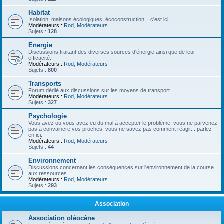
Habitat
Isolation, maisons écologiques, écoconstruction... c'est ici.
Modérateurs :
Rod
,
Modérateurs
Sujets :
128
Energie
Discussions traitant des diverses sources d'énergie ainsi que de leur
efficacité.
Modérateurs :
Rod
,
Modérateurs
Sujets :
800
Transports
Forum dédié aux discussions sur les moyens de transport.
Modérateurs :
Rod
,
Modérateurs
Sujets :
327
Psychologie
Vous avez ou vous avez eu du mal à accepter le problème, vous ne parvenez
pas à convaincre vos proches, vous ne savez pas comment réagir... parlez
en ici.
Modérateurs :
Rod
,
Modérateurs
Sujets :
44
Environnement
Discussions concernant les conséquences sur l'environnement de la course
aux ressources.
Modérateurs :
Rod
,
Modérateurs
Sujets :
293
Association
Association oléocène