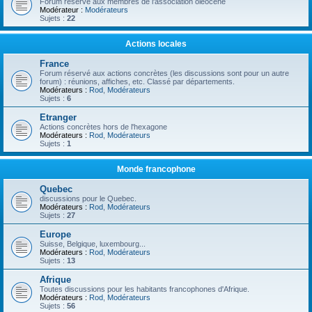
Forum réservé aux membres de l'association oléocène
Modérateur :
Modérateurs
Sujets :
22
Actions locales
France
Forum réservé aux actions concrètes (les discussions sont pour un autre
forum) : réunions, affiches, etc. Classé par départements.
Modérateurs :
Rod
,
Modérateurs
Sujets :
6
Etranger
Actions concrètes hors de l'hexagone
Modérateurs :
Rod
,
Modérateurs
Sujets :
1
Monde francophone
Quebec
discussions pour le Quebec.
Modérateurs :
Rod
,
Modérateurs
Sujets :
27
Europe
Suisse, Belgique, luxembourg...
Modérateurs :
Rod
,
Modérateurs
Sujets :
13
Afrique
Toutes discussions pour les habitants francophones d'Afrique.
Modérateurs :
Rod
,
Modérateurs
Sujets :
56