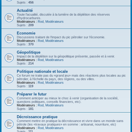
Sujets :
456
Actualité
Toute l'acualité, discutée à la lumière de la déplétion des réserves
d'hydrocarbures.
Modérateurs :
Rod
,
Modérateurs
Sujets :
209
Economie
Discussions traitant de l'impact du pic pétrolier sur l'économie.
Modérateurs :
Rod
,
Modérateurs
Sujets :
370
Géopolitique
Impact de la déplétion sur la géopolitique présente, passée et à venir.
Modérateurs :
Rod
,
Modérateurs
Sujets :
214
Politique nationale et locale
Ce forum ne traite pas du «grand jeu» mais des réactions plus locales au pic
pétrolier, à l'échelle du pays, des régions, ou des villes.
Modérateurs :
Rod
,
Modérateurs
Sujets :
119
Préparer le futur
Comment anticiper au mieux le choc à venir (organisation de la société,
questions politiques, conseils financiers, etc).
Modérateurs :
Rod
,
Modérateurs
Sujets :
181
Décroissance pratique
Comment mettre en pratique la décroissance et vivre dans un monde sans
pétrole (les «travaux pratiques» en somme : artisanat, nourriture, etc)
Modérateurs :
Rod
,
Modérateurs
Sujets :
111