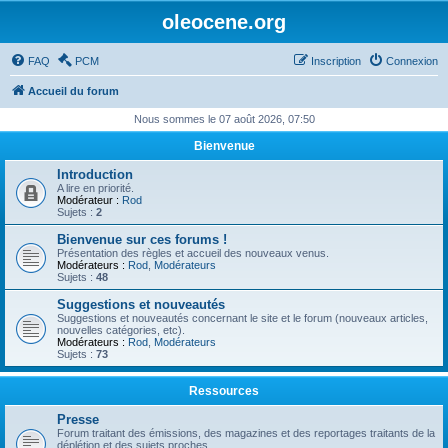
oleocene.org
FAQ
PCM
Inscription
Connexion
Accueil du forum
Nous sommes le 07 août 2026, 07:50
Bienvenue
Introduction
A lire en priorité.
Modérateur :
Rod
Sujets :
2
Bienvenue sur ces forums !
Présentation des règles et accueil des nouveaux venus.
Modérateurs :
Rod
,
Modérateurs
Sujets :
48
Suggestions et nouveautés
Suggestions et nouveautés concernant le site et le forum (nouveaux articles,
nouvelles catégories, etc).
Modérateurs :
Rod
,
Modérateurs
Sujets :
73
Ressources
Presse
Forum traitant des émissions, des magazines et des reportages traitants de la
déplétion et des sujets proches.