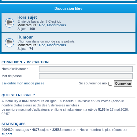
Discussion libre
Hors sujet
Envie de bavarder ? C'est ici.
Modérateurs :
Rod
,
Modérateurs
Sujets :
160
Humour
L'humour dans un monde sans pétrole.
Modérateurs :
Rod
,
Modérateurs
Sujets :
74
CONNEXION
•
INSCRIPTION
Nom d’utilisateur :
Mot de passe :
J’ai oublié mon mot de passe
Se souvenir de moi
QUI EST EN LIGNE ?
Au total, il y a
844
utilisateurs en ligne :: 5 inscrits, 0 invisible et 839 invités (selon le
nombre d’utilisateurs actifs des 5 dernières minutes)
Le nombre maximal d’utilisateurs en ligne simultanément a été de
5158
le 17 mai 2026,
02:57
STATISTIQUES
406430
messages •
4678
sujets •
32586
membres • Notre membre le plus récent est
supert