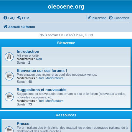
oleocene.org
FAQ
PCM
Inscription
Connexion
Accueil du forum
Nous sommes le 08 août 2026, 10:13
Bienvenue
Introduction
A lire en priorité.
Modérateur :
Rod
Sujets :
2
Bienvenue sur ces forums !
Présentation des règles et accueil des nouveaux venus.
Modérateurs :
Rod
,
Modérateurs
Sujets :
48
Suggestions et nouveautés
Suggestions et nouveautés concernant le site et le forum (nouveaux articles,
nouvelles catégories, etc).
Modérateurs :
Rod
,
Modérateurs
Sujets :
73
Ressources
Presse
Forum traitant des émissions, des magazines et des reportages traitants de la
déplétion et des sujets proches.