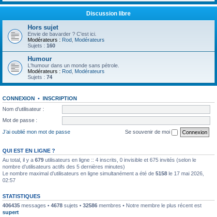
Discussion libre
Hors sujet
Envie de bavarder ? C'est ici.
Modérateurs :
Rod
,
Modérateurs
Sujets :
160
Humour
L'humour dans un monde sans pétrole.
Modérateurs :
Rod
,
Modérateurs
Sujets :
74
CONNEXION
•
INSCRIPTION
Nom d’utilisateur :
Mot de passe :
J’ai oublié mon mot de passe
Se souvenir de moi
QUI EST EN LIGNE ?
Au total, il y a
679
utilisateurs en ligne :: 4 inscrits, 0 invisible et 675 invités (selon le
nombre d’utilisateurs actifs des 5 dernières minutes)
Le nombre maximal d’utilisateurs en ligne simultanément a été de
5158
le 17 mai 2026,
02:57
STATISTIQUES
406435
messages •
4678
sujets •
32586
membres • Notre membre le plus récent est
supert