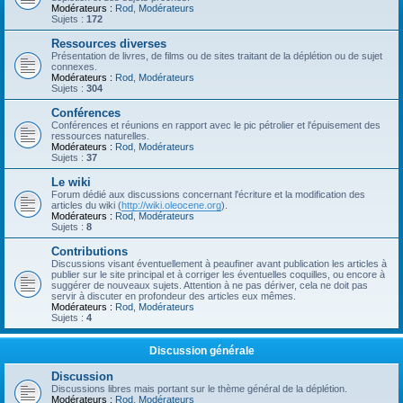
Modérateurs :
Rod
,
Modérateurs
Sujets :
172
Ressources diverses
Présentation de livres, de films ou de sites traitant de la déplétion ou de sujet
connexes.
Modérateurs :
Rod
,
Modérateurs
Sujets :
304
Conférences
Conférences et réunions en rapport avec le pic pétrolier et l'épuisement des
ressources naturelles.
Modérateurs :
Rod
,
Modérateurs
Sujets :
37
Le wiki
Forum dédié aux discussions concernant l'écriture et la modification des
articles du wiki (
http://wiki.oleocene.org
).
Modérateurs :
Rod
,
Modérateurs
Sujets :
8
Contributions
Discussions visant éventuellement à peaufiner avant publication les articles à
publier sur le site principal et à corriger les éventuelles coquilles, ou encore à
suggérer de nouveaux sujets. Attention à ne pas dériver, cela ne doit pas
servir à discuter en profondeur des articles eux mêmes.
Modérateurs :
Rod
,
Modérateurs
Sujets :
4
Discussion générale
Discussion
Discussions libres mais portant sur le thème général de la déplétion.
Modérateurs :
Rod
,
Modérateurs