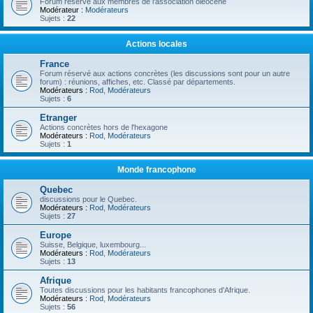
Forum réservé aux membres de l'association oléocène
Modérateur :
Modérateurs
Sujets :
22
Actions locales
France
Forum réservé aux actions concrètes (les discussions sont pour un autre
forum) : réunions, affiches, etc. Classé par départements.
Modérateurs :
Rod
,
Modérateurs
Sujets :
6
Etranger
Actions concrètes hors de l'hexagone
Modérateurs :
Rod
,
Modérateurs
Sujets :
1
Monde francophone
Quebec
discussions pour le Quebec.
Modérateurs :
Rod
,
Modérateurs
Sujets :
27
Europe
Suisse, Belgique, luxembourg...
Modérateurs :
Rod
,
Modérateurs
Sujets :
13
Afrique
Toutes discussions pour les habitants francophones d'Afrique.
Modérateurs :
Rod
,
Modérateurs
Sujets :
56