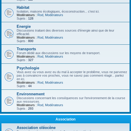
Habitat
Isolation, maisons écologiques, écoconstruction... c'est ici.
Modérateurs :
Rod
,
Modérateurs
Sujets :
128
Energie
Discussions traitant des diverses sources d'énergie ainsi que de leur
efficacité.
Modérateurs :
Rod
,
Modérateurs
Sujets :
800
Transports
Forum dédié aux discussions sur les moyens de transport.
Modérateurs :
Rod
,
Modérateurs
Sujets :
327
Psychologie
Vous avez ou vous avez eu du mal à accepter le problème, vous ne parvenez
pas à convaincre vos proches, vous ne savez pas comment réagir... parlez
en ici.
Modérateurs :
Rod
,
Modérateurs
Sujets :
44
Environnement
Discussions concernant les conséquences sur l'environnement de la course
aux ressources.
Modérateurs :
Rod
,
Modérateurs
Sujets :
293
Association
Association oléocène