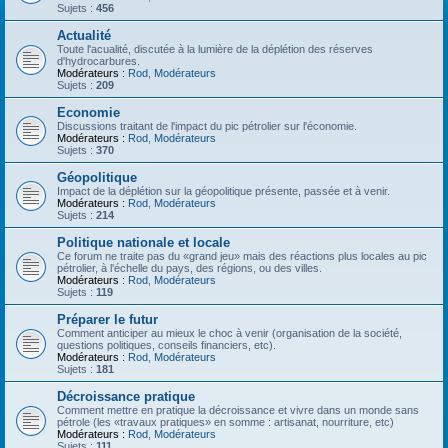
Sujets :
456
Actualité
Toute l'acualité, discutée à la lumière de la déplétion des réserves
d'hydrocarbures.
Modérateurs :
Rod
,
Modérateurs
Sujets :
209
Economie
Discussions traitant de l'impact du pic pétrolier sur l'économie.
Modérateurs :
Rod
,
Modérateurs
Sujets :
370
Géopolitique
Impact de la déplétion sur la géopolitique présente, passée et à venir.
Modérateurs :
Rod
,
Modérateurs
Sujets :
214
Politique nationale et locale
Ce forum ne traite pas du «grand jeu» mais des réactions plus locales au pic
pétrolier, à l'échelle du pays, des régions, ou des villes.
Modérateurs :
Rod
,
Modérateurs
Sujets :
119
Préparer le futur
Comment anticiper au mieux le choc à venir (organisation de la société,
questions politiques, conseils financiers, etc).
Modérateurs :
Rod
,
Modérateurs
Sujets :
181
Décroissance pratique
Comment mettre en pratique la décroissance et vivre dans un monde sans
pétrole (les «travaux pratiques» en somme : artisanat, nourriture, etc)
Modérateurs :
Rod
,
Modérateurs
Sujets :
111