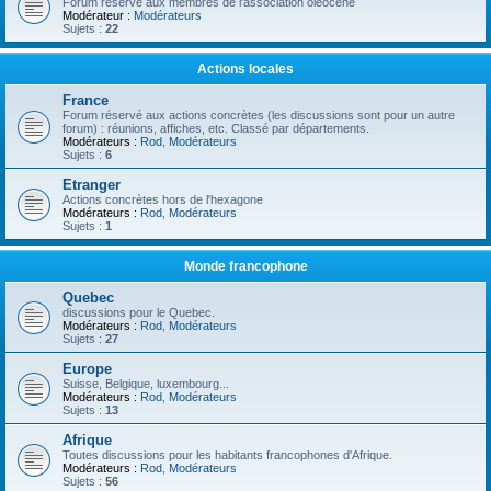
Forum réservé aux membres de l'association oléocène
Modérateur :
Modérateurs
Sujets :
22
Actions locales
France
Forum réservé aux actions concrètes (les discussions sont pour un autre
forum) : réunions, affiches, etc. Classé par départements.
Modérateurs :
Rod
,
Modérateurs
Sujets :
6
Etranger
Actions concrètes hors de l'hexagone
Modérateurs :
Rod
,
Modérateurs
Sujets :
1
Monde francophone
Quebec
discussions pour le Quebec.
Modérateurs :
Rod
,
Modérateurs
Sujets :
27
Europe
Suisse, Belgique, luxembourg...
Modérateurs :
Rod
,
Modérateurs
Sujets :
13
Afrique
Toutes discussions pour les habitants francophones d'Afrique.
Modérateurs :
Rod
,
Modérateurs
Sujets :
56