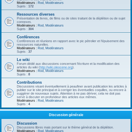
Modérateurs :
Rod
,
Modérateurs
Sujets :
172
Ressources diverses
Présentation de livres, de films ou de sites traitant de la déplétion ou de sujet
connexes.
Modérateurs :
Rod
,
Modérateurs
Sujets :
304
Conférences
Conférences et réunions en rapport avec le pic pétrolier et l'épuisement des
ressources naturelles.
Modérateurs :
Rod
,
Modérateurs
Sujets :
37
Le wiki
Forum dédié aux discussions concernant l'écriture et la modification des
articles du wiki (
http://wiki.oleocene.org
).
Modérateurs :
Rod
,
Modérateurs
Sujets :
8
Contributions
Discussions visant éventuellement à peaufiner avant publication les articles à
publier sur le site principal et à corriger les éventuelles coquilles, ou encore à
suggérer de nouveaux sujets. Attention à ne pas dériver, cela ne doit pas
servir à discuter en profondeur des articles eux mêmes.
Modérateurs :
Rod
,
Modérateurs
Sujets :
4
Discussion générale
Discussion
Discussions libres mais portant sur le thème général de la déplétion.
Modérateurs :
Rod
,
Modérateurs