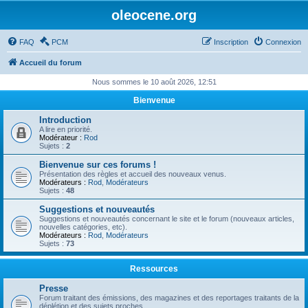
oleocene.org
FAQ
PCM
Inscription
Connexion
Accueil du forum
Nous sommes le 10 août 2026, 12:51
Bienvenue
Introduction
A lire en priorité.
Modérateur :
Rod
Sujets :
2
Bienvenue sur ces forums !
Présentation des règles et accueil des nouveaux venus.
Modérateurs :
Rod
,
Modérateurs
Sujets :
48
Suggestions et nouveautés
Suggestions et nouveautés concernant le site et le forum (nouveaux articles,
nouvelles catégories, etc).
Modérateurs :
Rod
,
Modérateurs
Sujets :
73
Ressources
Presse
Forum traitant des émissions, des magazines et des reportages traitants de la
déplétion et des sujets proches.