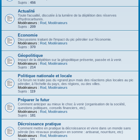
Sujets :
456
Actualité
Toute l'acualité, discutée à la lumière de la déplétion des réserves
d'hydrocarbures.
Modérateurs :
Rod
,
Modérateurs
Sujets :
209
Economie
Discussions traitant de l'impact du pic pétrolier sur l'économie.
Modérateurs :
Rod
,
Modérateurs
Sujets :
370
Géopolitique
Impact de la déplétion sur la géopolitique présente, passée et à venir.
Modérateurs :
Rod
,
Modérateurs
Sujets :
214
Politique nationale et locale
Ce forum ne traite pas du «grand jeu» mais des réactions plus locales au pic
pétrolier, à l'échelle du pays, des régions, ou des villes.
Modérateurs :
Rod
,
Modérateurs
Sujets :
119
Préparer le futur
Comment anticiper au mieux le choc à venir (organisation de la société,
questions politiques, conseils financiers, etc).
Modérateurs :
Rod
,
Modérateurs
Sujets :
181
Décroissance pratique
Comment mettre en pratique la décroissance et vivre dans un monde sans
pétrole (les «travaux pratiques» en somme : artisanat, nourriture, etc)
Modérateurs :
Rod
,
Modérateurs
Sujets :
111