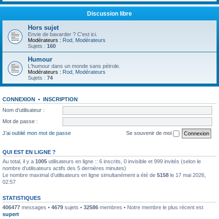
Discussion libre
Hors sujet
Envie de bavarder ? C'est ici.
Modérateurs :
Rod
,
Modérateurs
Sujets :
160
Humour
L'humour dans un monde sans pétrole.
Modérateurs :
Rod
,
Modérateurs
Sujets :
74
CONNEXION
•
INSCRIPTION
Nom d’utilisateur :
Mot de passe :
J’ai oublié mon mot de passe
Se souvenir de moi
QUI EST EN LIGNE ?
Au total, il y a
1005
utilisateurs en ligne :: 6 inscrits, 0 invisible et 999 invités (selon le
nombre d’utilisateurs actifs des 5 dernières minutes)
Le nombre maximal d’utilisateurs en ligne simultanément a été de
5158
le 17 mai 2026,
02:57
STATISTIQUES
406477
messages •
4679
sujets •
32586
membres • Notre membre le plus récent est
supert