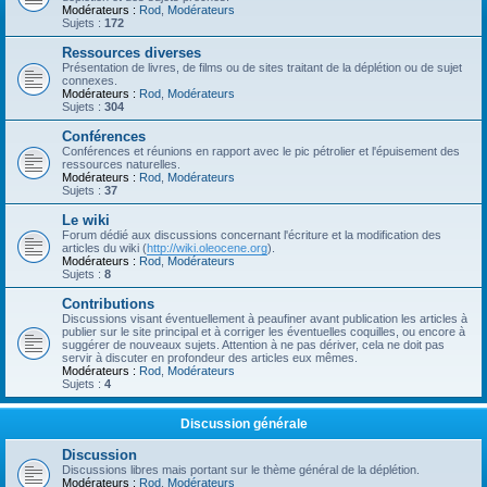
Modérateurs :
Rod
,
Modérateurs
Sujets :
172
Ressources diverses
Présentation de livres, de films ou de sites traitant de la déplétion ou de sujet
connexes.
Modérateurs :
Rod
,
Modérateurs
Sujets :
304
Conférences
Conférences et réunions en rapport avec le pic pétrolier et l'épuisement des
ressources naturelles.
Modérateurs :
Rod
,
Modérateurs
Sujets :
37
Le wiki
Forum dédié aux discussions concernant l'écriture et la modification des
articles du wiki (
http://wiki.oleocene.org
).
Modérateurs :
Rod
,
Modérateurs
Sujets :
8
Contributions
Discussions visant éventuellement à peaufiner avant publication les articles à
publier sur le site principal et à corriger les éventuelles coquilles, ou encore à
suggérer de nouveaux sujets. Attention à ne pas dériver, cela ne doit pas
servir à discuter en profondeur des articles eux mêmes.
Modérateurs :
Rod
,
Modérateurs
Sujets :
4
Discussion générale
Discussion
Discussions libres mais portant sur le thème général de la déplétion.
Modérateurs :
Rod
,
Modérateurs