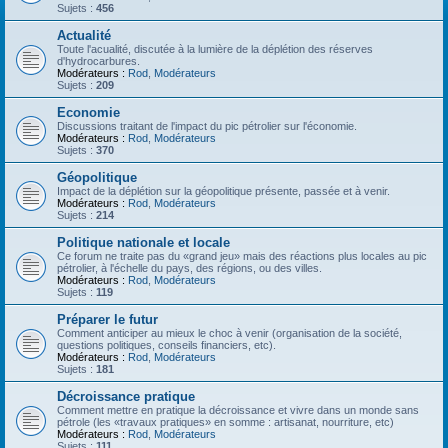
Sujets :
456
Actualité
Toute l'acualité, discutée à la lumière de la déplétion des réserves
d'hydrocarbures.
Modérateurs :
Rod
,
Modérateurs
Sujets :
209
Economie
Discussions traitant de l'impact du pic pétrolier sur l'économie.
Modérateurs :
Rod
,
Modérateurs
Sujets :
370
Géopolitique
Impact de la déplétion sur la géopolitique présente, passée et à venir.
Modérateurs :
Rod
,
Modérateurs
Sujets :
214
Politique nationale et locale
Ce forum ne traite pas du «grand jeu» mais des réactions plus locales au pic
pétrolier, à l'échelle du pays, des régions, ou des villes.
Modérateurs :
Rod
,
Modérateurs
Sujets :
119
Préparer le futur
Comment anticiper au mieux le choc à venir (organisation de la société,
questions politiques, conseils financiers, etc).
Modérateurs :
Rod
,
Modérateurs
Sujets :
181
Décroissance pratique
Comment mettre en pratique la décroissance et vivre dans un monde sans
pétrole (les «travaux pratiques» en somme : artisanat, nourriture, etc)
Modérateurs :
Rod
,
Modérateurs
Sujets :
111