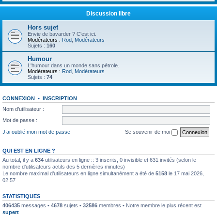
Discussion libre
Hors sujet
Envie de bavarder ? C'est ici.
Modérateurs :
Rod
,
Modérateurs
Sujets :
160
Humour
L'humour dans un monde sans pétrole.
Modérateurs :
Rod
,
Modérateurs
Sujets :
74
CONNEXION
•
INSCRIPTION
Nom d’utilisateur :
Mot de passe :
J’ai oublié mon mot de passe
Se souvenir de moi
QUI EST EN LIGNE ?
Au total, il y a
634
utilisateurs en ligne :: 3 inscrits, 0 invisible et 631 invités (selon le
nombre d’utilisateurs actifs des 5 dernières minutes)
Le nombre maximal d’utilisateurs en ligne simultanément a été de
5158
le 17 mai 2026,
02:57
STATISTIQUES
406435
messages •
4678
sujets •
32586
membres • Notre membre le plus récent est
supert