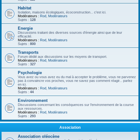
Habitat
Isolation, maisons écologiques, écoconstruction... c'est ici.
Modérateurs :
Rod
,
Modérateurs
Sujets :
128
Energie
Discussions traitant des diverses sources d'énergie ainsi que de leur
efficacité.
Modérateurs :
Rod
,
Modérateurs
Sujets :
800
Transports
Forum dédié aux discussions sur les moyens de transport.
Modérateurs :
Rod
,
Modérateurs
Sujets :
327
Psychologie
Vous avez ou vous avez eu du mal à accepter le problème, vous ne parvenez
pas à convaincre vos proches, vous ne savez pas comment réagir... parlez
en ici.
Modérateurs :
Rod
,
Modérateurs
Sujets :
44
Environnement
Discussions concernant les conséquences sur l'environnement de la course
aux ressources.
Modérateurs :
Rod
,
Modérateurs
Sujets :
293
Association
Association oléocène