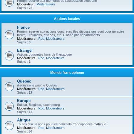
Forum réservé aux membres de l'association oléocène
Modérateur :
Modérateurs
Sujets :
22
Actions locales
France
Forum réservé aux actions concrètes (les discussions sont pour un autre
forum) : réunions, affiches, etc. Classé par départements.
Modérateurs :
Rod
,
Modérateurs
Sujets :
6
Etranger
Actions concrètes hors de l'hexagone
Modérateurs :
Rod
,
Modérateurs
Sujets :
1
Monde francophone
Quebec
discussions pour le Quebec.
Modérateurs :
Rod
,
Modérateurs
Sujets :
27
Europe
Suisse, Belgique, luxembourg...
Modérateurs :
Rod
,
Modérateurs
Sujets :
13
Afrique
Toutes discussions pour les habitants francophones d'Afrique.
Modérateurs :
Rod
,
Modérateurs
Sujets :
56