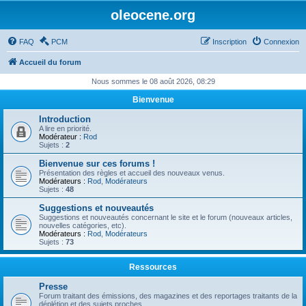
oleocene.org
FAQ
PCM
Inscription
Connexion
Accueil du forum
Nous sommes le 08 août 2026, 08:29
Bienvenue
Introduction
A lire en priorité.
Modérateur :
Rod
Sujets :
2
Bienvenue sur ces forums !
Présentation des règles et accueil des nouveaux venus.
Modérateurs :
Rod
,
Modérateurs
Sujets :
48
Suggestions et nouveautés
Suggestions et nouveautés concernant le site et le forum (nouveaux articles,
nouvelles catégories, etc).
Modérateurs :
Rod
,
Modérateurs
Sujets :
73
Ressources
Presse
Forum traitant des émissions, des magazines et des reportages traitants de la
déplétion et des sujets proches.