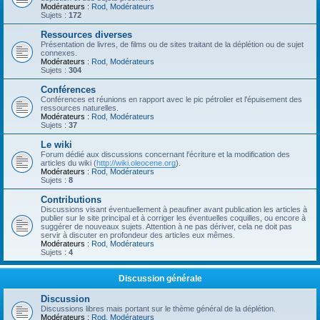
Modérateurs :
Rod
,
Modérateurs
Sujets :
172
Ressources diverses
Présentation de livres, de films ou de sites traitant de la déplétion ou de sujet
connexes.
Modérateurs :
Rod
,
Modérateurs
Sujets :
304
Conférences
Conférences et réunions en rapport avec le pic pétrolier et l'épuisement des
ressources naturelles.
Modérateurs :
Rod
,
Modérateurs
Sujets :
37
Le wiki
Forum dédié aux discussions concernant l'écriture et la modification des
articles du wiki (
http://wiki.oleocene.org
).
Modérateurs :
Rod
,
Modérateurs
Sujets :
8
Contributions
Discussions visant éventuellement à peaufiner avant publication les articles à
publier sur le site principal et à corriger les éventuelles coquilles, ou encore à
suggérer de nouveaux sujets. Attention à ne pas dériver, cela ne doit pas
servir à discuter en profondeur des articles eux mêmes.
Modérateurs :
Rod
,
Modérateurs
Sujets :
4
Discussion générale
Discussion
Discussions libres mais portant sur le thème général de la déplétion.
Modérateurs :
Rod
,
Modérateurs