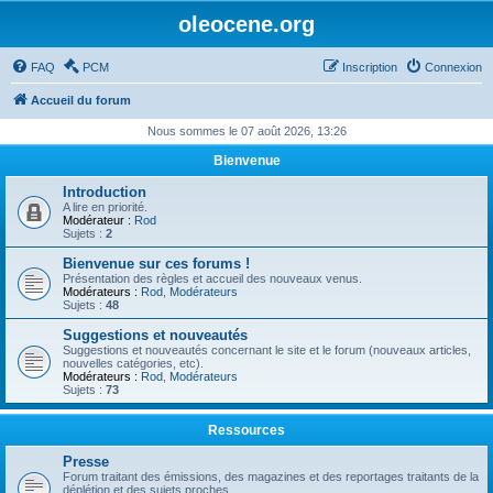
oleocene.org
FAQ
PCM
Inscription
Connexion
Accueil du forum
Nous sommes le 07 août 2026, 13:26
Bienvenue
Introduction
A lire en priorité.
Modérateur :
Rod
Sujets :
2
Bienvenue sur ces forums !
Présentation des règles et accueil des nouveaux venus.
Modérateurs :
Rod
,
Modérateurs
Sujets :
48
Suggestions et nouveautés
Suggestions et nouveautés concernant le site et le forum (nouveaux articles,
nouvelles catégories, etc).
Modérateurs :
Rod
,
Modérateurs
Sujets :
73
Ressources
Presse
Forum traitant des émissions, des magazines et des reportages traitants de la
déplétion et des sujets proches.