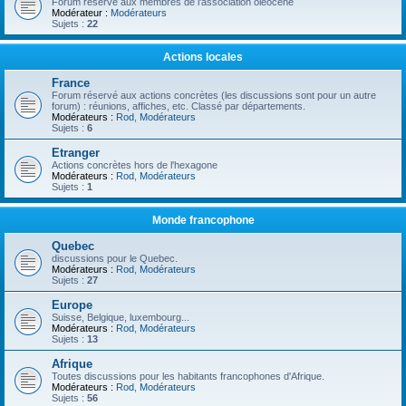
Forum réservé aux membres de l'association oléocène
Modérateur :
Modérateurs
Sujets :
22
Actions locales
France
Forum réservé aux actions concrètes (les discussions sont pour un autre
forum) : réunions, affiches, etc. Classé par départements.
Modérateurs :
Rod
,
Modérateurs
Sujets :
6
Etranger
Actions concrètes hors de l'hexagone
Modérateurs :
Rod
,
Modérateurs
Sujets :
1
Monde francophone
Quebec
discussions pour le Quebec.
Modérateurs :
Rod
,
Modérateurs
Sujets :
27
Europe
Suisse, Belgique, luxembourg...
Modérateurs :
Rod
,
Modérateurs
Sujets :
13
Afrique
Toutes discussions pour les habitants francophones d'Afrique.
Modérateurs :
Rod
,
Modérateurs
Sujets :
56