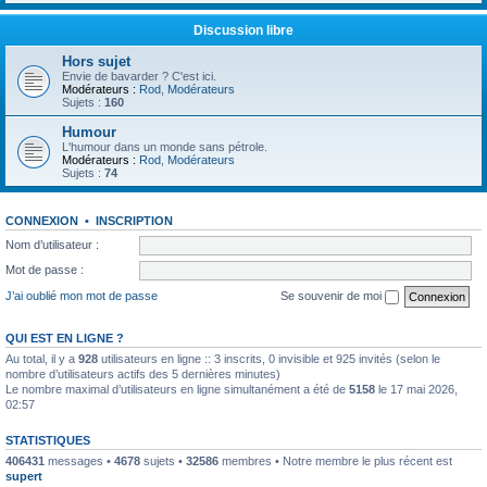
Discussion libre
Hors sujet
Envie de bavarder ? C'est ici.
Modérateurs :
Rod
,
Modérateurs
Sujets :
160
Humour
L'humour dans un monde sans pétrole.
Modérateurs :
Rod
,
Modérateurs
Sujets :
74
CONNEXION
•
INSCRIPTION
Nom d’utilisateur :
Mot de passe :
J’ai oublié mon mot de passe
Se souvenir de moi
QUI EST EN LIGNE ?
Au total, il y a
928
utilisateurs en ligne :: 3 inscrits, 0 invisible et 925 invités (selon le
nombre d’utilisateurs actifs des 5 dernières minutes)
Le nombre maximal d’utilisateurs en ligne simultanément a été de
5158
le 17 mai 2026,
02:57
STATISTIQUES
406431
messages •
4678
sujets •
32586
membres • Notre membre le plus récent est
supert