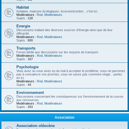
Habitat
Isolation, maisons écologiques, écoconstruction... c'est ici.
Modérateurs :
Rod
,
Modérateurs
Sujets :
128
Energie
Discussions traitant des diverses sources d'énergie ainsi que de leur
efficacité.
Modérateurs :
Rod
,
Modérateurs
Sujets :
800
Transports
Forum dédié aux discussions sur les moyens de transport.
Modérateurs :
Rod
,
Modérateurs
Sujets :
327
Psychologie
Vous avez ou vous avez eu du mal à accepter le problème, vous ne parvenez
pas à convaincre vos proches, vous ne savez pas comment réagir... parlez
en ici.
Modérateurs :
Rod
,
Modérateurs
Sujets :
44
Environnement
Discussions concernant les conséquences sur l'environnement de la course
aux ressources.
Modérateurs :
Rod
,
Modérateurs
Sujets :
293
Association
Association oléocène