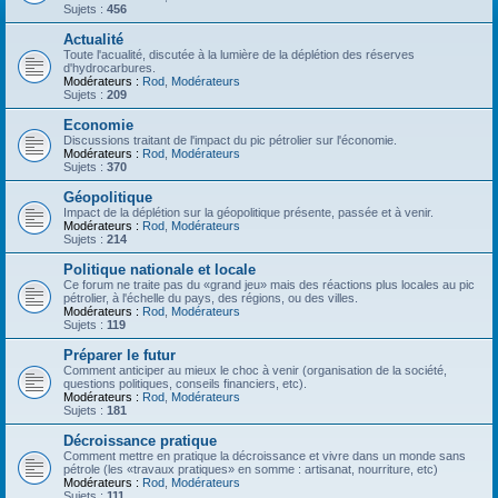
Sujets :
456
Actualité
Toute l'acualité, discutée à la lumière de la déplétion des réserves
d'hydrocarbures.
Modérateurs :
Rod
,
Modérateurs
Sujets :
209
Economie
Discussions traitant de l'impact du pic pétrolier sur l'économie.
Modérateurs :
Rod
,
Modérateurs
Sujets :
370
Géopolitique
Impact de la déplétion sur la géopolitique présente, passée et à venir.
Modérateurs :
Rod
,
Modérateurs
Sujets :
214
Politique nationale et locale
Ce forum ne traite pas du «grand jeu» mais des réactions plus locales au pic
pétrolier, à l'échelle du pays, des régions, ou des villes.
Modérateurs :
Rod
,
Modérateurs
Sujets :
119
Préparer le futur
Comment anticiper au mieux le choc à venir (organisation de la société,
questions politiques, conseils financiers, etc).
Modérateurs :
Rod
,
Modérateurs
Sujets :
181
Décroissance pratique
Comment mettre en pratique la décroissance et vivre dans un monde sans
pétrole (les «travaux pratiques» en somme : artisanat, nourriture, etc)
Modérateurs :
Rod
,
Modérateurs
Sujets :
111