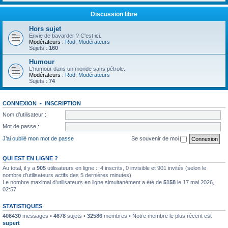
Discussion libre
Hors sujet
Envie de bavarder ? C'est ici.
Modérateurs :
Rod
,
Modérateurs
Sujets :
160
Humour
L'humour dans un monde sans pétrole.
Modérateurs :
Rod
,
Modérateurs
Sujets :
74
CONNEXION
•
INSCRIPTION
Nom d’utilisateur :
Mot de passe :
J’ai oublié mon mot de passe
Se souvenir de moi
QUI EST EN LIGNE ?
Au total, il y a
905
utilisateurs en ligne :: 4 inscrits, 0 invisible et 901 invités (selon le
nombre d’utilisateurs actifs des 5 dernières minutes)
Le nombre maximal d’utilisateurs en ligne simultanément a été de
5158
le 17 mai 2026,
02:57
STATISTIQUES
406430
messages •
4678
sujets •
32586
membres • Notre membre le plus récent est
supert