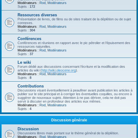
Modérateurs :
Rod
,
Modérateurs
Sujets :
172
Ressources diverses
Présentation de livres, de films ou de sites traitant de la déplétion ou de sujet
connexes.
Modérateurs :
Rod
,
Modérateurs
Sujets :
304
Conférences
Conférences et réunions en rapport avec le pic pétrolier et l'épuisement des
ressources naturelles.
Modérateurs :
Rod
,
Modérateurs
Sujets :
37
Le wiki
Forum dédié aux discussions concernant l'écriture et la modification des
articles du wiki (
http://wiki.oleocene.org
).
Modérateurs :
Rod
,
Modérateurs
Sujets :
8
Contributions
Discussions visant éventuellement à peaufiner avant publication les articles à
publier sur le site principal et à corriger les éventuelles coquilles, ou encore à
suggérer de nouveaux sujets. Attention à ne pas dériver, cela ne doit pas
servir à discuter en profondeur des articles eux mêmes.
Modérateurs :
Rod
,
Modérateurs
Sujets :
4
Discussion générale
Discussion
Discussions libres mais portant sur le thème général de la déplétion.
Modérateurs :
Rod
,
Modérateurs