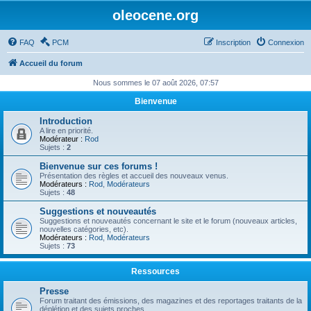
oleocene.org
FAQ
PCM
Inscription
Connexion
Accueil du forum
Nous sommes le 07 août 2026, 07:57
Bienvenue
Introduction
A lire en priorité.
Modérateur :
Rod
Sujets :
2
Bienvenue sur ces forums !
Présentation des règles et accueil des nouveaux venus.
Modérateurs :
Rod
,
Modérateurs
Sujets :
48
Suggestions et nouveautés
Suggestions et nouveautés concernant le site et le forum (nouveaux articles,
nouvelles catégories, etc).
Modérateurs :
Rod
,
Modérateurs
Sujets :
73
Ressources
Presse
Forum traitant des émissions, des magazines et des reportages traitants de la
déplétion et des sujets proches.