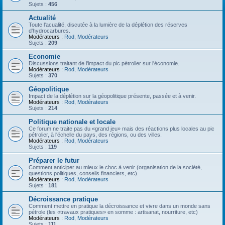
Sujets :
456
Actualité
Toute l'acualité, discutée à la lumière de la déplétion des réserves
d'hydrocarbures.
Modérateurs :
Rod
,
Modérateurs
Sujets :
209
Economie
Discussions traitant de l'impact du pic pétrolier sur l'économie.
Modérateurs :
Rod
,
Modérateurs
Sujets :
370
Géopolitique
Impact de la déplétion sur la géopolitique présente, passée et à venir.
Modérateurs :
Rod
,
Modérateurs
Sujets :
214
Politique nationale et locale
Ce forum ne traite pas du «grand jeu» mais des réactions plus locales au pic
pétrolier, à l'échelle du pays, des régions, ou des villes.
Modérateurs :
Rod
,
Modérateurs
Sujets :
119
Préparer le futur
Comment anticiper au mieux le choc à venir (organisation de la société,
questions politiques, conseils financiers, etc).
Modérateurs :
Rod
,
Modérateurs
Sujets :
181
Décroissance pratique
Comment mettre en pratique la décroissance et vivre dans un monde sans
pétrole (les «travaux pratiques» en somme : artisanat, nourriture, etc)
Modérateurs :
Rod
,
Modérateurs
Sujets :
111