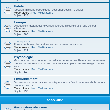
Habitat
Isolation, maisons écologiques, écoconstruction... c'est ici.
Modérateurs :
Rod
,
Modérateurs
Sujets :
128
Energie
Discussions traitant des diverses sources d'énergie ainsi que de leur
efficacité.
Modérateurs :
Rod
,
Modérateurs
Sujets :
800
Transports
Forum dédié aux discussions sur les moyens de transport.
Modérateurs :
Rod
,
Modérateurs
Sujets :
327
Psychologie
Vous avez ou vous avez eu du mal à accepter le problème, vous ne parvenez
pas à convaincre vos proches, vous ne savez pas comment réagir... parlez
en ici.
Modérateurs :
Rod
,
Modérateurs
Sujets :
44
Environnement
Discussions concernant les conséquences sur l'environnement de la course
aux ressources.
Modérateurs :
Rod
,
Modérateurs
Sujets :
293
Association
Association oléocène