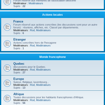
Forum réservé aux membres de l'association oléocène
Modérateur :
Modérateurs
Sujets :
22
Actions locales
France
Forum réservé aux actions concrètes (les discussions sont pour un autre
forum) : réunions, affiches, etc. Classé par départements.
Modérateurs :
Rod
,
Modérateurs
Sujets :
6
Etranger
Actions concrètes hors de l'hexagone
Modérateurs :
Rod
,
Modérateurs
Sujets :
1
Monde francophone
Quebec
discussions pour le Quebec.
Modérateurs :
Rod
,
Modérateurs
Sujets :
27
Europe
Suisse, Belgique, luxembourg...
Modérateurs :
Rod
,
Modérateurs
Sujets :
13
Afrique
Toutes discussions pour les habitants francophones d'Afrique.
Modérateurs :
Rod
,
Modérateurs
Sujets :
56