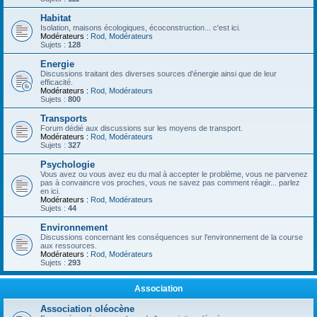
Habitat
Isolation, maisons écologiques, écoconstruction... c'est ici.
Modérateurs :
Rod
,
Modérateurs
Sujets :
128
Energie
Discussions traitant des diverses sources d'énergie ainsi que de leur
efficacité.
Modérateurs :
Rod
,
Modérateurs
Sujets :
800
Transports
Forum dédié aux discussions sur les moyens de transport.
Modérateurs :
Rod
,
Modérateurs
Sujets :
327
Psychologie
Vous avez ou vous avez eu du mal à accepter le problème, vous ne parvenez
pas à convaincre vos proches, vous ne savez pas comment réagir... parlez
en ici.
Modérateurs :
Rod
,
Modérateurs
Sujets :
44
Environnement
Discussions concernant les conséquences sur l'environnement de la course
aux ressources.
Modérateurs :
Rod
,
Modérateurs
Sujets :
293
Association
Association oléocène