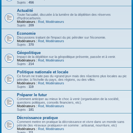
Sujets :
456
Actualité
Toute l'acualité, discutée à la lumière de la déplétion des réserves
d'hydrocarbures.
Modérateurs :
Rod
,
Modérateurs
Sujets :
209
Economie
Discussions traitant de l'impact du pic pétrolier sur l'économie.
Modérateurs :
Rod
,
Modérateurs
Sujets :
370
Géopolitique
Impact de la déplétion sur la géopolitique présente, passée et à venir.
Modérateurs :
Rod
,
Modérateurs
Sujets :
214
Politique nationale et locale
Ce forum ne traite pas du «grand jeu» mais des réactions plus locales au pic
pétrolier, à l'échelle du pays, des régions, ou des villes.
Modérateurs :
Rod
,
Modérateurs
Sujets :
119
Préparer le futur
Comment anticiper au mieux le choc à venir (organisation de la société,
questions politiques, conseils financiers, etc).
Modérateurs :
Rod
,
Modérateurs
Sujets :
181
Décroissance pratique
Comment mettre en pratique la décroissance et vivre dans un monde sans
pétrole (les «travaux pratiques» en somme : artisanat, nourriture, etc)
Modérateurs :
Rod
,
Modérateurs
Sujets :
111