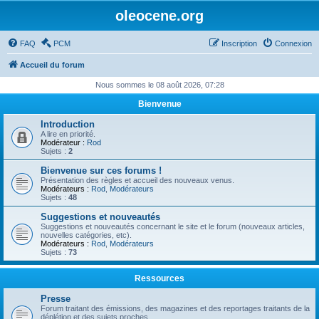
oleocene.org
FAQ
PCM
Inscription
Connexion
Accueil du forum
Nous sommes le 08 août 2026, 07:28
Bienvenue
Introduction
A lire en priorité.
Modérateur :
Rod
Sujets :
2
Bienvenue sur ces forums !
Présentation des règles et accueil des nouveaux venus.
Modérateurs :
Rod
,
Modérateurs
Sujets :
48
Suggestions et nouveautés
Suggestions et nouveautés concernant le site et le forum (nouveaux articles,
nouvelles catégories, etc).
Modérateurs :
Rod
,
Modérateurs
Sujets :
73
Ressources
Presse
Forum traitant des émissions, des magazines et des reportages traitants de la
déplétion et des sujets proches.