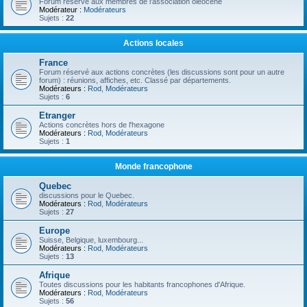
Forum réservé aux membres de l'association oléocène
Modérateur :
Modérateurs
Sujets :
22
Actions locales
France
Forum réservé aux actions concrètes (les discussions sont pour un autre
forum) : réunions, affiches, etc. Classé par départements.
Modérateurs :
Rod
,
Modérateurs
Sujets :
6
Etranger
Actions concrètes hors de l'hexagone
Modérateurs :
Rod
,
Modérateurs
Sujets :
1
Monde francophone
Quebec
discussions pour le Quebec.
Modérateurs :
Rod
,
Modérateurs
Sujets :
27
Europe
Suisse, Belgique, luxembourg...
Modérateurs :
Rod
,
Modérateurs
Sujets :
13
Afrique
Toutes discussions pour les habitants francophones d'Afrique.
Modérateurs :
Rod
,
Modérateurs
Sujets :
56