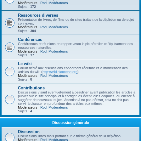
Modérateurs :
Rod
,
Modérateurs
Sujets :
172
Ressources diverses
Présentation de livres, de films ou de sites traitant de la déplétion ou de sujet
connexes.
Modérateurs :
Rod
,
Modérateurs
Sujets :
304
Conférences
Conférences et réunions en rapport avec le pic pétrolier et l'épuisement des
ressources naturelles.
Modérateurs :
Rod
,
Modérateurs
Sujets :
37
Le wiki
Forum dédié aux discussions concernant l'écriture et la modification des
articles du wiki (
http://wiki.oleocene.org
).
Modérateurs :
Rod
,
Modérateurs
Sujets :
8
Contributions
Discussions visant éventuellement à peaufiner avant publication les articles à
publier sur le site principal et à corriger les éventuelles coquilles, ou encore à
suggérer de nouveaux sujets. Attention à ne pas dériver, cela ne doit pas
servir à discuter en profondeur des articles eux mêmes.
Modérateurs :
Rod
,
Modérateurs
Sujets :
4
Discussion générale
Discussion
Discussions libres mais portant sur le thème général de la déplétion.
Modérateurs :
Rod
,
Modérateurs