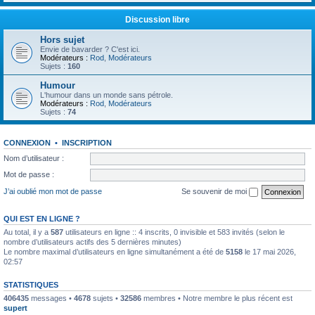
Discussion libre
Hors sujet
Envie de bavarder ? C'est ici.
Modérateurs :
Rod
,
Modérateurs
Sujets :
160
Humour
L'humour dans un monde sans pétrole.
Modérateurs :
Rod
,
Modérateurs
Sujets :
74
CONNEXION
•
INSCRIPTION
Nom d’utilisateur :
Mot de passe :
J’ai oublié mon mot de passe
Se souvenir de moi
QUI EST EN LIGNE ?
Au total, il y a
587
utilisateurs en ligne :: 4 inscrits, 0 invisible et 583 invités (selon le
nombre d’utilisateurs actifs des 5 dernières minutes)
Le nombre maximal d’utilisateurs en ligne simultanément a été de
5158
le 17 mai 2026,
02:57
STATISTIQUES
406435
messages •
4678
sujets •
32586
membres • Notre membre le plus récent est
supert