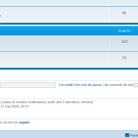
56
e.
SUJETS
160
74
J’ai oublié mon mot de passe
|
Se souvenir de moi
ités (selon le nombre d’utilisateurs actifs des 5 dernières minutes)
 17 mai 2026, 02:57
s récent est
supert
Nous