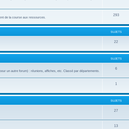
293
nt de la course aux ressources.
SUJETS
22
SUJETS
6
our un autre forum) : réunions, affiches, etc. Classé par départements.
1
SUJETS
27
13