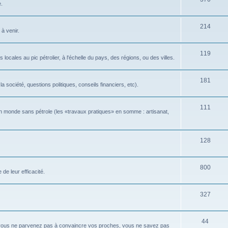
e.
214
 à venir.
119
locales au pic pétrolier, à l'échelle du pays, des régions, ou des villes.
181
 société, questions politiques, conseils financiers, etc).
111
n monde sans pétrole (les «travaux pratiques» en somme : artisanat,
128
800
de leur efficacité.
327
44
 vous ne parvenez pas à convaincre vos proches, vous ne savez pas