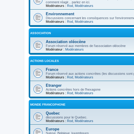
comment réagir... parlez en ici.
Modérateurs :
Rod
,
Modérateurs
Environnement
Discussions concernant les conséquences sur l'environneme
Modérateurs :
Rod
,
Modérateurs
ASSOCIATION
Association oléocène
Forum réservé aux membres de l'association oléocène
Modérateur :
Modérateurs
ACTIONS LOCALES
France
Forum réservé aux actions concrètes (les discussions sont p
Modérateurs :
Rod
,
Modérateurs
Etranger
Actions concrètes hors de l'hexagone
Modérateurs :
Rod
,
Modérateurs
MONDE FRANCOPHONE
Quebec
discussions pour le Quebec.
Modérateurs :
Rod
,
Modérateurs
Europe
Suisse, Belgique, luxembourg...