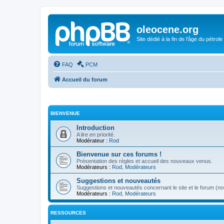
oleocene.org
Site dédié à la fin de l'âge du pétrole
FAQ
PCM
Accueil du forum
BIENVENUE
Introduction
A lire en priorité.
Modérateur :
Rod
Bienvenue sur ces forums !
Présentation des règles et accueil des nouveaux venus.
Modérateurs :
Rod
,
Modérateurs
Suggestions et nouveautés
Suggestions et nouveautés concernant le site et le forum (nou
Modérateurs :
Rod
,
Modérateurs
RESSOURCES