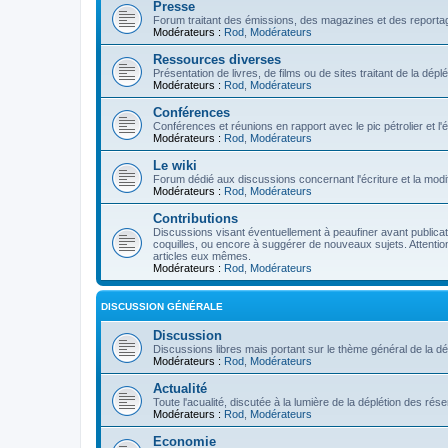
Presse
Forum traitant des émissions, des magazines et des reportage
Modérateurs :
Rod
,
Modérateurs
Ressources diverses
Présentation de livres, de films ou de sites traitant de la dép
Modérateurs :
Rod
,
Modérateurs
Conférences
Conférences et réunions en rapport avec le pic pétrolier et l
Modérateurs :
Rod
,
Modérateurs
Le wiki
Forum dédié aux discussions concernant l'écriture et la modifi
Modérateurs :
Rod
,
Modérateurs
Contributions
Discussions visant éventuellement à peaufiner avant publication
coquilles, ou encore à suggérer de nouveaux sujets. Attention
articles eux mêmes.
Modérateurs :
Rod
,
Modérateurs
DISCUSSION GÉNÉRALE
Discussion
Discussions libres mais portant sur le thème général de la dé
Modérateurs :
Rod
,
Modérateurs
Actualité
Toute l'acualité, discutée à la lumière de la déplétion des ré
Modérateurs :
Rod
,
Modérateurs
Economie