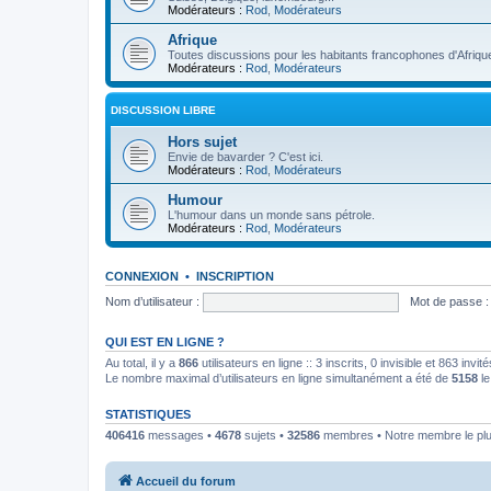
Modérateurs :
Rod
,
Modérateurs
Afrique
Toutes discussions pour les habitants francophones d'Afriqu
Modérateurs :
Rod
,
Modérateurs
DISCUSSION LIBRE
Hors sujet
Envie de bavarder ? C'est ici.
Modérateurs :
Rod
,
Modérateurs
Humour
L'humour dans un monde sans pétrole.
Modérateurs :
Rod
,
Modérateurs
CONNEXION
•
INSCRIPTION
Nom d’utilisateur :
Mot de passe :
QUI EST EN LIGNE ?
Au total, il y a
866
utilisateurs en ligne :: 3 inscrits, 0 invisible et 863 inv
Le nombre maximal d’utilisateurs en ligne simultanément a été de
5158
le
STATISTIQUES
406416
messages •
4678
sujets •
32586
membres • Notre membre le plu
Accueil du forum