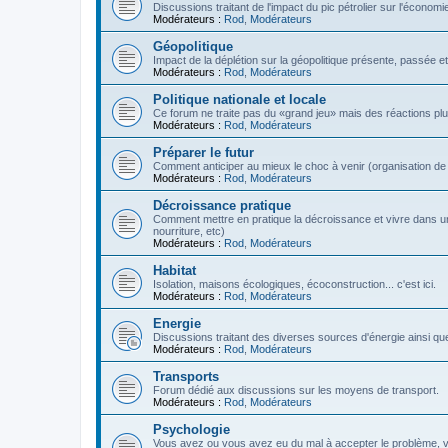
Discussions traitant de l'impact du pic pétrolier sur l'économi
Modérateurs :
Rod
,
Modérateurs
Géopolitique
Impact de la déplétion sur la géopolitique présente, passée et
Modérateurs :
Rod
,
Modérateurs
Politique nationale et locale
Ce forum ne traite pas du «grand jeu» mais des réactions plus 
Modérateurs :
Rod
,
Modérateurs
Préparer le futur
Comment anticiper au mieux le choc à venir (organisation de la
Modérateurs :
Rod
,
Modérateurs
Décroissance pratique
Comment mettre en pratique la décroissance et vivre dans u
nourriture, etc)
Modérateurs :
Rod
,
Modérateurs
Habitat
Isolation, maisons écologiques, écoconstruction... c'est ici.
Modérateurs :
Rod
,
Modérateurs
Energie
Discussions traitant des diverses sources d'énergie ainsi que 
Modérateurs :
Rod
,
Modérateurs
Transports
Forum dédié aux discussions sur les moyens de transport.
Modérateurs :
Rod
,
Modérateurs
Psychologie
Vous avez ou vous avez eu du mal à accepter le problème,