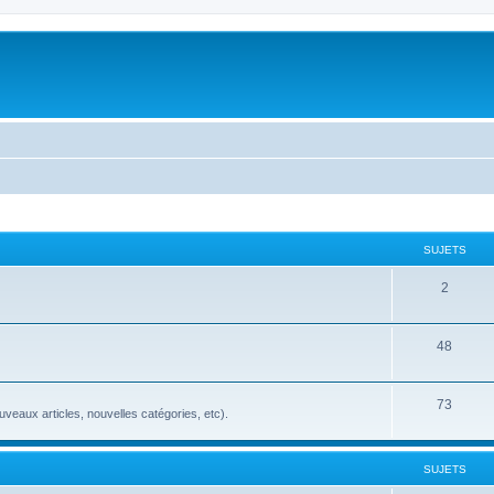
SUJETS
2
48
73
veaux articles, nouvelles catégories, etc).
SUJETS