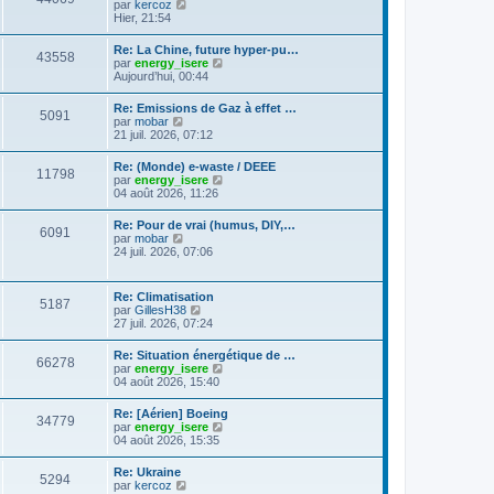
C
g
par
kercoz
l
e
l
o
e
Hier, 21:54
e
s
t
n
d
s
e
s
e
a
Re: La Chine, future hyper-pu…
r
43558
u
r
g
C
par
energy_isere
l
l
n
e
o
Aujourd’hui, 00:44
e
t
i
n
d
e
e
s
e
Re: Emissions de Gaz à effet …
r
r
5091
u
r
C
par
mobar
l
m
l
n
o
21 juil. 2026, 07:12
e
e
t
i
n
d
s
e
e
s
e
s
Re: (Monde) e-waste / DEEE
r
r
11798
u
r
a
C
par
energy_isere
l
m
l
n
g
o
04 août 2026, 11:26
e
e
t
i
e
n
d
s
e
e
s
e
s
Re: Pour de vrai (humus, DIY,…
r
r
6091
u
r
a
C
par
mobar
l
m
l
n
g
o
24 juil. 2026, 07:06
e
e
t
i
e
n
d
s
e
e
s
e
s
r
r
u
r
a
Re: Climatisation
l
m
5187
l
n
g
C
par
GillesH38
e
e
t
i
e
o
27 juil. 2026, 07:24
d
s
e
e
n
e
s
r
r
s
r
a
Re: Situation énergétique de …
l
m
66278
u
n
g
C
par
energy_isere
e
e
l
i
e
o
04 août 2026, 15:40
d
s
t
e
n
e
s
e
r
s
r
a
Re: [Aérien] Boeing
r
m
34779
u
n
g
C
par
energy_isere
l
e
l
i
e
o
04 août 2026, 15:35
e
s
t
e
n
d
s
e
r
s
e
a
Re: Ukraine
r
m
5294
u
r
g
C
par
kercoz
l
e
l