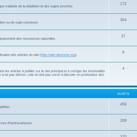
172
s traitants de la déplétion et des sujets proches.
304
létion ou de sujet connexes.
37
'épuisement des ressources naturelles.
8
cation des articles du wiki (
http://wiki.oleocene.org
).
4
 les articles à publier sur le site principal et à corriger les éventuelles
 à ne pas dériver, cela ne doit pas servir à discuter en profondeur des
SUJETS
456
plétion.
209
serves d'hydrocarbures.
370