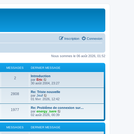
Inscription
Connexion
Nous sommes le 06 août 2026, 01:52
MESSAGES
DERNIER MESSAGE
Introduction
2
C
par
Eric
o
30 août 2004, 23:27
n
s
Re: Triste nouvelle
2808
u
C
par
Jeuf
l
o
01 févr. 2026, 12:42
t
n
e
s
Re: Problème de connexion sur…
r
1977
u
C
par
energy_isere
l
l
o
02 août 2026, 00:39
e
t
n
d
e
s
e
r
u
r
MESSAGES
DERNIER MESSAGE
l
l
n
e
t
i