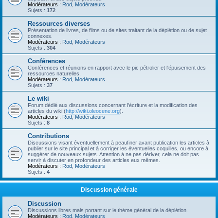
Modérateurs :
Rod
,
Modérateurs
Sujets :
172
Ressources diverses
Présentation de livres, de films ou de sites traitant de la déplétion ou de sujet
connexes.
Modérateurs :
Rod
,
Modérateurs
Sujets :
304
Conférences
Conférences et réunions en rapport avec le pic pétrolier et l'épuisement des
ressources naturelles.
Modérateurs :
Rod
,
Modérateurs
Sujets :
37
Le wiki
Forum dédié aux discussions concernant l'écriture et la modification des
articles du wiki (
http://wiki.oleocene.org
).
Modérateurs :
Rod
,
Modérateurs
Sujets :
8
Contributions
Discussions visant éventuellement à peaufiner avant publication les articles à
publier sur le site principal et à corriger les éventuelles coquilles, ou encore à
suggérer de nouveaux sujets. Attention à ne pas dériver, cela ne doit pas
servir à discuter en profondeur des articles eux mêmes.
Modérateurs :
Rod
,
Modérateurs
Sujets :
4
Discussion générale
Discussion
Discussions libres mais portant sur le thème général de la déplétion.
Modérateurs :
Rod
,
Modérateurs