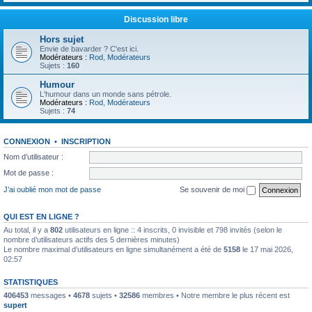
Discussion libre
Hors sujet
Envie de bavarder ? C'est ici.
Modérateurs :
Rod
,
Modérateurs
Sujets :
160
Humour
L'humour dans un monde sans pétrole.
Modérateurs :
Rod
,
Modérateurs
Sujets :
74
CONNEXION
•
INSCRIPTION
Nom d’utilisateur :
Mot de passe :
J’ai oublié mon mot de passe
Se souvenir de moi
QUI EST EN LIGNE ?
Au total, il y a
802
utilisateurs en ligne :: 4 inscrits, 0 invisible et 798 invités (selon le
nombre d’utilisateurs actifs des 5 dernières minutes)
Le nombre maximal d’utilisateurs en ligne simultanément a été de
5158
le 17 mai 2026,
02:57
STATISTIQUES
406453
messages •
4678
sujets •
32586
membres • Notre membre le plus récent est
supert