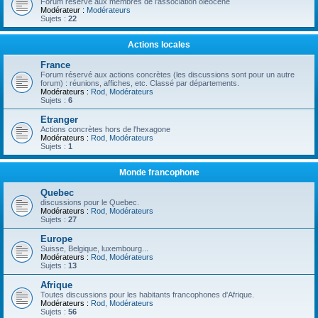
Forum réservé aux membres de l'association oléocène
Modérateur :
Modérateurs
Sujets :
22
Actions locales
France
Forum réservé aux actions concrètes (les discussions sont pour un autre
forum) : réunions, affiches, etc. Classé par départements.
Modérateurs :
Rod
,
Modérateurs
Sujets :
6
Etranger
Actions concrètes hors de l'hexagone
Modérateurs :
Rod
,
Modérateurs
Sujets :
1
Monde francophone
Quebec
discussions pour le Quebec.
Modérateurs :
Rod
,
Modérateurs
Sujets :
27
Europe
Suisse, Belgique, luxembourg...
Modérateurs :
Rod
,
Modérateurs
Sujets :
13
Afrique
Toutes discussions pour les habitants francophones d'Afrique.
Modérateurs :
Rod
,
Modérateurs
Sujets :
56