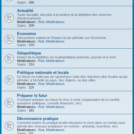
Sujets :
456
Actualité
Toute l'acualité, discutée à la lumière de la déplétion des réserves
d'hydrocarbures.
Modérateurs :
Rod
,
Modérateurs
Sujets :
209
Economie
Discussions traitant de l'impact du pic pétrolier sur l'économie.
Modérateurs :
Rod
,
Modérateurs
Sujets :
370
Géopolitique
Impact de la déplétion sur la géopolitique présente, passée et à venir.
Modérateurs :
Rod
,
Modérateurs
Sujets :
214
Politique nationale et locale
Ce forum ne traite pas du «grand jeu» mais des réactions plus locales au pic
pétrolier, à l'échelle du pays, des régions, ou des villes.
Modérateurs :
Rod
,
Modérateurs
Sujets :
119
Préparer le futur
Comment anticiper au mieux le choc à venir (organisation de la société,
questions politiques, conseils financiers, etc).
Modérateurs :
Rod
,
Modérateurs
Sujets :
181
Décroissance pratique
Comment mettre en pratique la décroissance et vivre dans un monde sans
pétrole (les «travaux pratiques» en somme : artisanat, nourriture, etc)
Modérateurs :
Rod
,
Modérateurs
Sujets :
111