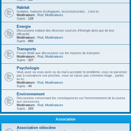
Habitat
Isolation, maisons écologiques, écoconstruction... c'est ici.
Modérateurs :
Rod
,
Modérateurs
Sujets :
128
Energie
Discussions traitant des diverses sources d'énergie ainsi que de leur
efficacité.
Modérateurs :
Rod
,
Modérateurs
Sujets :
800
Transports
Forum dédié aux discussions sur les moyens de transport.
Modérateurs :
Rod
,
Modérateurs
Sujets :
327
Psychologie
Vous avez ou vous avez eu du mal à accepter le problème, vous ne parvenez
pas à convaincre vos proches, vous ne savez pas comment réagir... parlez
en ici.
Modérateurs :
Rod
,
Modérateurs
Sujets :
44
Environnement
Discussions concernant les conséquences sur l'environnement de la course
aux ressources.
Modérateurs :
Rod
,
Modérateurs
Sujets :
293
Association
Association oléocène