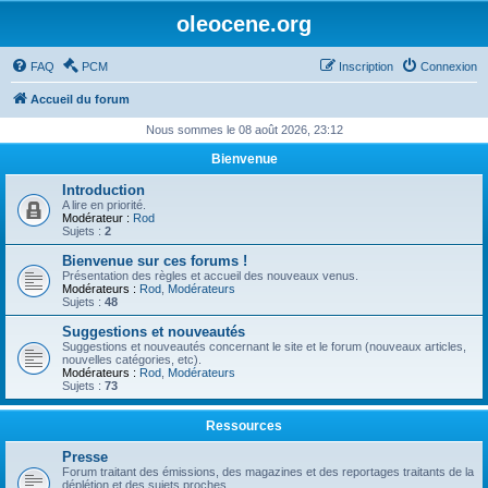
oleocene.org
FAQ
PCM
Inscription
Connexion
Accueil du forum
Nous sommes le 08 août 2026, 23:12
Bienvenue
Introduction
A lire en priorité.
Modérateur :
Rod
Sujets :
2
Bienvenue sur ces forums !
Présentation des règles et accueil des nouveaux venus.
Modérateurs :
Rod
,
Modérateurs
Sujets :
48
Suggestions et nouveautés
Suggestions et nouveautés concernant le site et le forum (nouveaux articles,
nouvelles catégories, etc).
Modérateurs :
Rod
,
Modérateurs
Sujets :
73
Ressources
Presse
Forum traitant des émissions, des magazines et des reportages traitants de la
déplétion et des sujets proches.