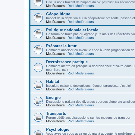
Discussions traitant de l'impact du pic pétrolier sur l'économi
Modérateurs :
Rod
,
Modérateurs
Géopolitique
Impact de la déplétion sur la géopolitique présente, passée et
Modérateurs :
Rod
,
Modérateurs
Politique nationale et locale
Ce forum ne traite pas du «grand jeu» mais des réactions plus 
Modérateurs :
Rod
,
Modérateurs
Préparer le futur
Comment anticiper au mieux le choc à venir (organisation de la
Modérateurs :
Rod
,
Modérateurs
Décroissance pratique
Comment mettre en pratique la décroissance et vivre dans u
nourriture, etc)
Modérateurs :
Rod
,
Modérateurs
Habitat
Isolation, maisons écologiques, écoconstruction... c'est ici.
Modérateurs :
Rod
,
Modérateurs
Energie
Discussions traitant des diverses sources d'énergie ainsi que 
Modérateurs :
Rod
,
Modérateurs
Transports
Forum dédié aux discussions sur les moyens de transport.
Modérateurs :
Rod
,
Modérateurs
Psychologie
Vous avez ou vous avez eu du mal à accepter le problème,