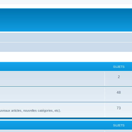
SUJETS
2
48
73
veaux articles, nouvelles catégories, etc).
SUJETS