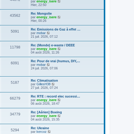
C
g
par
energy_isere
l
e
l
o
e
Hier, 22:50
e
s
t
n
d
s
e
s
e
a
Re: Mongolie
r
43562
u
r
g
C
par
energy_isere
l
l
n
e
o
Hier, 00:26
e
t
i
n
d
e
e
s
e
Re: Emissions de Gaz à effet …
r
r
5091
u
r
C
par
mobar
l
m
l
n
o
21 juil. 2026, 07:12
e
e
t
i
n
d
s
e
e
s
e
s
Re: (Monde) e-waste / DEEE
r
r
11798
u
r
a
C
par
energy_isere
l
m
l
n
g
o
04 août 2026, 11:26
e
e
t
i
e
n
d
s
e
e
s
e
s
Re: Pour de vrai (humus, DIY,…
r
r
6091
u
r
a
C
par
mobar
l
m
l
n
g
o
24 juil. 2026, 07:06
e
e
t
i
e
n
d
s
e
e
s
e
s
r
r
u
r
a
Re: Climatisation
l
m
5187
l
n
g
C
par
GillesH38
e
e
t
i
e
o
27 juil. 2026, 07:24
d
s
e
e
n
e
s
r
r
s
r
a
Re: RTE : record elec sucessi…
l
m
66279
u
n
g
C
par
energy_isere
e
e
l
i
e
o
06 août 2026, 18:47
d
s
t
e
n
e
s
e
r
s
r
a
Re: [Aérien] Boeing
r
m
34779
u
n
g
C
par
energy_isere
l
e
l
i
e
o
04 août 2026, 15:35
e
s
t
e
n
d
s
e
r
s
e
a
Re: Ukraine
r
m
5294
u
r
g
C
par
kercoz
l
e
l