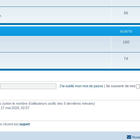
56
e.
SUJETS
160
74
J’ai oublié mon mot de passe
|
Se souvenir de moi
ités (selon le nombre d’utilisateurs actifs des 5 dernières minutes)
 17 mai 2026, 02:57
s récent est
supert
Nous