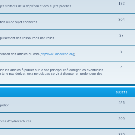
172
s traitants de la déplétion et des sujets proches.
304
létion ou de sujet connexes.
37
'épuisement des ressources naturelles.
8
cation des articles du wiki (
http://wiki.oleocene.org
).
4
 les articles à publier sur le site principal et à corriger les éventuelles
 à ne pas dériver, cela ne doit pas servir à discuter en profondeur des
SUJETS
456
plétion.
209
serves d'hydrocarbures.
370