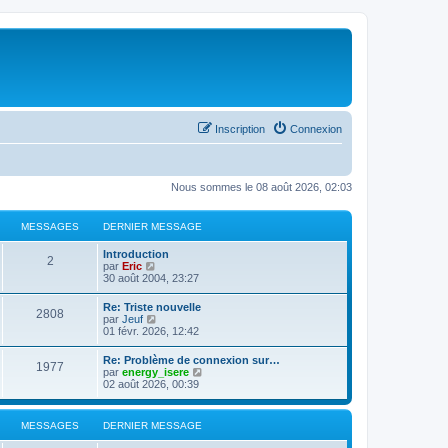
Inscription
Connexion
Nous sommes le 08 août 2026, 02:03
MESSAGES
DERNIER MESSAGE
Introduction
2
C
par
Eric
o
30 août 2004, 23:27
n
s
Re: Triste nouvelle
2808
u
C
par
Jeuf
l
o
01 févr. 2026, 12:42
t
n
e
s
Re: Problème de connexion sur…
r
1977
u
C
par
energy_isere
l
l
o
02 août 2026, 00:39
e
t
n
d
e
s
e
r
u
r
MESSAGES
DERNIER MESSAGE
l
l
n
e
t
i