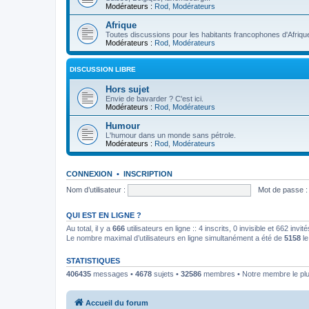
Modérateurs :
Rod
,
Modérateurs
Afrique
Toutes discussions pour les habitants francophones d'Afriqu
Modérateurs :
Rod
,
Modérateurs
DISCUSSION LIBRE
Hors sujet
Envie de bavarder ? C'est ici.
Modérateurs :
Rod
,
Modérateurs
Humour
L'humour dans un monde sans pétrole.
Modérateurs :
Rod
,
Modérateurs
CONNEXION
•
INSCRIPTION
Nom d’utilisateur :
Mot de passe :
QUI EST EN LIGNE ?
Au total, il y a
666
utilisateurs en ligne :: 4 inscrits, 0 invisible et 662 inv
Le nombre maximal d’utilisateurs en ligne simultanément a été de
5158
le
STATISTIQUES
406435
messages •
4678
sujets •
32586
membres • Notre membre le plu
Accueil du forum