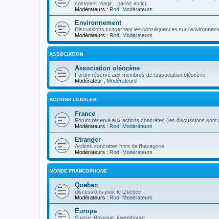
comment réagir... parlez en ici.
Modérateurs :
Rod
,
Modérateurs
Environnement
Discussions concernant les conséquences sur l'environneme
Modérateurs :
Rod
,
Modérateurs
ASSOCIATION
Association oléocène
Forum réservé aux membres de l'association oléocène
Modérateur :
Modérateurs
ACTIONS LOCALES
France
Forum réservé aux actions concrètes (les discussions sont p
Modérateurs :
Rod
,
Modérateurs
Etranger
Actions concrètes hors de l'hexagone
Modérateurs :
Rod
,
Modérateurs
MONDE FRANCOPHONE
Quebec
discussions pour le Quebec.
Modérateurs :
Rod
,
Modérateurs
Europe
Suisse, Belgique, luxembourg...