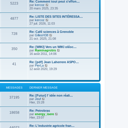
d
Re: Comment tout peut s'effon…
e
e
5223
e
C
par
kercoz
r
r
r
o
20 mars 2025, 23:35
l
m
n
n
e
e
i
s
d
s
Re: LISTE DES SITES INTÉRESSA…
e
4877
u
e
s
C
par
kercoz
r
l
r
a
o
27 juil. 2026, 11:03
m
t
n
g
n
e
e
i
e
s
s
Re: Café sciences à Grenoble
r
e
728
u
s
C
par
GillesH38
l
r
l
a
o
21 oct. 2025, 21:08
e
m
t
g
n
d
e
e
e
s
e
s
Re: [WIKI] Vers un WIKI oléoc…
r
350
u
r
s
C
par
Raminagrobis
l
l
n
a
o
16 août 2011, 14:06
e
t
i
g
n
d
e
e
e
s
e
Re: [pdf] Jean Laherrere ASPO…
r
r
41
u
r
C
par
PierLa
l
m
l
n
o
12 août 2020, 19:29
e
e
t
i
n
d
s
e
e
s
e
s
r
r
u
r
a
l
m
l
n
g
e
e
t
i
e
MESSAGES
DERNIER MESSAGE
d
s
e
e
e
s
r
r
r
a
Re: [Futur] l' idée non réali…
l
m
37195
n
C
g
par
Jeuf
e
e
i
o
e
Hier, 15:28
d
s
e
n
e
s
r
s
r
a
Re: Petrobras
m
18658
u
n
g
C
par
energy_isere
e
l
i
e
o
Hier, 23:07
s
t
e
n
s
e
r
s
a
Re: L'industrie agricole fran…
r
m
44072
u