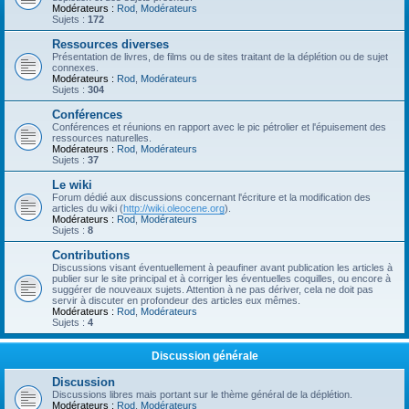
Modérateurs :
Rod
,
Modérateurs
Sujets :
172
Ressources diverses
Présentation de livres, de films ou de sites traitant de la déplétion ou de sujet
connexes.
Modérateurs :
Rod
,
Modérateurs
Sujets :
304
Conférences
Conférences et réunions en rapport avec le pic pétrolier et l'épuisement des
ressources naturelles.
Modérateurs :
Rod
,
Modérateurs
Sujets :
37
Le wiki
Forum dédié aux discussions concernant l'écriture et la modification des
articles du wiki (
http://wiki.oleocene.org
).
Modérateurs :
Rod
,
Modérateurs
Sujets :
8
Contributions
Discussions visant éventuellement à peaufiner avant publication les articles à
publier sur le site principal et à corriger les éventuelles coquilles, ou encore à
suggérer de nouveaux sujets. Attention à ne pas dériver, cela ne doit pas
servir à discuter en profondeur des articles eux mêmes.
Modérateurs :
Rod
,
Modérateurs
Sujets :
4
Discussion générale
Discussion
Discussions libres mais portant sur le thème général de la déplétion.
Modérateurs :
Rod
,
Modérateurs