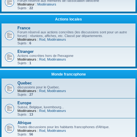
Forum réservé aux membres de l'association oléocène
Modérateur :
Modérateurs
Sujets :
22
Actions locales
France
Forum réservé aux actions concrètes (les discussions sont pour un autre
forum) : réunions, affiches, etc. Classé par départements.
Modérateurs :
Rod
,
Modérateurs
Sujets :
6
Etranger
Actions concrètes hors de l'hexagone
Modérateurs :
Rod
,
Modérateurs
Sujets :
1
Monde francophone
Quebec
discussions pour le Quebec.
Modérateurs :
Rod
,
Modérateurs
Sujets :
27
Europe
Suisse, Belgique, luxembourg...
Modérateurs :
Rod
,
Modérateurs
Sujets :
13
Afrique
Toutes discussions pour les habitants francophones d'Afrique.
Modérateurs :
Rod
,
Modérateurs
Sujets :
56