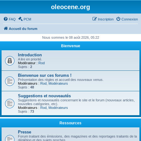
oleocene.org
FAQ
PCM
Inscription
Connexion
Accueil du forum
Nous sommes le 08 août 2026, 05:22
Bienvenue
Introduction
A lire en priorité.
Modérateur :
Rod
Sujets :
2
Bienvenue sur ces forums !
Présentation des règles et accueil des nouveaux venus.
Modérateurs :
Rod
,
Modérateurs
Sujets :
48
Suggestions et nouveautés
Suggestions et nouveautés concernant le site et le forum (nouveaux articles,
nouvelles catégories, etc).
Modérateurs :
Rod
,
Modérateurs
Sujets :
73
Ressources
Presse
Forum traitant des émissions, des magazines et des reportages traitants de la
déplétion et des sujets proches.