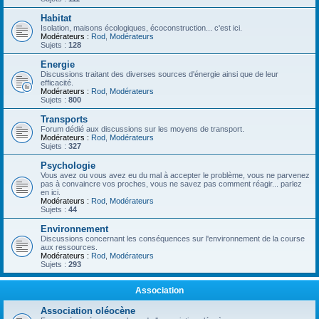
Habitat
Isolation, maisons écologiques, écoconstruction... c'est ici.
Modérateurs :
Rod
,
Modérateurs
Sujets :
128
Energie
Discussions traitant des diverses sources d'énergie ainsi que de leur
efficacité.
Modérateurs :
Rod
,
Modérateurs
Sujets :
800
Transports
Forum dédié aux discussions sur les moyens de transport.
Modérateurs :
Rod
,
Modérateurs
Sujets :
327
Psychologie
Vous avez ou vous avez eu du mal à accepter le problème, vous ne parvenez
pas à convaincre vos proches, vous ne savez pas comment réagir... parlez
en ici.
Modérateurs :
Rod
,
Modérateurs
Sujets :
44
Environnement
Discussions concernant les conséquences sur l'environnement de la course
aux ressources.
Modérateurs :
Rod
,
Modérateurs
Sujets :
293
Association
Association oléocène