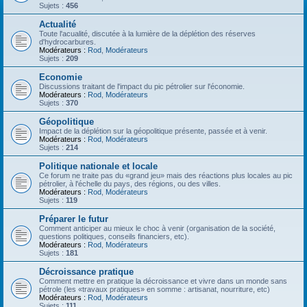
Sujets :
456
Actualité
Toute l'acualité, discutée à la lumière de la déplétion des réserves
d'hydrocarbures.
Modérateurs :
Rod
,
Modérateurs
Sujets :
209
Economie
Discussions traitant de l'impact du pic pétrolier sur l'économie.
Modérateurs :
Rod
,
Modérateurs
Sujets :
370
Géopolitique
Impact de la déplétion sur la géopolitique présente, passée et à venir.
Modérateurs :
Rod
,
Modérateurs
Sujets :
214
Politique nationale et locale
Ce forum ne traite pas du «grand jeu» mais des réactions plus locales au pic
pétrolier, à l'échelle du pays, des régions, ou des villes.
Modérateurs :
Rod
,
Modérateurs
Sujets :
119
Préparer le futur
Comment anticiper au mieux le choc à venir (organisation de la société,
questions politiques, conseils financiers, etc).
Modérateurs :
Rod
,
Modérateurs
Sujets :
181
Décroissance pratique
Comment mettre en pratique la décroissance et vivre dans un monde sans
pétrole (les «travaux pratiques» en somme : artisanat, nourriture, etc)
Modérateurs :
Rod
,
Modérateurs
Sujets :
111