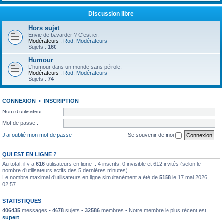
Discussion libre
Hors sujet
Envie de bavarder ? C'est ici.
Modérateurs :
Rod
,
Modérateurs
Sujets :
160
Humour
L'humour dans un monde sans pétrole.
Modérateurs :
Rod
,
Modérateurs
Sujets :
74
CONNEXION
•
INSCRIPTION
Nom d’utilisateur :
Mot de passe :
J’ai oublié mon mot de passe
Se souvenir de moi
QUI EST EN LIGNE ?
Au total, il y a
616
utilisateurs en ligne :: 4 inscrits, 0 invisible et 612 invités (selon le
nombre d’utilisateurs actifs des 5 dernières minutes)
Le nombre maximal d’utilisateurs en ligne simultanément a été de
5158
le 17 mai 2026,
02:57
STATISTIQUES
406435
messages •
4678
sujets •
32586
membres • Notre membre le plus récent est
supert