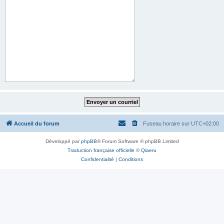
Accueil du forum
Fuseau horaire sur
UTC+02:00
Développé par
phpBB
® Forum Software © phpBB Limited
Traduction française officielle
©
Qiaeru
Confidentialité
|
Conditions