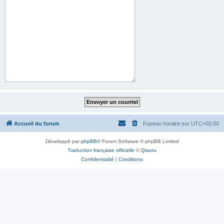
Accueil du forum
Fuseau horaire sur
UTC+02:00
Développé par
phpBB
® Forum Software © phpBB Limited
Traduction française officielle
©
Qiaeru
Confidentialité
|
Conditions