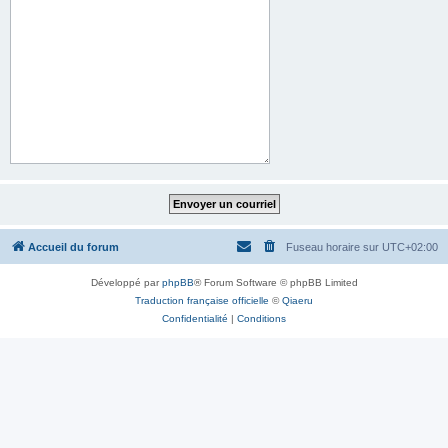
Accueil du forum
Fuseau horaire sur
UTC+02:00
Développé par
phpBB
® Forum Software © phpBB Limited
Traduction française officielle
©
Qiaeru
Confidentialité
|
Conditions