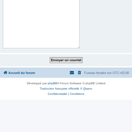
Accueil du forum
Fuseau horaire sur
UTC+02:00
Développé par
phpBB
® Forum Software © phpBB Limited
Traduction française officielle
©
Qiaeru
Confidentialité
|
Conditions