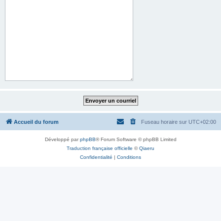
Accueil du forum
Fuseau horaire sur
UTC+02:00
Développé par
phpBB
® Forum Software © phpBB Limited
Traduction française officielle
©
Qiaeru
Confidentialité
|
Conditions