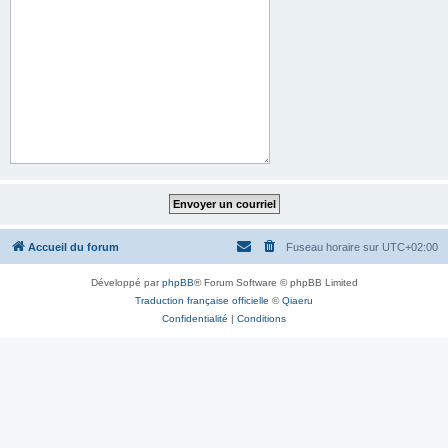
Accueil du forum
Fuseau horaire sur
UTC+02:00
Développé par
phpBB
® Forum Software © phpBB Limited
Traduction française officielle
©
Qiaeru
Confidentialité
|
Conditions