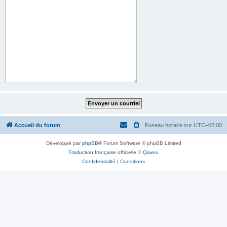
Accueil du forum
Fuseau horaire sur
UTC+02:00
Développé par
phpBB
® Forum Software © phpBB Limited
Traduction française officielle
©
Qiaeru
Confidentialité
|
Conditions