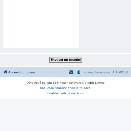
Accueil du forum
Fuseau horaire sur
UTC+02:00
Développé par
phpBB
® Forum Software © phpBB Limited
Traduction française officielle
©
Qiaeru
Confidentialité
|
Conditions