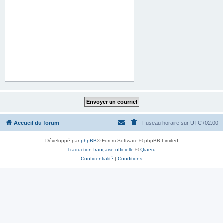
Accueil du forum
Fuseau horaire sur
UTC+02:00
Développé par
phpBB
® Forum Software © phpBB Limited
Traduction française officielle
©
Qiaeru
Confidentialité
|
Conditions