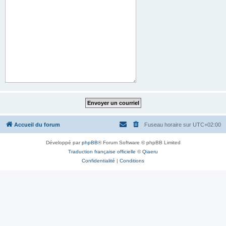
Accueil du forum
Fuseau horaire sur
UTC+02:00
Développé par
phpBB
® Forum Software © phpBB Limited
Traduction française officielle
©
Qiaeru
Confidentialité
|
Conditions